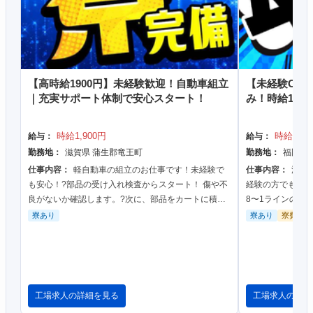
【高時給1900円】未経験歓迎！自動車組立
【未経験OK！
｜充実サポート体制で安心スタート！
み！時給180
時給1,900円
時給1,80
給与：
給与：
勤務地：
滋賀県 蒲生郡竜王町
勤務地：
福岡県
仕事内容：
軽自動車の組立のお仕事です！未経験で
仕事内容：
浴室
も安心！?部品の受け入れ検査からスタート！ 傷や不
経験の方でも安
良がないか確認します。?次に、部品をカートに積み
8〜1ラインの作
込み、 指定の場所へ運びます。?最後は倉庫から必要
搬のいずれかに
寮あり
寮あり
寮費無料
な部品を探...
約7kg程度の...
工場求人の詳細を見る
工場求人の詳細