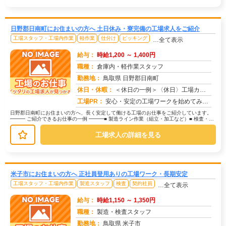
日野郡日南町にお住まいの方へ 土日休み・寮完備の工場求人をご紹介
工場スタッフ・工場内作業
軽作業
仕分け
ピッキング
…全て表示
給与：
時給1,200 ～ 1,400円
職種：
倉庫内・軽作業スタッフ
勤務地：
鳥取県 日野郡日南町
休日・休暇：
＜休日の一例＞〈休日〉工場カレンダーによる★年間休日120日以上のお仕事もあり（配属先による）★有給休暇あり※配属...
求人番号：174383
工場PR：
安心・安定の工場ワークを始めてみませんか？株式会社京栄センターが選ばれる理由はこちら！【理由①】手厚いサポート体制...
日野郡日南町にお住まいの方へ、長く安定して働ける工場のお仕事をご紹介しています。
━━━ ご紹介できるお仕事の一例 ━━━■ 製造ライン作業（組立・加工など）■ 検査・検
品（目視チェックなど）■ ...
工場求人の詳細を見る
米子市にお住まいの方へ 正社員登用ありの工場ワーク・長期安定
工場スタッフ・工場内作業
製造スタッフ
検査
契約社員
…全て表示
給与：
時給1,150 ～ 1,350円
職種：
製造・検査スタッフ
勤務地：
鳥取県 米子市