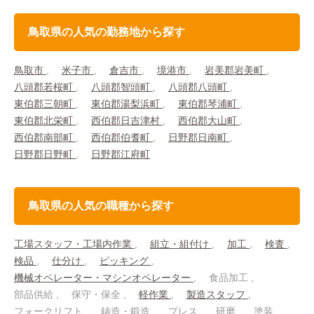
鳥取県の人気の勤務地から探す
鳥取市
米子市
倉吉市
境港市
岩美郡岩美町
八頭郡若桜町
八頭郡智頭町
八頭郡八頭町
東伯郡三朝町
東伯郡湯梨浜町
東伯郡琴浦町
東伯郡北栄町
西伯郡日吉津村
西伯郡大山町
西伯郡南部町
西伯郡伯耆町
日野郡日南町
日野郡日野町
日野郡江府町
鳥取県の人気の職種から探す
工場スタッフ・工場内作業
組立・組付け
加工
検査
検品
仕分け
ピッキング
機械オペレーター・マシンオペレーター
食品加工
部品供給
保守・保全
軽作業
製造スタッフ
フォークリフト
鋳造・鍛造
プレス
研磨
塗装