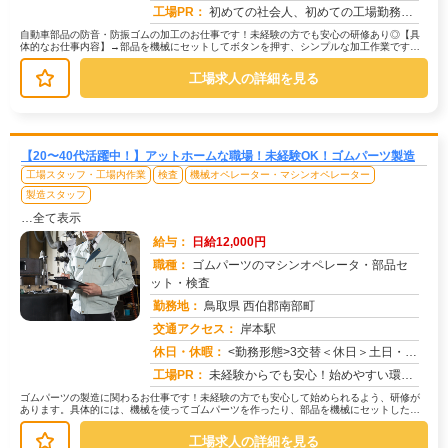
工場PR：
初めての社会人、初めての工場勤務…不安は尽きないですよね。でも大丈夫！株式会社京栄センターでは、未経験者の方を多数...
自動車部品の防音・防振ゴムの加工のお仕事です！未経験の方でも安心の研修あり◎【具
体的なお仕事内容】→部品を機械にセットしてボタンを押す、シンプルな加工作業です。
→大きな部品ではないので、安心して...
工場求人の詳細を見る
【20〜40代活躍中！】アットホームな職場！未経験OK！ゴムパーツ製造
工場スタッフ・工場内作業
検査
機械オペレーター・マシンオペレーター
製造スタッフ
…全て表示
給与：
日給12,000円
職種：
ゴムパーツのマシンオペレータ・部品セ
ット・検査
勤務地：
鳥取県 西伯郡南部町
交通アクセス：
岸本駅
求人番号：49727
休日・休暇：
<勤務形態>3交替＜休日＞土日・GW・夏季年末年始
工場PR：
未経験からでも安心！始めやすい環境がここにあります！→ 専属スタッフによる徹底サポート体制で、就業までの不安を解消...
ゴムパーツの製造に関わるお仕事です！未経験の方でも安心して始められるよう、研修が
あります。具体的には、機械を使ってゴムパーツを作ったり、部品を機械にセットした
り、出来上がった製品を検査する作業が...
工場求人の詳細を見る