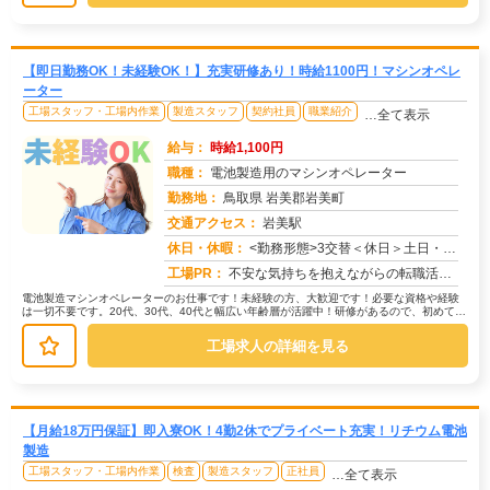
【即日勤務OK！未経験OK！】充実研修あり！時給1100円！マシンオペレ
ーター
工場スタッフ・工場内作業
製造スタッフ
契約社員
職業紹介
…全て表示
給与：
時給1,100円
職種：
電池製造用のマシンオペレーター
勤務地：
鳥取県 岩美郡岩美町
交通アクセス：
岩美駅
求人番号：49729
休日・休暇：
<勤務形態>3交替＜休日＞土日・GW・夏季年末年始
工場PR：
不安な気持ちを抱えながらの転職活動…そんなあなたを、株式会社京栄センターがサポートします！→ 経験・資格は一切不問...
電池製造マシンオペレーターのお仕事です！未経験の方、大歓迎です！必要な資格や経験
は一切不要です。20代、30代、40代と幅広い年齢層が活躍中！研修があるので、初めての
方でも安心してスタートできま...
工場求人の詳細を見る
【月給18万円保証】即入寮OK！4勤2休でプライベート充実！リチウム電池
製造
工場スタッフ・工場内作業
検査
製造スタッフ
正社員
…全て表示