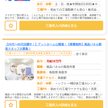
求人番号：49551
休日・休暇：
土・日・祝★年間休日120日★※会社カレンダーによる【その他長期休暇あり】ゴールデンウィーク、夏季休暇、冬季休暇
工場PR：
初めての工場勤務でも安心！株式会社京栄センターで、新しい一歩を踏み出してみませんか？→ 家具付き寮が用意されている...
スマホでご覧の皆さん、こんにちは！マイクロセンサの組立・検査のお仕事、未経験でも
安心です。具体的には、小さな電子部品の組立と配線、そして目視や電子顕微鏡を使った
検査を行います。重いものを持つ作業...
工場求人の詳細を見る
【20代〜40代活躍中！】アットホームな職場！【寮費無料】液晶パネル製
造スタッフ大募集！
工場スタッフ・工場内作業
検査
製造スタッフ
正社員
…全て表示
給与：
月給18万円
職種：
液晶パネルの製造作業
勤務地：
鳥取県 鳥取市
交通アクセス：
鳥取駅
求人番号：49730
休日・休暇：
＜シフト＞4勤2休工場カレンダーによるGW年末年始有給取得奨励日
工場PR：
初めての工場ワークでも安心！充実のサポート体制で、あなたを応援します！→家具付き寮が無料で利用可能！鞄一つで新しい...
液晶パネル製造のお仕事、未経験でも大丈夫！?まずは機械の操作からスタート！ 難しい
操作は一切ありません。 丁寧に指導しますのでご安心ください。?次に、製品の検査で
す。 目視で製品をチェックする、...
工場求人の詳細を見る