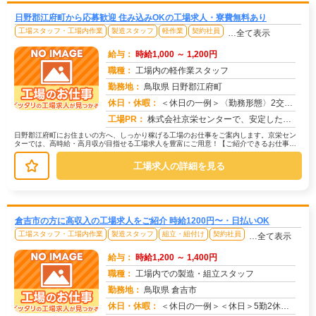
日野郡江府町から応募歓迎 住み込みOKの工場求人・寮費無料あり
工場スタッフ・工場内作業
製造スタッフ
軽作業
契約社員
…全て表示
給与：
時給1,000 ～ 1,200円
職種：
工場内の軽作業スタッフ
勤務地：
鳥取県 日野郡江府町
休日・休暇：
＜休日の一例＞〈勤務形態〉2交替〈休日〉土日★ＧＷ・夏季・冬季・年末年始休暇あり★有給休暇あり※配属先により休日・...
求人番号：174385
工場PR：
株式会社京栄センターで、安定した暮らしを手に入れませんか？☆家具付き寮がすぐに利用可能！→ 敷金・礼金・鍵交換代も...
日野郡江府町にお住まいの方へ、しっかり稼げる工場のお仕事をご案内します。京栄セン
ターでは、高時給・高月収が目指せる工場求人を豊富にご用意！【ご紹介できるお仕事の
一例】◇ 製造ラインでの組立・加工...
工場求人の詳細を見る
倉吉市の方に高収入の工場求人をご紹介 時給1200円〜・日払いOK
工場スタッフ・工場内作業
製造スタッフ
組立・組付け
契約社員
…全て表示
給与：
時給1,200 ～ 1,400円
職種：
工場内での製造・組立スタッフ
勤務地：
鳥取県 倉吉市
休日・休暇：
＜休日の一例＞＜休日＞5勤2休（工場カレンダーによる）★ＧＷ・夏季・年末年始休暇あり★有給休暇あり※配属先により休...