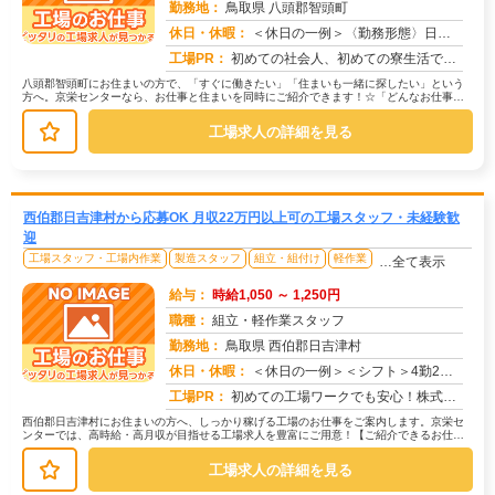
勤務地：
鳥取県 八頭郡智頭町
休日・休暇：
＜休日の一例＞〈勤務形態〉日勤〈休日〉土日★ＧＷ・夏季・冬季・年末年始休暇あり★有給休暇あり※配属先により休日・勤...
求人番号：172522
工場PR：
初めての社会人、初めての寮生活でも安心！☆家具付き寮で初期費用0円！テレビ、エアコン、冷蔵庫など生活に必要な家電が...
八頭郡智頭町にお住まいの方で、「すぐに働きたい」「住まいも一緒に探したい」という
方へ。京栄センターなら、お仕事と住まいを同時にご紹介できます！☆「どんなお仕事が
あるの？」→ 製造・組立・検査・軽...
工場求人の詳細を見る
西伯郡日吉津村から応募OK 月収22万円以上可の工場スタッフ・未経験歓
迎
工場スタッフ・工場内作業
製造スタッフ
組立・組付け
軽作業
…全て表示
給与：
時給1,050 ～ 1,250円
職種：
組立・軽作業スタッフ
勤務地：
鳥取県 西伯郡日吉津村
休日・休暇：
＜休日の一例＞＜シフト＞4勤2休＜休日＞工場カレンダーによる★長期休暇あり★有給休暇あり※配属先により休日・勤務形...
求人番号：172528
工場PR：
初めての工場ワークでも安心！株式会社京栄センターなら、全国各地の豊富なお仕事の中から、あなたにぴったりの環境が見つ...
西伯郡日吉津村にお住まいの方へ、しっかり稼げる工場のお仕事をご案内します。京栄セ
ンターでは、高時給・高月収が目指せる工場求人を豊富にご用意！【ご紹介できるお仕事
の一例】◇ 製造ラインでの組立・加...
工場求人の詳細を見る