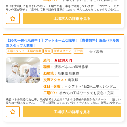
西伯郡大山町にお住まいの方へ、工場でのお仕事をご紹介しています。「コツコツ・モク
モク作業が好き」「集中して取り組める仕事がしたい」そんなあなたにピッタリのお仕事
を、京栄センターがご紹介します。☆...
工場求人の詳細を見る
【20代〜40代活躍中！】アットホームな職場！【寮費無料】液晶パネル製
造スタッフ大募集！
工場スタッフ・工場内作業
検査
製造スタッフ
正社員
…全て表示
給与：
月給18万円
職種：
液晶パネルの製造作業
勤務地：
鳥取県 鳥取市
交通アクセス：
鳥取駅
求人番号：49730
休日・休暇：
＜シフト＞4勤2休工場カレンダーによるGW年末年始有給取得奨励日
工場PR：
初めての工場ワークでも安心！充実のサポート体制で、あなたを応援します！→家具付き寮が無料で利用可能！鞄一つで新しい...
液晶パネル製造のお仕事、未経験でも大丈夫！?まずは機械の操作からスタート！ 難しい
操作は一切ありません。 丁寧に指導しますのでご安心ください。?次に、製品の検査で
す。 目視で製品をチェックする、...
工場求人の詳細を見る