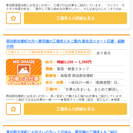
東伯郡湯梨浜町にお住まいの方へ、工場でのお仕事をご紹介しています。「コツコツ・モ
クモク作業が好き」「集中して取り組める仕事がしたい」そんなあなたにピッタリのお仕
事を、京栄センターがご紹介します。...
工場求人の詳細を見る
西伯郡伯耆町の方へ寮完備の工場求人をご案内 新生活スタート応援・経験
不問
工場スタッフ・工場内作業
製造スタッフ
検査
契約社員
…全て表示
給与：
時給1,150 ～ 1,350円
職種：
製造・検査スタッフ
勤務地：
鳥取県 西伯郡伯耆町
休日・休暇：
＜休日の一例＞〈勤務形態〉日勤〈休日〉土日★ＧＷ・夏季・冬季・年末年始休暇あり★有給休暇あり※配属先により休日・勤...
求人番号：174382
工場PR：
「仕事も住まいも、まとめて解決したい！」そんなあなたを応援します。株式会社京栄センターでは、全国の工場求人をご紹介...
西伯郡伯耆町にお住まいの方へ、長く安定して働ける工場のお仕事をご紹介しています。
━━━ ご紹介できるお仕事の一例 ━━━■ 製造ライン作業（組立・加工など）■ 検査・検
品（目視チェックなど）■ ...
工場求人の詳細を見る
東伯郡北栄町にお住まいの方へ 土日休み・寮完備の工場求人をご紹介