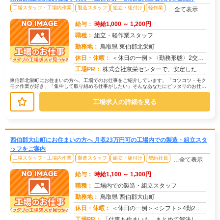
工場スタッフ・工場内作業
製造スタッフ
組立・組付け
軽作業
…全て表示
給与：
時給1,000 ～ 1,200円
職種：
組立・軽作業スタッフ
勤務地：
鳥取県 東伯郡北栄町
休日・休暇：
＜休日の一例＞〈勤務形態〉2交替〈休日〉土日★ＧＷ・夏季・冬季・年末年始休暇あり★有給休暇あり※配属先により休日・...
求人番号：174378
工場PR：
株式会社京栄センターで、安定した暮らしを手に入れませんか？☆家具付き寮がすぐに利用可能！→ 敷金・礼金・鍵交換代も...
東伯郡北栄町にお住まいの方へ、工場でのお仕事をご紹介しています。「コツコツ・モク
モク作業が好き」「集中して取り組める仕事がしたい」そんなあなたにピッタリのお仕事
を、京栄センターがご紹介します。☆...
工場求人の詳細を見る
西伯郡大山町にお住まいの方へ 月収23万円可の工場内での製造・組立スタ
ッフをご案内
工場スタッフ・工場内作業
製造スタッフ
組立・組付け
契約社員
…全て表示
給与：
時給1,100 ～ 1,300円
職種：
工場内での製造・組立スタッフ
勤務地：
鳥取県 西伯郡大山町
休日・休暇：
＜休日の一例＞＜シフト＞4勤2休＜休日＞工場カレンダーによる★長期休暇あり★有給休暇あり※配属先により休日・勤務形...
求人番号：174380
工場PR：
「仕事も住まいも、まとめて解決したい！」そんなあなたを応援します。株式会社京栄センターでは、全国の工場求人をご紹介...