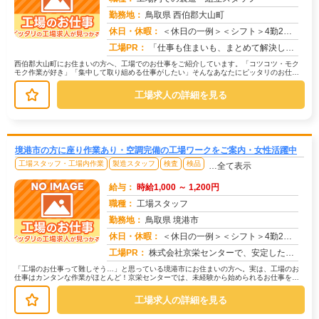
勤務地：
鳥取県 西伯郡大山町
休日・休暇：
＜休日の一例＞＜シフト＞4勤2休＜休日＞工場カレンダーによる★長期休暇あり★有給休暇あり※配属先により休日・勤務形...
求人番号：172529
工場PR：
「仕事も住まいも、まとめて解決したい！」そんなあなたを応援します。株式会社京栄センターでは、全国の工場求人をご紹介...
西伯郡大山町にお住まいの方へ、工場でのお仕事をご紹介しています。「コツコツ・モク
モク作業が好き」「集中して取り組める仕事がしたい」そんなあなたにピッタリのお仕事
を、京栄センターがご紹介します。☆...
工場求人の詳細を見る
境港市の方に座り作業あり・空調完備の工場ワークをご案内・女性活躍中
工場スタッフ・工場内作業
製造スタッフ
検査
検品
…全て表示
給与：
時給1,000 ～ 1,200円
職種：
工場スタッフ
勤務地：
鳥取県 境港市
休日・休暇：
＜休日の一例＞＜シフト＞4勤2休＜休日＞工場カレンダーによる★長期休暇あり★有給休暇あり※配属先により休日・勤務形...
求人番号：172519
工場PR：
株式会社京栄センターで、安定した暮らしを手に入れませんか？☆家具付き寮がすぐに利用可能！→ 敷金・礼金・鍵交換代も...
「工場のお仕事って難しそう…」と思っている境港市にお住まいの方へ。実は、工場のお
仕事はカンタンな作業がほとんど！京栄センターでは、未経験から始められるお仕事を多
数ご紹介しています。たとえばこんな...
工場求人の詳細を見る