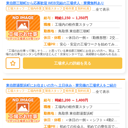
東伯郡三朝町から応募歓迎 WEB完結の工場求人・寮費無料あり
工場スタッフ・工場内作業
製造スタッフ
軽作業
契約社員
…全て表示
給与：
時給1,150 ～ 1,350円
職種：
工場内の軽作業スタッフ
勤務地：
鳥取県 東伯郡三朝町
休日・休暇：
＜休日の一例＞〈勤務形態〉2交替〈休日〉土日★ＧＷ・夏季・冬季・年末年始休暇あり★有給休暇あり※配属先により休日・...
求人番号：174375
工場PR：
安心・安定の工場ワークを始めてみませんか？株式会社京栄センターが選ばれる理由はこちら！【理由①】手厚いサポート体制...
「工場のお仕事って難しそう…」と思っている東伯郡三朝町にお住まいの方へ。実は、工
場のお仕事はカンタンな作業がほとんど！京栄センターでは、未経験から始められるお仕
事を多数ご紹介しています。たとえば...
工場求人の詳細を見る
東伯郡湯梨浜町にお住まいの方へ 土日休み・寮完備の工場求人をご紹介
工場スタッフ・工場内作業
製造スタッフ
軽作業
契約社員
…全て表示
給与：
時給1,200 ～ 1,400円
職種：
工場内の軽作業スタッフ
勤務地：
鳥取県 東伯郡湯梨浜町
休日・休暇：
＜休日の一例＞＜シフト＞4勤2休＜休日＞工場カレンダーによる★長期休暇あり★有給休暇あり※配属先により休日・勤務形...
求人番号：174376
工場PR：
初めての社会人、初めての寮生活でも安心！☆家具付き寮で初期費用0円！テレビ、エアコン、冷蔵庫など生活に必要な家電が...