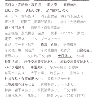
高収入・高時給・高月収
即入寮
寮費無料
日払いOK
週払いOK
給与前払いOK
ボーナス・賞与あり
満了慰労金・満了報奨金あり
正社員
期間工（期間従業員）
水道・光熱費無料
寮・社宅あり
自動車・自動車部品
産業機械・農業機器・金属
携帯・パソコン・家電
電子・半導体
ゴム・プラスチック
食品・フード・飲料
物流・倉庫
医療機器
その他工場・製造業
その他物流・軽作業
日勤のみ
夜勤のみ
二交替制/三交替制
土日休み
短期
長期活躍
赴任交通費支給あり
通勤交通費支給あり
バイク通勤可
車通勤可
駅から徒歩5分以内
送迎バスあり
大手企業
制服あり
服装自由
社員食堂・食事補助あり
資格を活かせる
工場経験を活かせる
資格取得サポートあり
特典・諸手当あり
家賃補助あり
三交替制
土日祝休み
残業なし
残業少なめ（20時間以下）