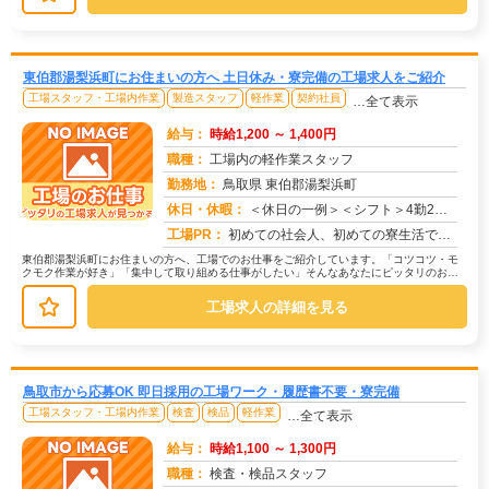
東伯郡湯梨浜町にお住まいの方へ 土日休み・寮完備の工場求人をご紹介
工場スタッフ・工場内作業
製造スタッフ
軽作業
契約社員
…全て表示
給与：
時給1,200 ～ 1,400円
職種：
工場内の軽作業スタッフ
勤務地：
鳥取県 東伯郡湯梨浜町
休日・休暇：
＜休日の一例＞＜シフト＞4勤2休＜休日＞工場カレンダーによる★長期休暇あり★有給休暇あり※配属先により休日・勤務形...
求人番号：172525
工場PR：
初めての社会人、初めての寮生活でも安心！☆家具付き寮で初期費用0円！テレビ、エアコン、冷蔵庫など生活に必要な家電が...
東伯郡湯梨浜町にお住まいの方へ、工場でのお仕事をご紹介しています。「コツコツ・モ
クモク作業が好き」「集中して取り組める仕事がしたい」そんなあなたにピッタリのお仕
事を、京栄センターがご紹介します。...
工場求人の詳細を見る
鳥取市から応募OK 即日採用の工場ワーク・履歴書不要・寮完備
工場スタッフ・工場内作業
検査
検品
軽作業
…全て表示
給与：
時給1,100 ～ 1,300円
職種：
検査・検品スタッフ