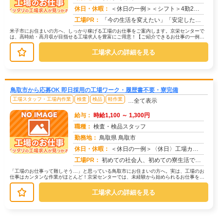
休日・休暇：
＜休日の一例＞＜シフト＞4勤2休＜休日＞工場カレンダーによる★長期休暇あり★有給休暇あり※配属先により休日・勤務形...
求人番号：174368
工場PR：
「今の生活を変えたい」「安定した収入がほしい」そんなあなたの想いに応えます。株式会社京栄センターは、工場・製造業に...
米子市にお住まいの方へ、しっかり稼げる工場のお仕事をご案内します。京栄センターで
は、高時給・高月収が目指せる工場求人を豊富にご用意！【ご紹介できるお仕事の一例】
◇ 製造ラインでの組立・加工作業◇...
工場求人の詳細を見る
鳥取市から応募OK 即日採用の工場ワーク・履歴書不要・寮完備
工場スタッフ・工場内作業
検査
検品
軽作業
…全て表示
給与：
時給1,100 ～ 1,300円
職種：
検査・検品スタッフ
勤務地：
鳥取県 鳥取市
休日・休暇：
＜休日の一例＞〈休日〉工場カレンダーによる★年間休日120日以上のお仕事もあり（配属先による）★有給休暇あり※配属...
求人番号：172516
工場PR：
初めての社会人、初めての寮生活でも安心！☆家具付き寮で初期費用0円！テレビ、エアコン、冷蔵庫など生活に必要な家電が...
「工場のお仕事って難しそう…」と思っている鳥取市にお住まいの方へ。実は、工場のお
仕事はカンタンな作業がほとんど！京栄センターでは、未経験から始められるお仕事を多
数ご紹介しています。たとえばこんな...
工場求人の詳細を見る