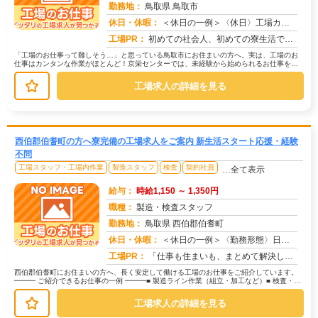
勤務地：
鳥取県 鳥取市
休日・休暇：
＜休日の一例＞〈休日〉工場カレンダーによる★年間休日120日以上のお仕事もあり（配属先による）★有給休暇あり※配属...
求人番号：174367
工場PR：
初めての社会人、初めての寮生活でも安心！☆家具付き寮で初期費用0円！テレビ、エアコン、冷蔵庫など生活に必要な家電が...
「工場のお仕事って難しそう…」と思っている鳥取市にお住まいの方へ。実は、工場のお
仕事はカンタンな作業がほとんど！京栄センターでは、未経験から始められるお仕事を多
数ご紹介しています。たとえばこんな...
工場求人の詳細を見る
西伯郡伯耆町の方へ寮完備の工場求人をご案内 新生活スタート応援・経験
不問
工場スタッフ・工場内作業
製造スタッフ
検査
契約社員
…全て表示
給与：
時給1,150 ～ 1,350円
職種：
製造・検査スタッフ
勤務地：
鳥取県 西伯郡伯耆町
休日・休暇：
＜休日の一例＞〈勤務形態〉日勤〈休日〉土日★ＧＷ・夏季・冬季・年末年始休暇あり★有給休暇あり※配属先により休日・勤...
求人番号：172531
工場PR：
「仕事も住まいも、まとめて解決したい！」そんなあなたを応援します。株式会社京栄センターでは、全国の工場求人をご紹介...
西伯郡伯耆町にお住まいの方へ、長く安定して働ける工場のお仕事をご紹介しています。
━━━ ご紹介できるお仕事の一例 ━━━■ 製造ライン作業（組立・加工など）■ 検査・検
品（目視チェックなど）■ ...
工場求人の詳細を見る