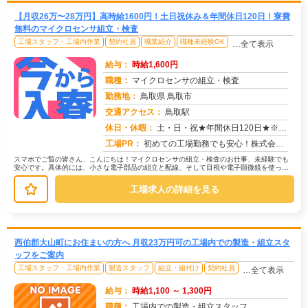
【月収26万〜28万円】高時給1600円！土日祝休み＆年間休日120日！寮費
無料のマイクロセンサ組立・検査
工場スタッフ・工場内作業
契約社員
職業紹介
職種未経験OK
…全て表示
給与：
時給1,600円
職種：
マイクロセンサの組立・検査
勤務地：
鳥取県 鳥取市
交通アクセス：
鳥取駅
求人番号：49551
休日・休暇：
土・日・祝★年間休日120日★※会社カレンダーによる【その他長期休暇あり】ゴールデンウィーク、夏季休暇、冬季休暇
工場PR：
初めての工場勤務でも安心！株式会社京栄センターで、新しい一歩を踏み出してみませんか？→ 家具付き寮が用意されている...
スマホでご覧の皆さん、こんにちは！マイクロセンサの組立・検査のお仕事、未経験でも
安心です。具体的には、小さな電子部品の組立と配線、そして目視や電子顕微鏡を使った
検査を行います。重いものを持つ作業...
工場求人の詳細を見る
西伯郡大山町にお住まいの方へ 月収23万円可の工場内での製造・組立スタ
ッフをご案内
工場スタッフ・工場内作業
製造スタッフ
組立・組付け
契約社員
…全て表示
給与：
時給1,100 ～ 1,300円
職種：
工場内での製造・組立スタッフ