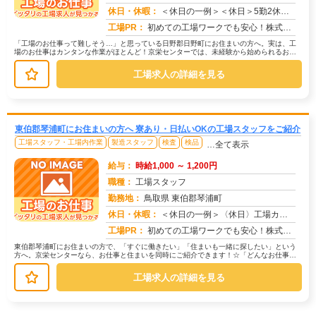
休日・休暇：
＜休日の一例＞＜休日＞5勤2休（工場カレンダーによる）★ＧＷ・夏季・年末年始休暇あり★有給休暇あり※配属先により休...
求人番号：174384
工場PR：
初めての工場ワークでも安心！株式会社京栄センターなら、全国各地の豊富なお仕事の中から、あなたにぴったりの環境が見つ...
「工場のお仕事って難しそう…」と思っている日野郡日野町にお住まいの方へ。実は、工
場のお仕事はカンタンな作業がほとんど！京栄センターでは、未経験から始められるお仕
事を多数ご紹介しています。たとえば...
工場求人の詳細を見る
東伯郡琴浦町にお住まいの方へ 寮あり・日払いOKの工場スタッフをご紹介
工場スタッフ・工場内作業
製造スタッフ
検査
検品
…全て表示
給与：
時給1,000 ～ 1,200円
職種：
工場スタッフ
勤務地：
鳥取県 東伯郡琴浦町
休日・休暇：
＜休日の一例＞〈休日〉工場カレンダーによる★年間休日120日以上のお仕事もあり（配属先による）★有給休暇あり※配属...
求人番号：174377
工場PR：
初めての工場ワークでも安心！株式会社京栄センターなら、全国各地の豊富なお仕事の中から、あなたにぴったりの環境が見つ...
東伯郡琴浦町にお住まいの方で、「すぐに働きたい」「住まいも一緒に探したい」という
方へ。京栄センターなら、お仕事と住まいを同時にご紹介できます！☆「どんなお仕事が
あるの？」→ 製造・組立・検査・軽...
工場求人の詳細を見る