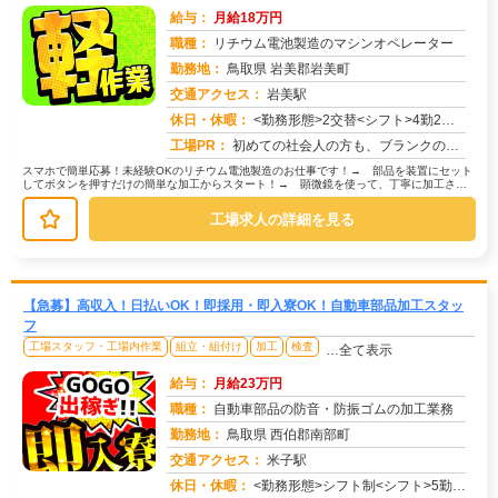
給与：
月給18万円
職種：
リチウム電池製造のマシンオペレーター
勤務地：
鳥取県 岩美郡岩美町
交通アクセス：
岩美駅
求人番号：49728
休日・休暇：
<勤務形態>2交替<シフト>4勤2休<休日>工場カレンダーによる
工場PR：
初めての社会人の方も、ブランクのある方も安心！充実のサポート体制で、あなたの不安を解消します！→ 専属スタッフが就...
スマホで簡単応募！未経験OKのリチウム電池製造のお仕事です！→ 部品を装置にセット
してボタンを押すだけの簡単な加工からスタート！→ 顕微鏡を使って、丁寧に加工され
たかを確認する検査作業もお願いし...
工場求人の詳細を見る
【急募】高収入！日払いOK！即採用・即入寮OK！自動車部品加工スタッ
フ
工場スタッフ・工場内作業
組立・組付け
加工
検査
…全て表示
給与：
月給23万円
職種：
自動車部品の防音・防振ゴムの加工業務
勤務地：
鳥取県 西伯郡南部町
交通アクセス：
米子駅
求人番号：49726
休日・休暇：
<勤務形態>シフト制<シフト>5勤2休<休日>土日<休暇>GW休暇・夏季休暇・年末年始休暇