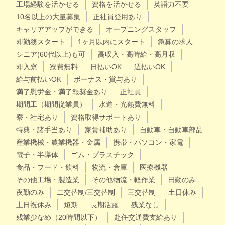
工場経験を活かせる
資格を活かせる
英語力不要
10名以上の大量募集
正社員登用あり
キャリアアップができる
オープニングスタッフ
即勤務スタート
1ヶ月以内にスタート
急募の求人
シニア(60代以上)も可
高収入・高時給・高月収
即入寮
寮費無料
日払いOK
週払いOK
給与前払いOK
ボーナス・賞与あり
満了慰労金・満了報奨金あり
正社員
期間工（期間従業員）
水道・光熱費無料
寮・社宅あり
資格取得サポートあり
特典・諸手当あり
家賃補助あり
自動車・自動車部品
産業機械・農業機器・金属
携帯・パソコン・家電
電子・半導体
ゴム・プラスチック
食品・フード・飲料
物流・倉庫
医療機器
その他工場・製造業
その他物流・軽作業
日勤のみ
夜勤のみ
二交替制/三交替制
三交替制
土日休み
土日祝休み
短期
長期活躍
残業なし
残業少なめ（20時間以下）
赴任交通費支給あり