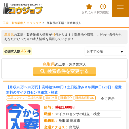
お気に入り
閲覧履歴
工場・製造業求人 コウジョブ
鳥取県の工場・製造業求人
鳥取県
の工場・製造業求人情報が
46
件あります！勤務地や職種、こだわり条件から
あなたにぴったりの求人情報を掲載しています！
46
公開求人数
件
鳥取県
の工場・製造業求人
検索条件を変更する
【月収26万〜28万円】高時給1600円！土日祝休み＆年間休日120日！寮費
無料のマイクロセンサ組立・検査
工場スタッフ・工場内作業
契約社員
職業紹介
職種未経験OK
…全て表示
給与：
時給1,600円
職種：
マイクロセンサの組立・検査
勤務地：
鳥取県 鳥取市
交通アクセス：
鳥取駅