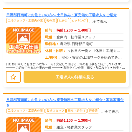
日野郡日南町にお住まいの方へ 土日休み・寮完備の工場求人をご紹介
工場スタッフ・工場内作業
軽作業
仕分け
ピッキング
…全て表示
給与：
時給1,200 ～ 1,400円
職種：
倉庫内・軽作業スタッフ
勤務地：
鳥取県 日野郡日南町
休日・休暇：
＜休日の一例＞〈休日〉工場カレンダーによる★年間休日120日以上のお仕事もあり（配属先による）★有給休暇あり※配属...
求人番号：172532
工場PR：
安心・安定の工場ワークを始めてみませんか？株式会社京栄センターが選ばれる理由はこちら！【理由①】手厚いサポート体制...
日野郡日南町にお住まいの方へ、長く安定して働ける工場のお仕事をご紹介しています。
━━━ ご紹介できるお仕事の一例 ━━━■ 製造ライン作業（組立・加工など）■ 検査・検
品（目視チェックなど）■ ...
工場求人の詳細を見る
八頭郡智頭町にお住まいの方へ 寮費無料の工場求人をご紹介・家具家電付
き
工場スタッフ・工場内作業
製造スタッフ
組立・組付け
軽作業
…全て表示
給与：
時給1,100 ～ 1,300円
職種：
組立・軽作業スタッフ