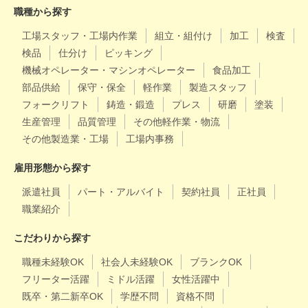
職種から探す
工場スタッフ・工場内作業
組立・組付け
加工
検査
検品
仕分け
ピッキング
機械オペレーター・マシンオペレーター
食品加工
部品供給
保守・保全
軽作業
製造スタッフ
フォークリフト
鋳造・鍛造
プレス
研磨
塗装
生産管理
品質管理
その他軽作業・物流
その他製造業・工場
工場内事務
雇用形態から探す
派遣社員
パート・アルバイト
契約社員
正社員
職業紹介
こだわりから探す
職種未経験OK
社会人未経験OK
ブランクOK
フリーター活躍
ミドル活躍
女性活躍中
既卒・第二新卒OK
学歴不問
資格不問