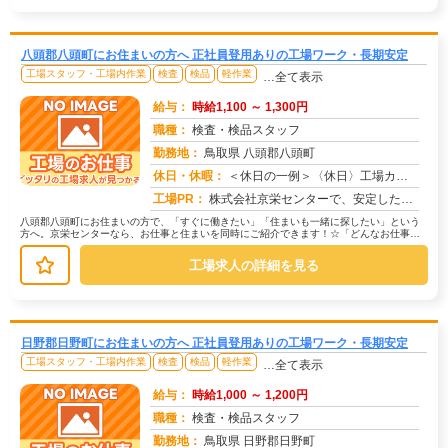
八頭郡八頭町にお住まいの方へ 正社員登用ありの工場ワーク・長期安定
工場スタッフ・工場内作業
検査
検品
軽作業
…全て表示
給与：
時給1,100 ～ 1,300円
職種：
検査・検品スタッフ
勤務地：
鳥取県 八頭郡八頭町
休日・休暇：
＜休日の一例＞〈休日〉工場カレンダーによる★年間休日120日以上のお仕事もあり（配属先による）★有給休暇あり※配属...
求人番号：174374
工場PR：
株式会社京栄センターで、安定した暮らしを手に入れませんか？☆家具付き寮がすぐに利用可能！→ 敷金・礼金・鍵交換代も...
八頭郡八頭町にお住まいの方で、「すぐに働きたい」「住まいも一緒に探したい」という
方へ。京栄センターなら、お仕事と住まいを同時にご紹介できます！☆「どんなお仕事が
あるの？」→ 製造・組立・検査・軽...
工場求人の詳細を見る
日野郡日野町にお住まいの方へ 正社員登用ありの工場ワーク・長期安定
工場スタッフ・工場内作業
検査
検品
軽作業
…全て表示
給与：
時給1,000 ～ 1,200円
職種：
検査・検品スタッフ
勤務地：
鳥取県 日野郡日野町