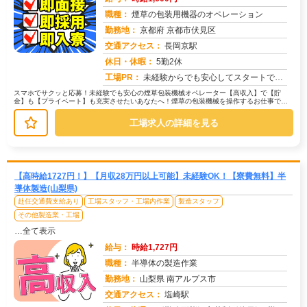
職種：
煙草の包装用機器のオペレーション
勤務地：
京都府 京都市伏見区
交通アクセス：
長岡京駅
求人番号：49545
休日・休暇：
5勤2休
工場PR：
未経験からでも安心してスタートできる環境です！→ 経験・学歴・スキルは一切不問です！→ 20代、30代、40代と幅...
スマホでサクッと応募！未経験でも安心の煙草包装機械オペレーター【高収入】で【貯
金】も【プライベート】も充実させたいあなたへ！煙草の包装機械を操作するお仕事で
す。具体的には…→機械に部品をセット→...
工場求人の詳細を見る
【高時給1727円！】【月収28万円以上可能】未経験OK！【寮費無料】半
導体製造(山梨県)
赴任交通費支給あり
工場スタッフ・工場内作業
製造スタッフ
その他製造業・工場
…全て表示
給与：
時給1,727円
職種：
半導体の製造作業
勤務地：
山梨県 南アルプス市
交通アクセス：
塩崎駅