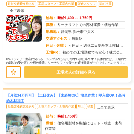
赴任交通費支給あり
工場スタッフ・工場内作業
製造スタッフ
契約社員
…全て表示
給与：
時給1,400 ～ 1,750円
職種：
リーチリフトでの部材運搬・梱包作業
勤務地：
静岡県 浜松市中央区
交通アクセス：
舞阪駅
求人番号：49223
休日・休暇：
＜休日＞:週休二日制基本土曜日・日曜日・長期休暇ありGW休暇・お盆休暇・年末年始休暇・年次有給休暇あり※配属先、工...
工場PR：
初めての工場勤務でも安心！株式会社京栄センターで新しい一歩を踏み出してみませんか？→未経験者歓迎！20代〜40代、...
HVバッテリー生産に関わる、シンプルで分かりやすいお仕事です！具体的には、工場内で
の部材の受け渡しや梱包作業、リーチリフトを使った運搬作業が中心です。ハンドリフト
を使う場面もあります。難しい作業...
工場求人の詳細を見る
【月収34万円可】【土日休み】【未経験OK】簡単作業！即入寮OK！高時
給木材加工
赴任交通費支給あり
工場スタッフ・工場内作業
加工
検査
…全て表示
給与：
時給1,450円
職種：
住宅用製材を機械にセット・検査・出荷
作業等