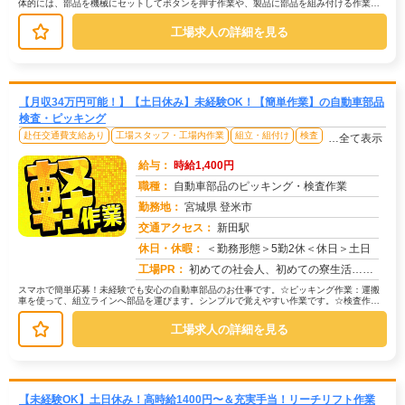
体的には、部品を機械にセットしてボタンを押す作業や、製品に部品を組み付ける作業な
どがあります。また、加工後の製品に...
工場求人の詳細を見る
【月収34万円可能！】【土日休み】未経験OK！【簡単作業】の自動車部品
検査・ピッキング
赴任交通費支給あり
工場スタッフ・工場内作業
組立・組付け
検査
…全て表示
給与：
時給1,400円
職種：
自動車部品のピッキング・検査作業
勤務地：
宮城県 登米市
交通アクセス：
新田駅
求人番号：51516
休日・休暇：
＜勤務形態＞5勤2休＜休日＞土日
工場PR：
初めての社会人、初めての寮生活…不安は尽きないですよね？でも大丈夫！株式会社京栄センターなら、専属コーディネーター...
スマホで簡単応募！未経験でも安心の自動車部品のお仕事です。☆ピッキング作業：運搬
車を使って、組立ラインへ部品を運びます。シンプルで覚えやすい作業です。☆検査作
業：完成した部品にキズがないかなど、...
工場求人の詳細を見る
【未経験OK】土日休み！高時給1400円〜＆充実手当！リーチリフト作業