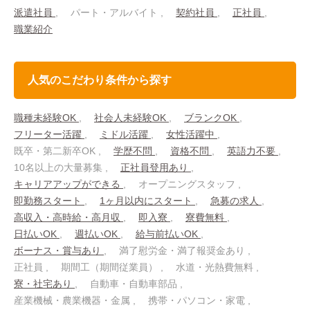
派遣社員
パート・アルバイト
契約社員
正社員
職業紹介
人気のこだわり条件から探す
職種未経験OK
社会人未経験OK
ブランクOK
フリーター活躍
ミドル活躍
女性活躍中
既卒・第二新卒OK
学歴不問
資格不問
英語力不要
10名以上の大量募集
正社員登用あり
キャリアアップができる
オープニングスタッフ
即勤務スタート
1ヶ月以内にスタート
急募の求人
高収入・高時給・高月収
即入寮
寮費無料
日払いOK
週払いOK
給与前払いOK
ボーナス・賞与あり
満了慰労金・満了報奨金あり
正社員
期間工（期間従業員）
水道・光熱費無料
寮・社宅あり
自動車・自動車部品
産業機械・農業機器・金属
携帯・パソコン・家電