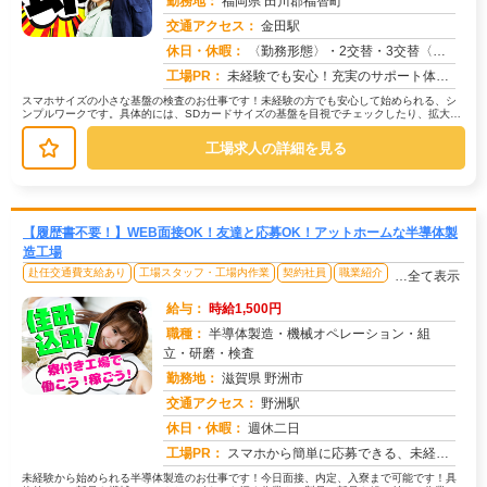
勤務地：
福岡県 田川郡福智町
交通アクセス：
金田駅
求人番号：49590
休日・休暇：
〈勤務形態〉・2交替・3交替〈休日〉5勤2休★ＧＷ★夏季休暇★冬季休暇★年末年始
工場PR：
未経験でも安心！充実のサポート体制で成長できる職場です！☆先輩社員が丁寧に指導しますので、安心してスタートできます...
スマホサイズの小さな基盤の検査のお仕事です！未経験の方でも安心して始められる、シ
ンプルワークです。具体的には、SDカードサイズの基盤を目視でチェックしたり、拡大鏡
を使って丁寧に検査します。小さな...
工場求人の詳細を見る
【履歴書不要！】WEB面接OK！友達と応募OK！アットホームな半導体製
造工場
赴任交通費支給あり
工場スタッフ・工場内作業
契約社員
職業紹介
…全て表示
給与：
時給1,500円
職種：
半導体製造・機械オペレーション・組
立・研磨・検査
勤務地：
滋賀県 野洲市
交通アクセス：
野洲駅
求人番号：49522
休日・休暇：
週休二日
工場PR：
スマホから簡単に応募できる、未経験OKの求人です！初めての仕事で不安ですか？大丈夫！→先輩スタッフが丁寧に指導しま...
未経験から始められる半導体製造のお仕事です！今日面接、内定、入寮まで可能です！具