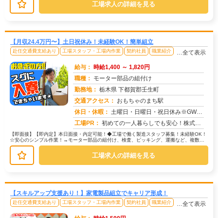
工場求人の詳細を見る
【月収24.4万円〜】土日祝休み！未経験OK！簡単組立
赴任交通費支給あり
工場スタッフ・工場内作業
契約社員
職業紹介
…全て表示
給与：
時給1,400 ～ 1,820円
職種：
モーター部品の組付け
勤務地：
栃木県 下都賀郡壬生町
交通アクセス：
おもちゃのまち駅
求人番号：51372
休日・休暇：
土曜日・日曜日・祝日休み※GW・夏季・年末年始休暇あり※日勤専属
工場PR：
初めての一人暮らしでも安心！株式会社京栄センターで新しい一歩を踏み出してみませんか？☆充実の寮生活で心強いスタート...
【即面接】【即内定】本日面接・内定可能！◆工場で働く製造スタッフ募集！未経験OK！
☆安心のシンプル作業！→モーター部品の組付け、検査、ピッキング、運搬など、複数の
工程があります。→難しい作業は一...
工場求人の詳細を見る
【スキルアップ支援あり！】家電製品組立でキャリア形成！
赴任交通費支給あり
工場スタッフ・工場内作業
契約社員
職業紹介
…全て表示