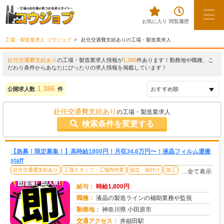
お気に入り
閲覧履歴
工場・製造業求人 コウジョブ
赴任交通費支給ありの工場・製造業求人
赴任交通費支給あり
の工場・製造業求人情報が
1,386
件あります！勤務地や職種、こ
だわり条件からあなたにぴったりの求人情報を掲載しています！
1,386
公開求人数
件
赴任交通費支給あり
の工場・製造業求人
検索条件を変更する
【急募！限定募集！】高時給1800円！月収34.6万円〜！液晶フィルム運搬
staff
赴任交通費支給あり
工場スタッフ・工場内作業
組立・組付け
加工
…全て表示
給与：
時給1,800円
職種：
液晶の製造ラインの補助業務や監視
勤務地：
神奈川県 小田原市
交通アクセス：
井細田駅