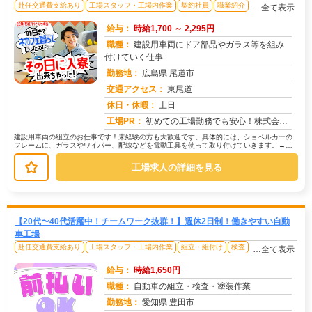
赴任交通費支給あり
工場スタッフ・工場内作業
契約社員
職業紹介
…全て表示
給与：
時給1,700 ～ 2,295円
職種：
建設用車両にドア部品やガラス等を組み
付けていく仕事
勤務地：
広島県 尾道市
交通アクセス：
東尾道
求人番号：49564
休日・休暇：
土日
工場PR：
初めての工場勤務でも安心！株式会社京栄センターで新しい一歩を踏み出してみませんか？→ 毎月100名以上の方が採用さ...
建設用車両の組立のお仕事です！未経験の方も大歓迎です。具体的には、ショベルカーの
フレームに、ガラスやワイパー、配線などを電動工具を使って取り付けていきます。→
ラインを流れてくるフレームに、手順...
工場求人の詳細を見る
【20代〜40代活躍中！チームワーク抜群！】週休2日制！働きやすい自動
車工場
赴任交通費支給あり
工場スタッフ・工場内作業
組立・組付け
検査
…全て表示
給与：
時給1,650円
職種：
自動車の組立・検査・塗装作業
勤務地：
愛知県 豊田市