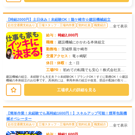
【時給2000円】土日休み！未経験OK！龍ケ崎市☆建設機械組立
赴任交通費支給あり
工場スタッフ・工場内作業
契約社員
職業紹介
…全て表示
給与：
時給2,000円
職種：
建設機械にかかわる本体組立
勤務地：
茨城県 龍ケ崎市
交通アクセス：
竜ヶ崎駅
求人番号：51397
休日・休暇：
土・日
工場PR：
初めての転職でも安心！株式会社京栄センターで新しい一歩を踏み出してみませんか？☆90%の方が不安を解消済み！初めて...
建設機械の組立、未経験でも大丈夫？☆未経験OK！ブランクOK！すぐに勤務OK！☆建設
機械の本体組立のお仕事です。具体的には、車両本体の組立や改造、部品や配線の取り付
けなどを行います。→20代〜4...
工場求人の詳細を見る
【簡単作業！未経験でも高時給1600円！】スキルアップ可能！煙草包装機
械オペレーター
赴任交通費支給あり
工場スタッフ・工場内作業
契約社員
職業紹介
…全て表示
給与：
時給1,600円