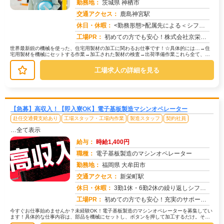
勤務地：
茨城県 神栖市
交通アクセス：
鹿島神宮駅
求人番号：51166
休日・休暇：
<勤務形態>配属先による＜シフト＞5勤2休＜休日＞工場カレンダーによる
工場PR：
初めての方でも安心！株式会社京栄センターで新しい一歩を踏み出してみませんか？☆最短即日面接・採用・赴任・入寮OK！...
世界最新鋭の機械を使った、住宅用製材の加工に関わるお仕事です！☆具体的には…→住
宅用製材を機械にセットする作業→加工された製材の検査→出荷準備作業これら全て、丁
寧な指導があるので安心です！未経験...
工場求人の詳細を見る
【急募】高収入！【即入寮OK】電子基板製造マシンオペレーター
赴任交通費支給あり
工場スタッフ・工場内作業
製造スタッフ
契約社員
…全て表示
給与：
時給1,400円
職種：
電子基板製造のマシンオペレーター
勤務地：
福岡県 大牟田市
交通アクセス：
新栄町駅
求人番号：50097
休日・休暇：
3勤1休・6勤2休の繰り返しシフト休
工場PR：
初めての方でも安心！充実のサポート体制で新しい一歩を踏み出せます。☆毎月100名以上の方が採用されています！→未経...
今すぐお仕事始めませんか？未経験OK！電子基板製造のマシンオペレーターを募集してい
ます！具体的な仕事内容は、部品を機械にセットし、ボタンを押して加工するだけ。その
後、顕微鏡を使って丁寧に検査しま...