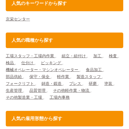
人気のキーワードから探す
京栄センター
人気の職種から探す
工場スタッフ・工場内作業
組立・組付け
加工
検査
検品
仕分け
ピッキング
機械オペレーター・マシンオペレーター
食品加工
部品供給
保守・保全
軽作業
製造スタッフ
フォークリフト
鋳造・鍛造
プレス
研磨
塗装
生産管理
品質管理
その他軽作業・物流
その他製造業・工場
工場内事務
人気の雇用形態から探す