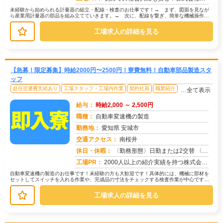
未経験から始められる計量器の組立・配線・検査のお仕事です！→ まず、図面を見なが
ら産業用計量器の部品を組み立てていきます。→ 次に、配線を繋ぎ、簡単な機械操作で
動作確認を行います。→ 最後に、目...
工場求人の詳細を見る
【急募！限定募集】時給2000円〜2500円！寮費無料！自動車部品製造スタ
ッフ
赴任交通費支給あり
工場スタッフ・工場内作業
契約社員
職業紹介
…全て表示
給与：
時給2,000 ～ 2,500円
職種：
自動車変速機の製造
勤務地：
愛知県 安城市
交通アクセス：
南桜井
求人番号：50547
休日・休暇：
〈勤務形態〉日勤または2交替 〈休日〉土日 ★ＧＷ ★夏季休暇 ★冬季休暇 ★年末年始
工場PR：
2000人以上の紹介実績を持つ株式会社京栄センターなら、未経験の方も安心してスタートできます！→充実の寮生活で、仕...
自動車変速機の製造のお仕事です！未経験の方も大歓迎です！具体的には、機械に部材を
セットしてスイッチを入れる作業や、完成品の寸法をチェックする検査作業が中心です。
→ 機械加工済みの部品を、手作業や...
工場求人の詳細を見る