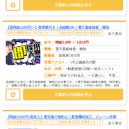
工場求人の詳細を見る
【高時給1200円〜】群馬寮付き！未経験OK！電子基板検査・梱包
赴任交通費支給あり
工場スタッフ・工場内作業
契約社員
職業紹介
…全て表示
給与：
時給1,400 ～ 1,813円
職種：
電子基板検査・梱包
勤務地：
群馬県 渋川市
交通アクセス：
ＪR上越線渋川駅
求人番号：51361
休日・休暇：
<勤務形態>日勤＜休日＞シフト
工場PR：
初めての社会人、一人暮らし、不安ですよね？大丈夫！株式会社京栄センターなら、専属スタッフが就業までしっかりサポート...
未経験でも安心！電子基板検査・梱包のお仕事です。☆電子基板の検査や梱包、軽作業な
ど、複数の作業があります。難しい作業は一切ありません。☆20代〜40代、男性・女性と
もに活躍中！未経験から始めた方...
工場求人の詳細を見る
【時給1400円×高収入】寮完備で節約も！配管機材加工・クレーン作業
赴任交通費支給あり
工場スタッフ・工場内作業
加工
製造スタッフ
…全て表示