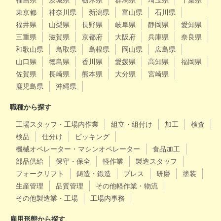
福島県
茨城県
栃木県
群馬県
埼玉県
千葉県
東京都
神奈川県
新潟県
富山県
石川県
福井県
山梨県
長野県
岐阜県
静岡県
愛知県
三重県
滋賀県
京都府
大阪府
兵庫県
奈良県
和歌山県
鳥取県
島根県
岡山県
広島県
山口県
徳島県
香川県
愛媛県
高知県
福岡県
佐賀県
長崎県
熊本県
大分県
宮崎県
鹿児島県
沖縄県
職種から探す
工場スタッフ・工場内作業
組立・組付け
加工
検査
検品
仕分け
ピッキング
機械オペレーター・マシンオペレーター
食品加工
部品供給
保守・保全
軽作業
製造スタッフ
フォークリフト
鋳造・鍛造
プレス
研磨
塗装
生産管理
品質管理
その他軽作業・物流
その他製造業・工場
工場内事務
雇用形態から探す