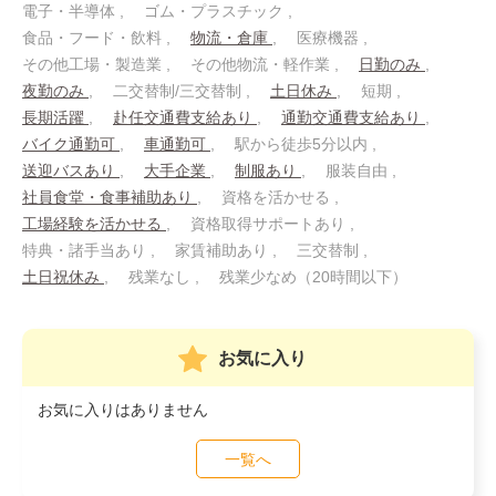
電子・半導体
ゴム・プラスチック
食品・フード・飲料
物流・倉庫
医療機器
その他工場・製造業
その他物流・軽作業
日勤のみ
夜勤のみ
二交替制/三交替制
土日休み
短期
長期活躍
赴任交通費支給あり
通勤交通費支給あり
バイク通勤可
車通勤可
駅から徒歩5分以内
送迎バスあり
大手企業
制服あり
服装自由
社員食堂・食事補助あり
資格を活かせる
工場経験を活かせる
資格取得サポートあり
特典・諸手当あり
家賃補助あり
三交替制
土日祝休み
残業なし
残業少なめ（20時間以下）
お気に入り
お気に入りはありません
一覧へ