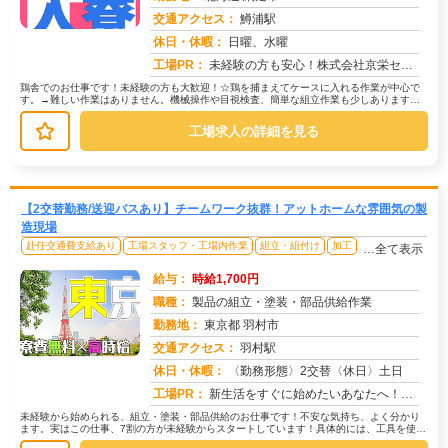
交通アクセス：
鱒浦駅
求人番号：51689
休日・休暇：
日曜、水曜
工場PR：
未経験の方も安心！株式会社京栄センターで新しい一歩を踏み出してみませんか？☆充実の寮生活で心強いスタートを！→ ワ...
鶏舎でのお仕事です！未経験の方も大歓迎！☆鶏を捕まえてケースに入れる作業が中心で
す。→難しい作業はありません。機械操作や目視検査、簡単な組立作業も少しあります。
☆履歴書不要！学歴・経験不問！→「...
工場求人の詳細を見る
【2交替勤務/送迎バスあり】チームワーク抜群！アットホームな雰囲気の製
造現場
赴任交通費支給あり
工場スタッフ・工場内作業
組立・組付け
加工
…全て表示
給与：
時給1,700円
職種：
製品の組立・塗装・部品供給作業
勤務地：
東京都 羽村市
交通アクセス：
羽村駅
求人番号：50760
休日・休暇：
〈勤務形態〉2交替〈休日〉土日
工場PR：
新生活をすぐに始めたいあなたへ！株式会社京栄センターでは、未経験者も安心してスタートできる環境が整っています。→最...
未経験から始められる、組立・塗装・部品供給のお仕事です！不安な気持ち、よく分かり
ます。実はこの仕事、7割の方が未経験からスタートしています！具体的には、工具を使っ
て部品を組み立てたり、塗装機械を...