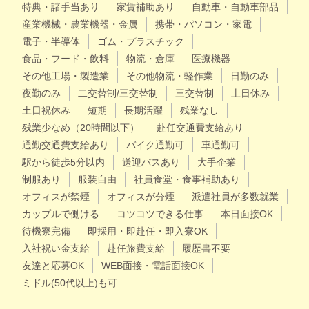
特典・諸手当あり
家賃補助あり
自動車・自動車部品
産業機械・農業機器・金属
携帯・パソコン・家電
電子・半導体
ゴム・プラスチック
食品・フード・飲料
物流・倉庫
医療機器
その他工場・製造業
その他物流・軽作業
日勤のみ
夜勤のみ
二交替制/三交替制
三交替制
土日休み
土日祝休み
短期
長期活躍
残業なし
残業少なめ（20時間以下）
赴任交通費支給あり
通勤交通費支給あり
バイク通勤可
車通勤可
駅から徒歩5分以内
送迎バスあり
大手企業
制服あり
服装自由
社員食堂・食事補助あり
オフィスが禁煙
オフィスが分煙
派遣社員が多数就業
カップルで働ける
コツコツできる仕事
本日面接OK
待機寮完備
即採用・即赴任・即入寮OK
入社祝い金支給
赴任旅費支給
履歴書不要
友達と応募OK
WEB面接・電話面接OK
ミドル(50代以上)も可