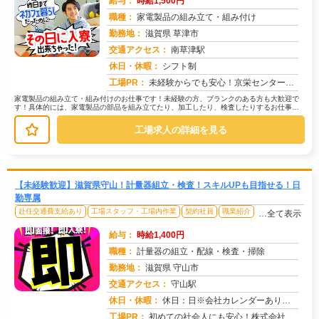
給与：
時給1,500円
職種：
家電製品の組み立て・組み付け
勤務地：
滋賀県 草津市
交通アクセス：
南草津駅
求人番号：49528
休日・休暇：
シフト制
工場PR：
未経験からでも安心！京栄センターで新しい一歩を踏み出してみませんか？→ 2000名以上の紹介実績！多くの仲間が活躍...
家電製品の組み立て・組み付けのお仕事です！未経験の方、ブランクのある方も大歓迎で
す！具体的には、家電製品の部品を組み立てたり、加工したり、検査したりするお仕事で
す。→樹脂成型や板金加工といった作...
工場求人の詳細を見る
【未経験歓迎】滋賀県守山！計量器組立・検査！スキルUPも目指せる！日
勤専属
赴任交通費支給あり
工場スタッフ・工場内作業
契約社員
職業紹介
…全て表示
給与：
時給1,400円
職種：
計量器の組立・配線・検査・掃除
勤務地：
滋賀県 守山市
交通アクセス：
守山駅
求人番号：49527
休日・休暇：
休日：日※会社カレンダーあり 祝日年数５〜６日勤務日あり 年間休日１１８日
工場PR：
初めての社会人にも安心！株式会社京栄センターで新しい一歩を踏み出しませんか？→最短1日で入寮可能！充実の寮環境で、...