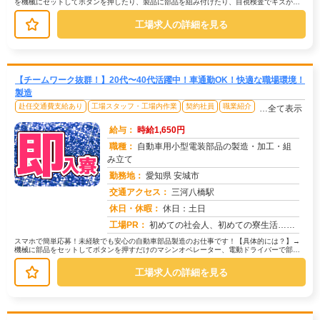
を機械にセットしてボタンを押したり、製品に部品を組み付けたり、目視検査でキズがな
いか確認する作業などがあります。難...
工場求人の詳細を見る
【チームワーク抜群！】20代〜40代活躍中！車通勤OK！快適な職場環境！
製造
赴任交通費支給あり
工場スタッフ・工場内作業
契約社員
職業紹介
…全て表示
給与：
時給1,650円
職種：
自動車用小型電装部品の製造・加工・組
み立て
勤務地：
愛知県 安城市
交通アクセス：
三河八橋駅
求人番号：50544
休日・休暇：
休日：土日
工場PR：
初めての社会人、初めての寮生活…不安は尽きないですよね。でも大丈夫！株式会社京栄センターなら、専属スタッフが就業ま...
スマホで簡単応募！未経験でも安心の自動車部品製造のお仕事です！【具体的には？】→
機械に部品をセットしてボタンを押すだけのマシンオペレーター、電動ドライバーで部品
を取り付ける組立、完成品を目視で検...
工場求人の詳細を見る