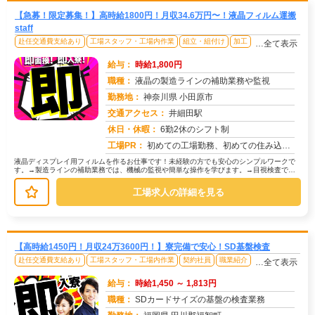
【急募！限定募集！】高時給1800円！月収34.6万円〜！液晶フィルム運搬
staff
赴任交通費支給あり
工場スタッフ・工場内作業
組立・組付け
加工
…全て表示
給与：
時給1,800円
職種：
液晶の製造ラインの補助業務や監視
勤務地：
神奈川県 小田原市
交通アクセス：
井細田駅
求人番号：51067
休日・休暇：
6勤2休のシフト制
工場PR：
初めての工場勤務、初めての住み込み…不安は尽きないですよね。でも大丈夫！株式会社京栄センターなら、あなたをしっかり...
液晶ディスプレイ用フィルムを作るお仕事です！未経験の方でも安心のシンプルワークで
す。→製造ラインの補助業務では、機械の監視や簡単な操作を学びます。→目視検査で
は、製品に傷や汚れがないか確認します...
工場求人の詳細を見る
【高時給1450円！月収24万3600円！】寮完備で安心！SD基盤検査
赴任交通費支給あり
工場スタッフ・工場内作業
契約社員
職業紹介
…全て表示
給与：
時給1,450 ～ 1,813円
職種：
SDカードサイズの基盤の検査業務