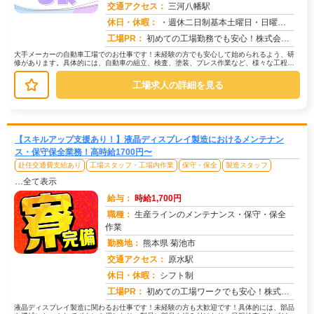
交通アクセス：
三河八幡駅
求人番号：50153
休日・休暇：
・週休二日制基本土曜日・日曜日・長期休暇ありGW休暇・お盆休暇・年末年始休暇・年次有給休暇あり※配属先、工場カレン...
工場PR：
初めての工場勤務でも安心！株式会社京栄センターで、新しい一歩を踏み出してみませんか？充実のサポート体制で、あなたを...
大手メーカーの自動車工場でのお仕事です！未経験の方でも安心して始められるよう、研
修があります。具体的には、自動車の組立、検査、塗装、プレス作業など、様々な工程が
あります。募集状況によって作業内容...
工場求人の詳細を見る
【スキルアップ支援あり！】液晶ディスプレイ製造におけるメンテナン
ス・保守保全業務！高時給1700円〜
赴任交通費支給あり
工場スタッフ・工場内作業
保守・保全
製造スタッフ
…全て表示
給与：
時給1,700円
職種：
生産ラインのメンテナンス・保守・保全
作業
勤務地：
熊本県 菊池市
交通アクセス：
原水駅
求人番号：50046
休日・休暇：
シフト制
工場PR：
初めての工場ワークでも安心！株式会社京栄センターで新しい一歩を踏み出しませんか？→ 応募から入寮までスムーズ！すぐ...
液晶ディスプレイ製造に関わるお仕事です！未経験の方も大歓迎です！具体的には、部品