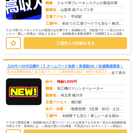
職種：
クルマ用ブレーキシステムの製造作業
勤務地：
山梨県 南アルプス市
交通アクセス：
甲府駅
求人番号：51594
工場PR：
初めての工場ワークでも安心！株式会社京栄センターで新しい一歩を踏み出してみませんか？☆家具付き寮完備で、手ぶらで入...
クルマ用ブレーキシステムの製造のお仕事です！未経験の方、大歓迎です！☆安心のポイ
ント☆・難しい作業は一切ありません！・未経験者が多数活躍中！元期間工さんも活躍し
ています！・簡単な機械操作、目視検...
工場求人の詳細を見る
【20代〜50代活躍中！】チームワーク抜群！車通勤OK！快適職場環境！
赴任交通費支給あり
工場スタッフ・工場内作業
組立・組付け
加工
…全て表示
給与：
時給1,600円
職種：
加工機のマシンオペレーター
勤務地：
埼玉県 桶川市
交通アクセス：
桶川駅
求人番号：51028
休日・休暇：
〈勤務形態〉3交替〈休日〉土日休み※職場カレンダーによる
工場PR：
未経験でも安心！新しい一歩を踏み出せます。株式会社京栄センターでは、経験・学歴・スキルは一切問いません。未経験者や...
スマホで簡単応募！未経験OKの工場ワーク！ピンチな状況でも大丈夫！安心の未経験歓迎
の求人です。具体的には…→部品の受け入れ検査：不良品がないかチェック！→部品の運
搬：カートを使って指定場所へ移動...