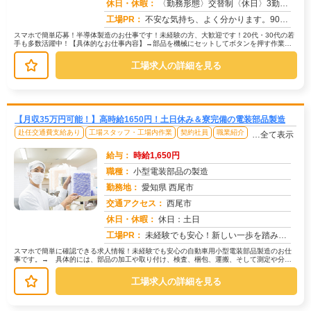
求人番号：51596
休日・休暇：
〈勤務形態〉交替制〈休日〉3勤3休★ＧＷ★夏季休暇★冬季休暇★年末年始
工場PR：
不安な気持ち、よく分かります。90%の方が不安を解消してスタートしています！☆充実のサポート体制で安心！☆→赴任費...
スマホで簡単応募！半導体製造のお仕事です！未経験の方、大歓迎です！20代・30代の若
手も多数活躍中！【具体的なお仕事内容】→部品を機械にセットしてボタンを押す作業、
→製品に部品を組み付ける作業、...
工場求人の詳細を見る
【月収35万円可能！】高時給1650円！土日休み＆寮完備の電装部品製造
赴任交通費支給あり
工場スタッフ・工場内作業
契約社員
職業紹介
…全て表示
給与：
時給1,650円
職種：
小型電装部品の製造
勤務地：
愛知県 西尾市
交通アクセス：
西尾市
求人番号：50551
休日・休暇：
休日：土日
工場PR：
未経験でも安心！新しい一歩を踏み出してみませんか？→学歴・経験・資格は一切不問です！ブランクのある方も大歓迎です。...
スマホで簡単に確認できる求人情報！未経験でも安心の自動車用小型電装部品製造のお仕
事です。→ 具体的には、部品の加工や取り付け、検査、梱包、運搬、そして測定や分解
作業などを行います。→ 一つひとつ...
工場求人の詳細を見る