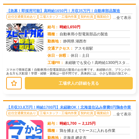
【急募！即採用可能】高時給1650円！月収35万円！自動車部品製造
赴任交通費支給あり
工場スタッフ・工場内作業
契約社員
職業紹介
…全て表示
給与：
時給1,650円
職種：
自動車用小型電装部品の製造
勤務地：
静岡県 湖西市
交通アクセス：
アスモ前駅
求人番号：49274
休日・休暇：
休日：土日
工場PR：
未経験でも安心！高時給1300円スタート！スマホから簡単応募OK！→ 未経験者歓迎！先輩スタッフが丁寧に指導します...
スマホで簡単応募！自動車用小型電装部品の製造のお仕事です。未経験の方、ブランクの
ある方も大歓迎！学歴・経験・資格は一切不問です。具体的には、小さな部品の加工や取
り付け、検査、梱包、運搬、そして測...
工場求人の詳細を見る
【月収33.8万円！時給1700円】未経験OK！北海道住込み寮費0円鶏舎作業
赴任交通費支給あり
工場スタッフ・工場内作業
契約社員
職業紹介
…全て表示
給与：
時給1,700 ～ 2,125円
職種：
鶏を捕まえてケースに入れる作業
勤務地：
北海道 網走市