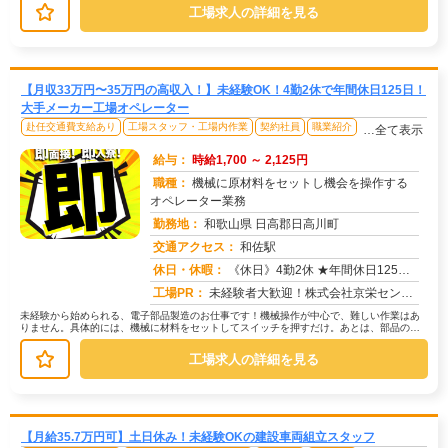
工場求人の詳細を見る
【月収33万円〜35万円の高収入！】未経験OK！4勤2休で年間休日125日！
大手メーカー工場オペレーター
赴任交通費支給あり
工場スタッフ・工場内作業
契約社員
職業紹介
…全て表示
給与：
時給1,700 ～ 2,125円
職種：
機械に原材料をセットし機会を操作する
オペレーター業務
勤務地：
和歌山県 日高郡日高川町
交通アクセス：
和佐駅
求人番号：49508
休日・休暇：
《休日》4勤2休 ★年間休日125日※会社カレンダーによる 【その他長期休暇あり】★ ゴールデンウィーク★夏季休暇...
工場PR：
未経験者大歓迎！株式会社京栄センターで、新しい一歩を踏み出してみませんか？充実の研修制度と、誰でも始められる作業内...
未経験から始められる、電子部品製造のお仕事です！機械操作が中心で、難しい作業はあ
りません。具体的には、機械に材料をセットしてスイッチを押すだけ。あとは、部品の運
搬や梱包、簡単な清掃、PCへのデー...
工場求人の詳細を見る
【月給35.7万円可】土日休み！未経験OKの建設車両組立スタッフ