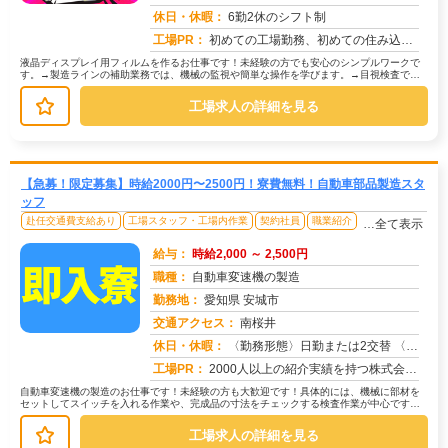
求人番号：51067
休日・休暇：
6勤2休のシフト制
工場PR：
初めての工場勤務、初めての住み込み…不安は尽きないですよね。でも大丈夫！株式会社京栄センターなら、あなたをしっかり...
液晶ディスプレイ用フィルムを作るお仕事です！未経験の方でも安心のシンプルワークで
す。→製造ラインの補助業務では、機械の監視や簡単な操作を学びます。→目視検査で
は、製品に傷や汚れがないか確認します...
工場求人の詳細を見る
【急募！限定募集】時給2000円〜2500円！寮費無料！自動車部品製造スタ
ッフ
赴任交通費支給あり
工場スタッフ・工場内作業
契約社員
職業紹介
…全て表示
給与：
時給2,000 ～ 2,500円
職種：
自動車変速機の製造
勤務地：
愛知県 安城市
交通アクセス：
南桜井
求人番号：50547
休日・休暇：
〈勤務形態〉日勤または2交替 〈休日〉土日 ★ＧＷ ★夏季休暇 ★冬季休暇 ★年末年始
工場PR：
2000人以上の紹介実績を持つ株式会社京栄センターなら、未経験の方も安心してスタートできます！→充実の寮生活で、仕...
自動車変速機の製造のお仕事です！未経験の方も大歓迎です！具体的には、機械に部材を
セットしてスイッチを入れる作業や、完成品の寸法をチェックする検査作業が中心です。
→ 機械加工済みの部品を、手作業や...
工場求人の詳細を見る