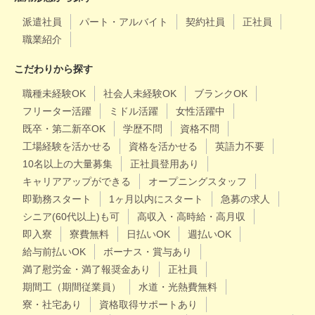
派遣社員
パート・アルバイト
契約社員
正社員
職業紹介
こだわりから探す
職種未経験OK
社会人未経験OK
ブランクOK
フリーター活躍
ミドル活躍
女性活躍中
既卒・第二新卒OK
学歴不問
資格不問
工場経験を活かせる
資格を活かせる
英語力不要
10名以上の大量募集
正社員登用あり
キャリアアップができる
オープニングスタッフ
即勤務スタート
1ヶ月以内にスタート
急募の求人
シニア(60代以上)も可
高収入・高時給・高月収
即入寮
寮費無料
日払いOK
週払いOK
給与前払いOK
ボーナス・賞与あり
満了慰労金・満了報奨金あり
正社員
期間工（期間従業員）
水道・光熱費無料
寮・社宅あり
資格取得サポートあり