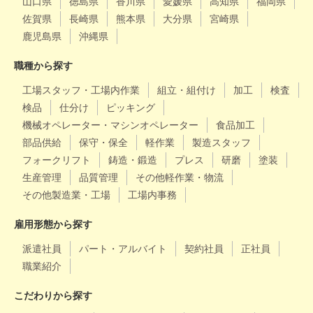
山口県
徳島県
香川県
愛媛県
高知県
福岡県
佐賀県
長崎県
熊本県
大分県
宮崎県
鹿児島県
沖縄県
職種から探す
工場スタッフ・工場内作業
組立・組付け
加工
検査
検品
仕分け
ピッキング
機械オペレーター・マシンオペレーター
食品加工
部品供給
保守・保全
軽作業
製造スタッフ
フォークリフト
鋳造・鍛造
プレス
研磨
塗装
生産管理
品質管理
その他軽作業・物流
その他製造業・工場
工場内事務
雇用形態から探す
派遣社員
パート・アルバイト
契約社員
正社員
職業紹介
こだわりから探す