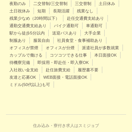
夜勤のみ
二交替制/三交替制
三交替制
土日休み
土日祝休み
短期
長期活躍
残業なし
残業少なめ（20時間以下）
赴任交通費支給あり
通勤交通費支給あり
バイク通勤可
車通勤可
駅から徒歩5分以内
送迎バスあり
大手企業
制服あり
服装自由
社員食堂・食事補助あり
オフィスが禁煙
オフィスが分煙
派遣社員が多数就業
カップルで働ける
コツコツできる仕事
本日面接OK
待機寮完備
即採用・即赴任・即入寮OK
入社祝い金支給
赴任旅費支給
履歴書不要
友達と応募OK
WEB面接・電話面接OK
ミドル(50代以上)も可
住み込み・寮付き求人はスミジョブ