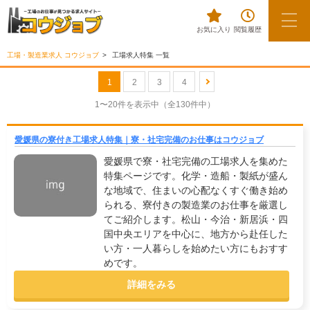
お気に入り
閲覧履歴
工場・製造業求人 コウジョブ
工場求人特集 一覧
1
2
3
4
1〜20件を表示中
（全130件中）
愛媛県の寮付き工場求人特集｜寮・社宅完備のお仕事はコウジョブ
愛媛県で寮・社宅完備の工場求人を集めた
特集ページです。化学・造船・製紙が盛ん
な地域で、住まいの心配なくすぐ働き始め
られる、寮付きの製造業のお仕事を厳選し
てご紹介します。松山・今治・新居浜・四
国中央エリアを中心に、地方から赴任した
い方・一人暮らしを始めたい方にもおすす
めです。
詳細をみる