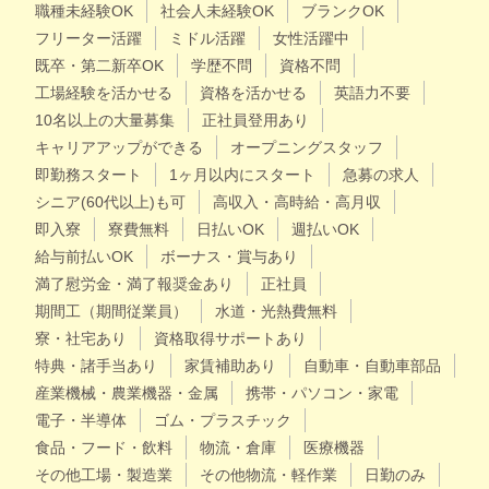
職種未経験OK
社会人未経験OK
ブランクOK
フリーター活躍
ミドル活躍
女性活躍中
既卒・第二新卒OK
学歴不問
資格不問
工場経験を活かせる
資格を活かせる
英語力不要
10名以上の大量募集
正社員登用あり
キャリアアップができる
オープニングスタッフ
即勤務スタート
1ヶ月以内にスタート
急募の求人
シニア(60代以上)も可
高収入・高時給・高月収
即入寮
寮費無料
日払いOK
週払いOK
給与前払いOK
ボーナス・賞与あり
満了慰労金・満了報奨金あり
正社員
期間工（期間従業員）
水道・光熱費無料
寮・社宅あり
資格取得サポートあり
特典・諸手当あり
家賃補助あり
自動車・自動車部品
産業機械・農業機器・金属
携帯・パソコン・家電
電子・半導体
ゴム・プラスチック
食品・フード・飲料
物流・倉庫
医療機器
その他工場・製造業
その他物流・軽作業
日勤のみ