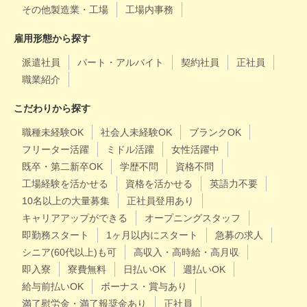
その他製造業・工場
工場内事務
雇用形態から探す
派遣社員
パート・アルバイト
契約社員
正社員
職業紹介
こだわりから探す
職種未経験OK
社会人未経験OK
ブランクOK
フリーター活躍
ミドル活躍
女性活躍中
既卒・第二新卒OK
学歴不問
資格不問
工場経験を活かせる
資格を活かせる
英語力不要
10名以上の大量募集
正社員登用あり
キャリアアップができる
オープニングスタッフ
即勤務スタート
1ヶ月以内にスタート
急募の求人
シニア(60代以上)も可
高収入・高時給・高月収
即入寮
寮費無料
日払いOK
週払いOK
給与前払いOK
ボーナス・賞与あり
満了慰労金・満了報奨金あり
正社員