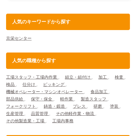
人気のキーワードから探す
京栄センター
人気の職種から探す
工場スタッフ・工場内作業
組立・組付け
加工
検査
検品
仕分け
ピッキング
機械オペレーター・マシンオペレーター
食品加工
部品供給
保守・保全
軽作業
製造スタッフ
フォークリフト
鋳造・鍛造
プレス
研磨
塗装
生産管理
品質管理
その他軽作業・物流
その他製造業・工場
工場内事務