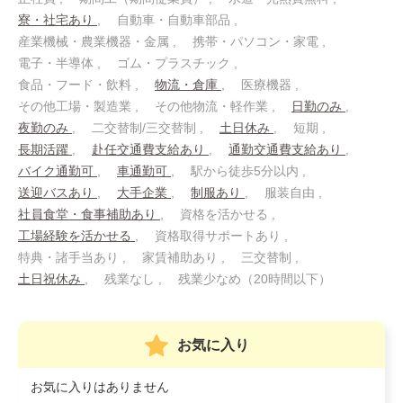
寮・社宅あり
自動車・自動車部品
産業機械・農業機器・金属
携帯・パソコン・家電
電子・半導体
ゴム・プラスチック
食品・フード・飲料
物流・倉庫
医療機器
その他工場・製造業
その他物流・軽作業
日勤のみ
夜勤のみ
二交替制/三交替制
土日休み
短期
長期活躍
赴任交通費支給あり
通勤交通費支給あり
バイク通勤可
車通勤可
駅から徒歩5分以内
送迎バスあり
大手企業
制服あり
服装自由
社員食堂・食事補助あり
資格を活かせる
工場経験を活かせる
資格取得サポートあり
特典・諸手当あり
家賃補助あり
三交替制
土日祝休み
残業なし
残業少なめ（20時間以下）
お気に入り
お気に入りはありません