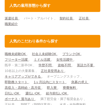
人気の雇用形態から探す
派遣社員
パート・アルバイト
契約社員
正社員
職業紹介
人気のこだわり条件から探す
職種未経験OK
社会人未経験OK
ブランクOK
フリーター活躍
ミドル活躍
女性活躍中
既卒・第二新卒OK
学歴不問
資格不問
英語力不要
10名以上の大量募集
正社員登用あり
キャリアアップができる
オープニングスタッフ
即勤務スタート
1ヶ月以内にスタート
急募の求人
高収入・高時給・高月収
即入寮
寮費無料
日払いOK
週払いOK
給与前払いOK
ボーナス・賞与あり
満了慰労金・満了報奨金あり
正社員
期間工（期間従業員）
水道・光熱費無料