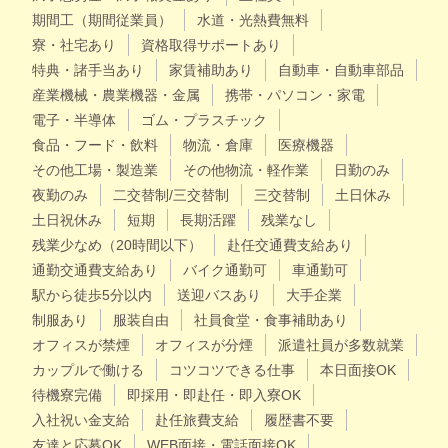
期間工（期間従業員）
水道・光熱費無料
寮・社宅あり
資格取得サポートあり
特典・諸手当あり
家賃補助あり
自動車・自動車部品
産業機械・農業機器・金属
携帯・パソコン・家電
電子・半導体
ゴム・プラスチック
食品・フード・飲料
物流・倉庫
医療機器
その他工場・製造業
その他物流・軽作業
日勤のみ
夜勤のみ
二交替制/三交替制
三交替制
土日休み
土日祝休み
短期
長期活躍
残業なし
残業少なめ（20時間以下）
赴任交通費支給あり
通勤交通費支給あり
バイク通勤可
車通勤可
駅から徒歩5分以内
送迎バスあり
大手企業
制服あり
服装自由
社員食堂・食事補助あり
オフィスが禁煙
オフィスが分煙
派遣社員が多数就業
カップルで働ける
コツコツできる仕事
本日面接OK
待機寮完備
即採用・即赴任・即入寮OK
入社祝い金支給
赴任旅費支給
履歴書不要
友達と応募OK
WEB面接・電話面接OK