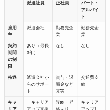
派遣社員
正社員
パート・
アルバイ
ト
雇用
派遣会社
勤務先企
勤務先企
主
業
業
契約
あり
（最長
なし
なし
期間
3年）
の制
限
待遇
派遣会社か
賞与・退
交通費支
らのサポー
職金など
給
ト
充実
キャ
・キャリア
昇給・昇
キャリア
リア
アップ支援
格あり
アップし