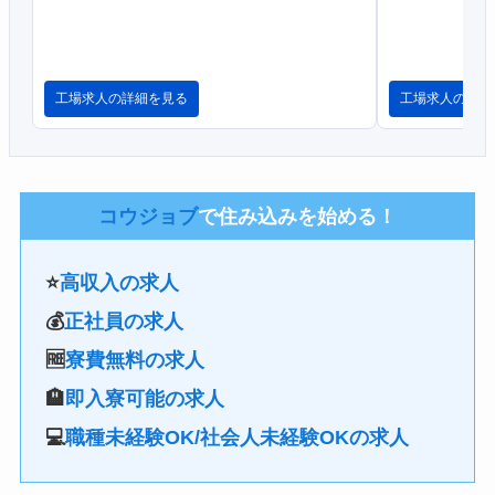
工場求人の詳細を見る
工場求人の詳細
コウジョブ
で住み込みを始める！
⭐
高収入の求人
💰
正社員の求人
🆓
寮費無料の求人
🏨
即入寮可能の求人
💻
職種未経験OK/社会人未経験OKの求人