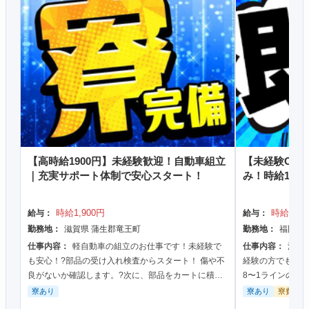
【高時給1900円】未経験歓迎！自動車組立
【未経験OK！
｜充実サポート体制で安心スタート！
み！時給180
時給1,900円
時給1,80
給与：
給与：
勤務地：
滋賀県 蒲生郡竜王町
勤務地：
福岡県
仕事内容：
軽自動車の組立のお仕事です！未経験で
仕事内容：
浴室
も安心！?部品の受け入れ検査からスタート！ 傷や不
経験の方でも安
良がないか確認します。?次に、部品をカートに積み
8〜1ラインの作
込み、 指定の場所へ運びます。?最後は倉庫から必要
搬のいずれかに
寮あり
寮あり
寮費無料
な部品を探...
約7kg程度の...