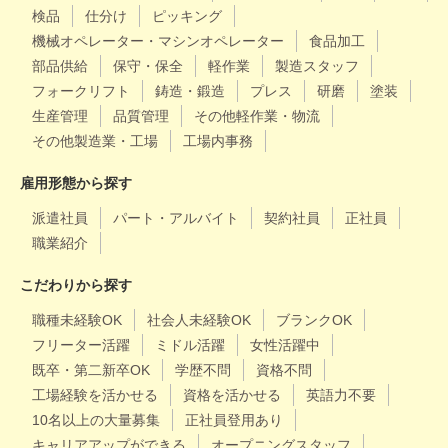
検品
仕分け
ピッキング
機械オペレーター・マシンオペレーター
食品加工
部品供給
保守・保全
軽作業
製造スタッフ
フォークリフト
鋳造・鍛造
プレス
研磨
塗装
生産管理
品質管理
その他軽作業・物流
その他製造業・工場
工場内事務
雇用形態から探す
派遣社員
パート・アルバイト
契約社員
正社員
職業紹介
こだわりから探す
職種未経験OK
社会人未経験OK
ブランクOK
フリーター活躍
ミドル活躍
女性活躍中
既卒・第二新卒OK
学歴不問
資格不問
工場経験を活かせる
資格を活かせる
英語力不要
10名以上の大量募集
正社員登用あり
キャリアアップができる
オープニングスタッフ