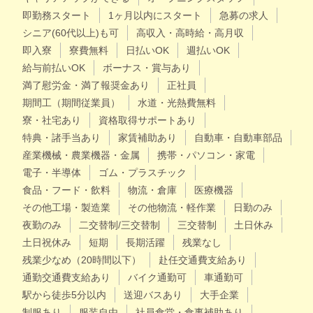
即勤務スタート
1ヶ月以内にスタート
急募の求人
シニア(60代以上)も可
高収入・高時給・高月収
即入寮
寮費無料
日払いOK
週払いOK
給与前払いOK
ボーナス・賞与あり
満了慰労金・満了報奨金あり
正社員
期間工（期間従業員）
水道・光熱費無料
寮・社宅あり
資格取得サポートあり
特典・諸手当あり
家賃補助あり
自動車・自動車部品
産業機械・農業機器・金属
携帯・パソコン・家電
電子・半導体
ゴム・プラスチック
食品・フード・飲料
物流・倉庫
医療機器
その他工場・製造業
その他物流・軽作業
日勤のみ
夜勤のみ
二交替制/三交替制
三交替制
土日休み
土日祝休み
短期
長期活躍
残業なし
残業少なめ（20時間以下）
赴任交通費支給あり
通勤交通費支給あり
バイク通勤可
車通勤可
駅から徒歩5分以内
送迎バスあり
大手企業
制服あり
服装自由
社員食堂・食事補助あり