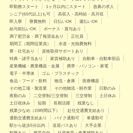
即勤務スタート
1ヶ月以内にスタート
急募の求人
シニア(60代以上)も可
高収入・高時給・高月収
即入寮
寮費無料
日払いOK
週払いOK
給与前払いOK
ボーナス・賞与あり
満了慰労金・満了報奨金あり
正社員
期間工（期間従業員）
水道・光熱費無料
寮・社宅あり
資格取得サポートあり
特典・諸手当あり
家賃補助あり
自動車・自動車部品
産業機械・農業機器・金属
携帯・パソコン・家電
電子・半導体
ゴム・プラスチック
食品・フード・飲料
物流・倉庫
医療機器
その他工場・製造業
その他物流・軽作業
日勤のみ
夜勤のみ
二交替制/三交替制
三交替制
土日休み
土日祝休み
短期
長期活躍
残業なし
残業少なめ（20時間以下）
赴任交通費支給あり
通勤交通費支給あり
バイク通勤可
車通勤可
駅から徒歩5分以内
送迎バスあり
大手企業
制服あり
服装自由
社員食堂・食事補助あり