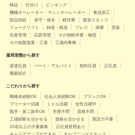
検品
仕分け
ピッキング
機械オペレーター・マシンオペレーター
食品加工
部品供給
保守・保全
軽作業
製造スタッフ
フォークリフト
鋳造・鍛造
プレス
研磨
塗装
生産管理
品質管理
その他軽作業・物流
その他製造業・工場
工場内事務
雇用形態から探す
派遣社員
パート・アルバイト
契約社員
正社員
職業紹介
こだわりから探す
職種未経験OK
社会人未経験OK
ブランクOK
フリーター活躍
ミドル活躍
女性活躍中
既卒・第二新卒OK
学歴不問
資格不問
工場経験を活かせる
資格を活かせる
英語力不要
10名以上の大量募集
正社員登用あり
キャリアアップができる
オープニングスタッフ