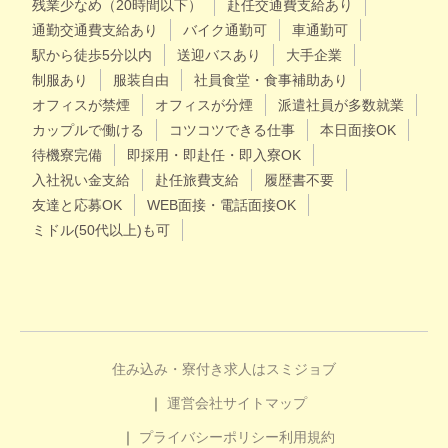
残業少なめ（20時間以下）
赴任交通費支給あり
通勤交通費支給あり
バイク通勤可
車通勤可
駅から徒歩5分以内
送迎バスあり
大手企業
制服あり
服装自由
社員食堂・食事補助あり
オフィスが禁煙
オフィスが分煙
派遣社員が多数就業
カップルで働ける
コツコツできる仕事
本日面接OK
待機寮完備
即採用・即赴任・即入寮OK
入社祝い金支給
赴任旅費支給
履歴書不要
友達と応募OK
WEB面接・電話面接OK
ミドル(50代以上)も可
住み込み・寮付き求人はスミジョブ
運営会社
サイトマップ
プライバシーポリシー
利用規約