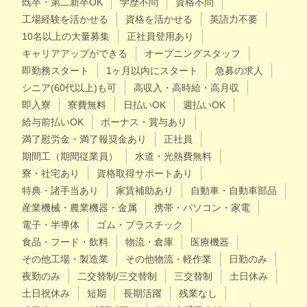
既卒・第二新卒OK
学歴不問
資格不問
工場経験を活かせる
資格を活かせる
英語力不要
10名以上の大量募集
正社員登用あり
キャリアアップができる
オープニングスタッフ
即勤務スタート
1ヶ月以内にスタート
急募の求人
シニア(60代以上)も可
高収入・高時給・高月収
即入寮
寮費無料
日払いOK
週払いOK
給与前払いOK
ボーナス・賞与あり
満了慰労金・満了報奨金あり
正社員
期間工（期間従業員）
水道・光熱費無料
寮・社宅あり
資格取得サポートあり
特典・諸手当あり
家賃補助あり
自動車・自動車部品
産業機械・農業機器・金属
携帯・パソコン・家電
電子・半導体
ゴム・プラスチック
食品・フード・飲料
物流・倉庫
医療機器
その他工場・製造業
その他物流・軽作業
日勤のみ
夜勤のみ
二交替制/三交替制
三交替制
土日休み
土日祝休み
短期
長期活躍
残業なし