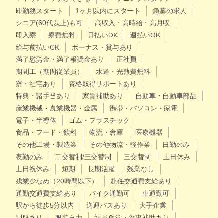
即勤務スタート
1ヶ月以内にスタート
急募の求人
シニア(60代以上)も可
高収入・高時給・高月収
即入寮
寮費無料
日払いOK
週払いOK
給与前払いOK
ボーナス・賞与あり
満了慰労金・満了報奨金あり
正社員
期間工（期間従業員）
水道・光熱費無料
寮・社宅あり
資格取得サポートあり
特典・諸手当あり
家賃補助あり
自動車・自動車部品
産業機械・農業機器・金属
携帯・パソコン・家電
電子・半導体
ゴム・プラスチック
食品・フード・飲料
物流・倉庫
医療機器
その他工場・製造業
その他物流・軽作業
日勤のみ
夜勤のみ
二交替制/三交替制
三交替制
土日休み
土日祝休み
短期
長期活躍
残業なし
残業少なめ（20時間以下）
赴任交通費支給あり
通勤交通費支給あり
バイク通勤可
車通勤可
駅から徒歩5分以内
送迎バスあり
大手企業
制服あり
服装自由
社員食堂・食事補助あり