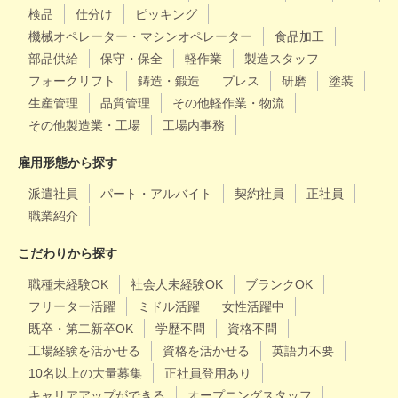
検品
仕分け
ピッキング
機械オペレーター・マシンオペレーター
食品加工
部品供給
保守・保全
軽作業
製造スタッフ
フォークリフト
鋳造・鍛造
プレス
研磨
塗装
生産管理
品質管理
その他軽作業・物流
その他製造業・工場
工場内事務
雇用形態から探す
派遣社員
パート・アルバイト
契約社員
正社員
職業紹介
こだわりから探す
職種未経験OK
社会人未経験OK
ブランクOK
フリーター活躍
ミドル活躍
女性活躍中
既卒・第二新卒OK
学歴不問
資格不問
工場経験を活かせる
資格を活かせる
英語力不要
10名以上の大量募集
正社員登用あり
キャリアアップができる
オープニングスタッフ