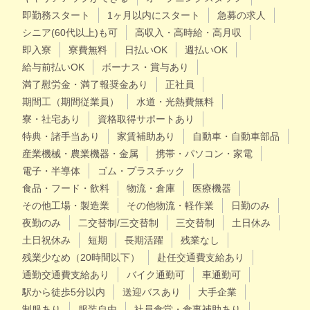
即勤務スタート
1ヶ月以内にスタート
急募の求人
シニア(60代以上)も可
高収入・高時給・高月収
即入寮
寮費無料
日払いOK
週払いOK
給与前払いOK
ボーナス・賞与あり
満了慰労金・満了報奨金あり
正社員
期間工（期間従業員）
水道・光熱費無料
寮・社宅あり
資格取得サポートあり
特典・諸手当あり
家賃補助あり
自動車・自動車部品
産業機械・農業機器・金属
携帯・パソコン・家電
電子・半導体
ゴム・プラスチック
食品・フード・飲料
物流・倉庫
医療機器
その他工場・製造業
その他物流・軽作業
日勤のみ
夜勤のみ
二交替制/三交替制
三交替制
土日休み
土日祝休み
短期
長期活躍
残業なし
残業少なめ（20時間以下）
赴任交通費支給あり
通勤交通費支給あり
バイク通勤可
車通勤可
駅から徒歩5分以内
送迎バスあり
大手企業
制服あり
服装自由
社員食堂・食事補助あり