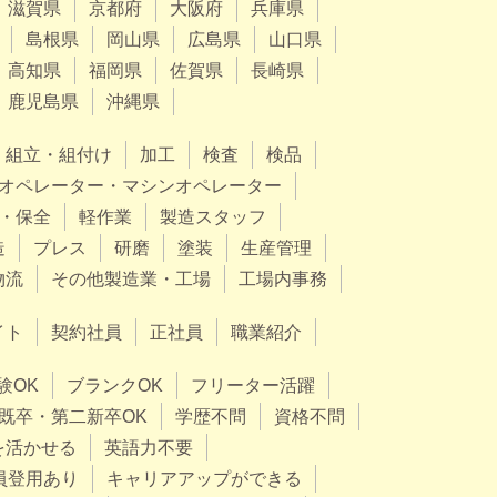
滋賀県
京都府
大阪府
兵庫県
島根県
岡山県
広島県
山口県
高知県
福岡県
佐賀県
長崎県
鹿児島県
沖縄県
組立・組付け
加工
検査
検品
オペレーター・マシンオペレーター
・保全
軽作業
製造スタッフ
造
プレス
研磨
塗装
生産管理
物流
その他製造業・工場
工場内事務
イト
契約社員
正社員
職業紹介
験OK
ブランクOK
フリーター活躍
既卒・第二新卒OK
学歴不問
資格不問
を活かせる
英語力不要
員登用あり
キャリアアップができる