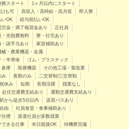
勤務スタート
1ヶ月以内にスタート
上)も可
高収入・高時給・高月収
即入寮
払いOK
給与前払いOK
慰労金・満了報奨金あり
正社員
道・光熱費無料
寮・社宅あり
典・諸手当あり
家賃補助あり
機械・農業機器・金属
子・半導体
ゴム・プラスチック
・倉庫
医療機器
その他工場・製造業
のみ
夜勤のみ
二交替制/三交替制
祝休み
短期
長期活躍
残業なし
赴任交通費支給あり
通勤交通費支給あり
駅から徒歩5分以内
送迎バスあり
自由
社員食堂・食事補助あり
が分煙
派遣社員が多数就業
ツできる仕事
本日面接OK
待機寮完備