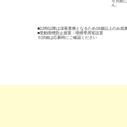
※月給
ん。