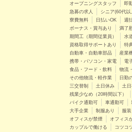
オープニングスタッフ
即
急募の求人
シニア(60代以
寮費無料
日払いOK
週
ボーナス・賞与あり
満了
期間工（期間従業員）
水
資格取得サポートあり
特
自動車・自動車部品
産業
携帯・パソコン・家電
電
食品・フード・飲料
物流
その他物流・軽作業
日勤
三交替制
土日休み
土日
残業少なめ（20時間以下）
バイク通勤可
車通勤可
大手企業
制服あり
服装
オフィスが禁煙
オフィス
カップルで働ける
コツコ