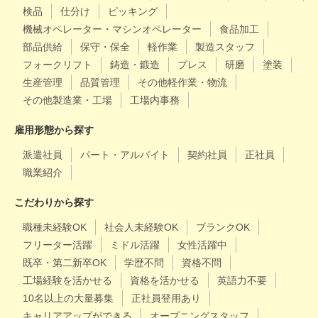
検品
仕分け
ピッキング
機械オペレーター・マシンオペレーター
食品加工
部品供給
保守・保全
軽作業
製造スタッフ
フォークリフト
鋳造・鍛造
プレス
研磨
塗装
生産管理
品質管理
その他軽作業・物流
その他製造業・工場
工場内事務
雇用形態から探す
派遣社員
パート・アルバイト
契約社員
正社員
職業紹介
こだわりから探す
職種未経験OK
社会人未経験OK
ブランクOK
フリーター活躍
ミドル活躍
女性活躍中
既卒・第二新卒OK
学歴不問
資格不問
工場経験を活かせる
資格を活かせる
英語力不要
10名以上の大量募集
正社員登用あり
キャリアアップができる
オープニングスタッフ