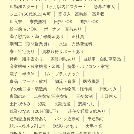
即勤務スタート
1ヶ月以内にスタート
急募の求人
シニア(60代以上)も可
高収入・高時給・高月収
即入寮
寮費無料
日払いOK
週払いOK
給与前払いOK
ボーナス・賞与あり
満了慰労金・満了報奨金あり
正社員
期間工（期間従業員）
水道・光熱費無料
寮・社宅あり
資格取得サポートあり
特典・諸手当あり
家賃補助あり
自動車・自動車部品
産業機械・農業機器・金属
携帯・パソコン・家電
電子・半導体
ゴム・プラスチック
食品・フード・飲料
物流・倉庫
医療機器
その他工場・製造業
その他物流・軽作業
日勤のみ
夜勤のみ
二交替制/三交替制
三交替制
土日休み
土日祝休み
短期
長期活躍
残業なし
残業少なめ（20時間以下）
赴任交通費支給あり
通勤交通費支給あり
バイク通勤可
車通勤可
駅から徒歩5分以内
送迎バスあり
大手企業
制服あり
服装自由
社員食堂・食事補助あり