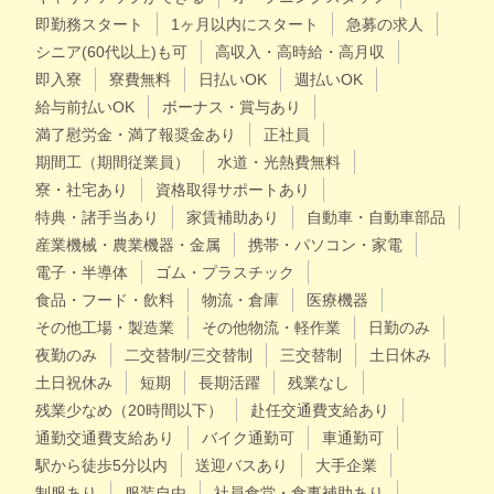
即勤務スタート
1ヶ月以内にスタート
急募の求人
シニア(60代以上)も可
高収入・高時給・高月収
即入寮
寮費無料
日払いOK
週払いOK
給与前払いOK
ボーナス・賞与あり
満了慰労金・満了報奨金あり
正社員
期間工（期間従業員）
水道・光熱費無料
寮・社宅あり
資格取得サポートあり
特典・諸手当あり
家賃補助あり
自動車・自動車部品
産業機械・農業機器・金属
携帯・パソコン・家電
電子・半導体
ゴム・プラスチック
食品・フード・飲料
物流・倉庫
医療機器
その他工場・製造業
その他物流・軽作業
日勤のみ
夜勤のみ
二交替制/三交替制
三交替制
土日休み
土日祝休み
短期
長期活躍
残業なし
残業少なめ（20時間以下）
赴任交通費支給あり
通勤交通費支給あり
バイク通勤可
車通勤可
駅から徒歩5分以内
送迎バスあり
大手企業
制服あり
服装自由
社員食堂・食事補助あり