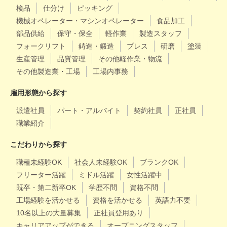
検品
仕分け
ピッキング
機械オペレーター・マシンオペレーター
食品加工
部品供給
保守・保全
軽作業
製造スタッフ
フォークリフト
鋳造・鍛造
プレス
研磨
塗装
生産管理
品質管理
その他軽作業・物流
その他製造業・工場
工場内事務
雇用形態から探す
派遣社員
パート・アルバイト
契約社員
正社員
職業紹介
こだわりから探す
職種未経験OK
社会人未経験OK
ブランクOK
フリーター活躍
ミドル活躍
女性活躍中
既卒・第二新卒OK
学歴不問
資格不問
工場経験を活かせる
資格を活かせる
英語力不要
10名以上の大量募集
正社員登用あり
キャリアアップができる
オープニングスタッフ