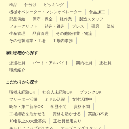
検品
仕分け
ピッキング
機械オペレーター・マシンオペレーター
食品加工
部品供給
保守・保全
軽作業
製造スタッフ
フォークリフト
鋳造・鍛造
プレス
研磨
塗装
生産管理
品質管理
その他軽作業・物流
その他製造業・工場
工場内事務
雇用形態から探す
派遣社員
パート・アルバイト
契約社員
正社員
職業紹介
こだわりから探す
職種未経験OK
社会人未経験OK
ブランクOK
フリーター活躍
ミドル活躍
女性活躍中
既卒・第二新卒OK
学歴不問
資格不問
工場経験を活かせる
資格を活かせる
英語力不要
10名以上の大量募集
正社員登用あり
キャリアアップができる
オープニングスタッフ