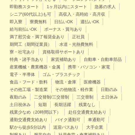
即勤務スタート
1ヶ月以内にスタート
急募の求人
シニア(60代以上)も可
高収入・高時給・高月収
即入寮
寮費無料
日払いOK
週払いOK
給与前払いOK
ボーナス・賞与あり
満了慰労金・満了報奨金あり
正社員
期間工（期間従業員）
水道・光熱費無料
寮・社宅あり
資格取得サポートあり
特典・諸手当あり
家賃補助あり
自動車・自動車部品
産業機械・農業機器・金属
携帯・パソコン・家電
電子・半導体
ゴム・プラスチック
食品・フード・飲料
物流・倉庫
医療機器
その他工場・製造業
その他物流・軽作業
日勤のみ
夜勤のみ
二交替制/三交替制
三交替制
土日休み
土日祝休み
短期
長期活躍
残業なし
残業少なめ（20時間以下）
赴任交通費支給あり
通勤交通費支給あり
バイク通勤可
車通勤可
駅から徒歩5分以内
送迎バスあり
大手企業
制服あり
服装自由
社員食堂・食事補助あり