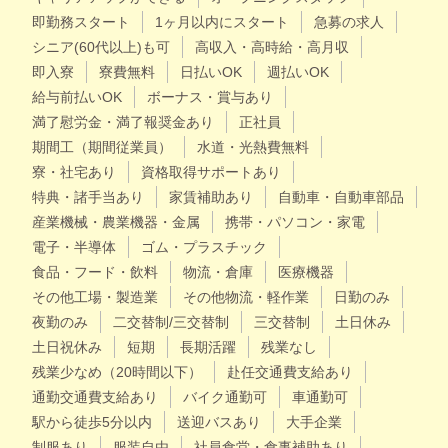
即勤務スタート
1ヶ月以内にスタート
急募の求人
シニア(60代以上)も可
高収入・高時給・高月収
即入寮
寮費無料
日払いOK
週払いOK
給与前払いOK
ボーナス・賞与あり
満了慰労金・満了報奨金あり
正社員
期間工（期間従業員）
水道・光熱費無料
寮・社宅あり
資格取得サポートあり
特典・諸手当あり
家賃補助あり
自動車・自動車部品
産業機械・農業機器・金属
携帯・パソコン・家電
電子・半導体
ゴム・プラスチック
食品・フード・飲料
物流・倉庫
医療機器
その他工場・製造業
その他物流・軽作業
日勤のみ
夜勤のみ
二交替制/三交替制
三交替制
土日休み
土日祝休み
短期
長期活躍
残業なし
残業少なめ（20時間以下）
赴任交通費支給あり
通勤交通費支給あり
バイク通勤可
車通勤可
駅から徒歩5分以内
送迎バスあり
大手企業
制服あり
服装自由
社員食堂・食事補助あり