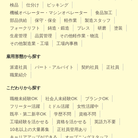
検品
仕分け
ピッキング
機械オペレーター・マシンオペレーター
食品加工
部品供給
保守・保全
軽作業
製造スタッフ
フォークリフト
鋳造・鍛造
プレス
研磨
塗装
生産管理
品質管理
その他軽作業・物流
その他製造業・工場
工場内事務
雇用形態から探す
派遣社員
パート・アルバイト
契約社員
正社員
職業紹介
こだわりから探す
職種未経験OK
社会人未経験OK
ブランクOK
フリーター活躍
ミドル活躍
女性活躍中
既卒・第二新卒OK
学歴不問
資格不問
工場経験を活かせる
資格を活かせる
英語力不要
10名以上の大量募集
正社員登用あり
キャリアアップができる
オープニングスタッフ