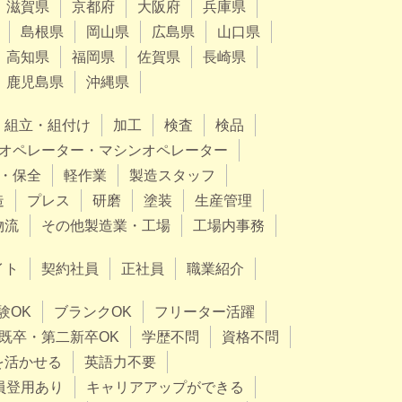
滋賀県
京都府
大阪府
兵庫県
島根県
岡山県
広島県
山口県
高知県
福岡県
佐賀県
長崎県
鹿児島県
沖縄県
組立・組付け
加工
検査
検品
オペレーター・マシンオペレーター
・保全
軽作業
製造スタッフ
造
プレス
研磨
塗装
生産管理
物流
その他製造業・工場
工場内事務
イト
契約社員
正社員
職業紹介
験OK
ブランクOK
フリーター活躍
既卒・第二新卒OK
学歴不問
資格不問
を活かせる
英語力不要
員登用あり
キャリアアップができる