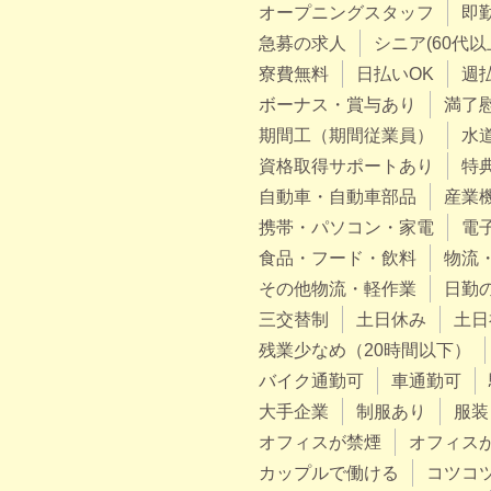
オープニングスタッフ
即
急募の求人
シニア(60代以
寮費無料
日払いOK
週
ボーナス・賞与あり
満了
期間工（期間従業員）
水
資格取得サポートあり
特
自動車・自動車部品
産業
携帯・パソコン・家電
電
食品・フード・飲料
物流
その他物流・軽作業
日勤
三交替制
土日休み
土日
残業少なめ（20時間以下）
バイク通勤可
車通勤可
大手企業
制服あり
服装
オフィスが禁煙
オフィス
カップルで働ける
コツコ