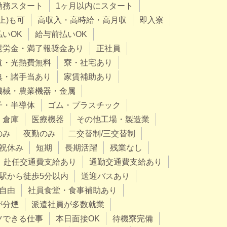
勤務スタート
1ヶ月以内にスタート
上)も可
高収入・高時給・高月収
即入寮
払いOK
給与前払いOK
慰労金・満了報奨金あり
正社員
道・光熱費無料
寮・社宅あり
典・諸手当あり
家賃補助あり
機械・農業機器・金属
子・半導体
ゴム・プラスチック
・倉庫
医療機器
その他工場・製造業
のみ
夜勤のみ
二交替制/三交替制
祝休み
短期
長期活躍
残業なし
赴任交通費支給あり
通勤交通費支給あり
駅から徒歩5分以内
送迎バスあり
自由
社員食堂・食事補助あり
が分煙
派遣社員が多数就業
ツできる仕事
本日面接OK
待機寮完備