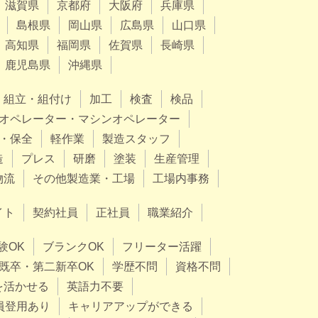
滋賀県
京都府
大阪府
兵庫県
島根県
岡山県
広島県
山口県
高知県
福岡県
佐賀県
長崎県
鹿児島県
沖縄県
組立・組付け
加工
検査
検品
オペレーター・マシンオペレーター
・保全
軽作業
製造スタッフ
造
プレス
研磨
塗装
生産管理
物流
その他製造業・工場
工場内事務
イト
契約社員
正社員
職業紹介
験OK
ブランクOK
フリーター活躍
既卒・第二新卒OK
学歴不問
資格不問
を活かせる
英語力不要
員登用あり
キャリアアップができる