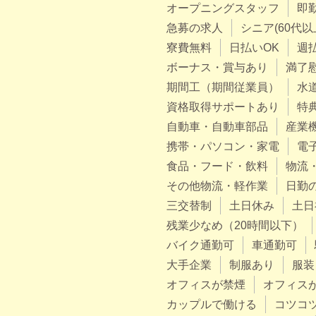
オープニングスタッフ
即
急募の求人
シニア(60代以
寮費無料
日払いOK
週
ボーナス・賞与あり
満了
期間工（期間従業員）
水
資格取得サポートあり
特
自動車・自動車部品
産業
携帯・パソコン・家電
電
食品・フード・飲料
物流
その他物流・軽作業
日勤
三交替制
土日休み
土日
残業少なめ（20時間以下）
バイク通勤可
車通勤可
大手企業
制服あり
服装
オフィスが禁煙
オフィス
カップルで働ける
コツコ