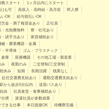
勤務スタート
1ヶ月以内にスタート
上)も可
高収入・高時給・高月収
即入寮
払いOK
給与前払いOK
慰労金・満了報奨金あり
正社員
道・光熱費無料
寮・社宅あり
典・諸手当あり
家賃補助あり
機械・農業機器・金属
子・半導体
ゴム・プラスチック
・倉庫
医療機器
その他工場・製造業
のみ
夜勤のみ
二交替制/三交替制
祝休み
短期
長期活躍
残業なし
赴任交通費支給あり
通勤交通費支給あり
駅から徒歩5分以内
送迎バスあり
自由
社員食堂・食事補助あり
が分煙
派遣社員が多数就業
ツできる仕事
本日面接OK
待機寮完備