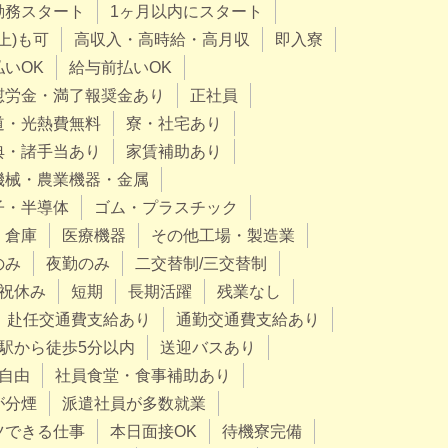
勤務スタート
1ヶ月以内にスタート
上)も可
高収入・高時給・高月収
即入寮
払いOK
給与前払いOK
慰労金・満了報奨金あり
正社員
道・光熱費無料
寮・社宅あり
典・諸手当あり
家賃補助あり
機械・農業機器・金属
子・半導体
ゴム・プラスチック
・倉庫
医療機器
その他工場・製造業
のみ
夜勤のみ
二交替制/三交替制
祝休み
短期
長期活躍
残業なし
赴任交通費支給あり
通勤交通費支給あり
駅から徒歩5分以内
送迎バスあり
自由
社員食堂・食事補助あり
が分煙
派遣社員が多数就業
ツできる仕事
本日面接OK
待機寮完備