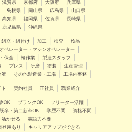
滋賀県
京都府
大阪府
兵庫県
島根県
岡山県
広島県
山口県
高知県
福岡県
佐賀県
長崎県
鹿児島県
沖縄県
組立・組付け
加工
検査
検品
オペレーター・マシンオペレーター
・保全
軽作業
製造スタッフ
造
プレス
研磨
塗装
生産管理
物流
その他製造業・工場
工場内事務
イト
契約社員
正社員
職業紹介
験OK
ブランクOK
フリーター活躍
既卒・第二新卒OK
学歴不問
資格不問
を活かせる
英語力不要
員登用あり
キャリアアップができる