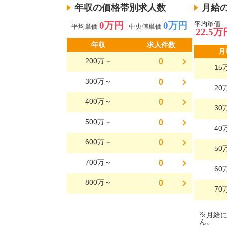
年収の価格帯別求人数
月給
0万円
0万円
平均単価
平均単価
中央値単価
22.5万
年収
求人件数
月
200万～
0
15
300万～
0
20
400万～
0
30
500万～
0
40
600万～
0
50
700万～
0
60
800万～
0
70
※月給
ん。