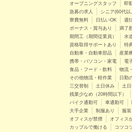
オープニングスタッフ
即
急募の求人
シニア(60代以
寮費無料
日払いOK
週
ボーナス・賞与あり
満了
期間工（期間従業員）
水
資格取得サポートあり
特
自動車・自動車部品
産業
携帯・パソコン・家電
電
食品・フード・飲料
物流
その他物流・軽作業
日勤
三交替制
土日休み
土日
残業少なめ（20時間以下）
バイク通勤可
車通勤可
大手企業
制服あり
服装
オフィスが禁煙
オフィス
カップルで働ける
コツコ