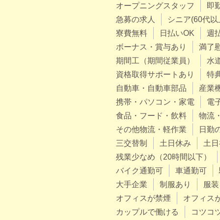
オープニングスタッフ
即
急募の求人
シニア(60代以
寮費無料
日払いOK
週
ボーナス・賞与あり
満了
期間工（期間従業員）
水
資格取得サポートあり
特
自動車・自動車部品
産業
携帯・パソコン・家電
電
食品・フード・飲料
物流
その他物流・軽作業
日勤
三交替制
土日休み
土日
残業少なめ（20時間以下）
バイク通勤可
車通勤可
大手企業
制服あり
服装
オフィスが禁煙
オフィス
カップルで働ける
コツコ