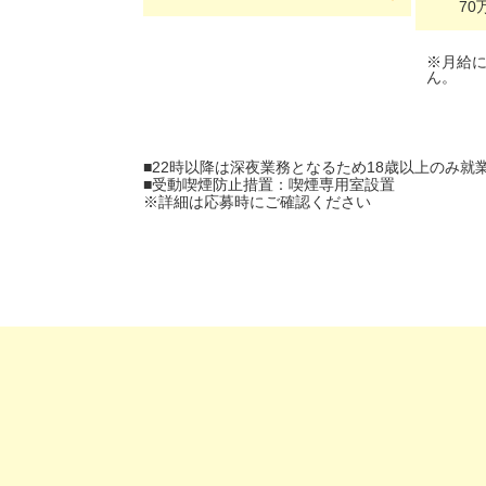
70
※月給
ん。