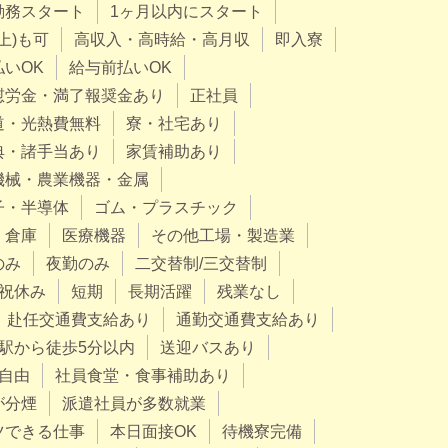
勤務スタート
1ヶ月以内にスタート
上)も可
高収入・高時給・高月収
即入寮
払いOK
給与前払いOK
慰労金・満了報奨金あり
正社員
道・光熱費無料
寮・社宅あり
典・諸手当あり
家賃補助あり
機械・農業機器・金属
子・半導体
ゴム・プラスチック
・倉庫
医療機器
その他工場・製造業
のみ
夜勤のみ
二交替制/三交替制
祝休み
短期
長期活躍
残業なし
赴任交通費支給あり
通勤交通費支給あり
駅から徒歩5分以内
送迎バスあり
自由
社員食堂・食事補助あり
が分煙
派遣社員が多数就業
ツできる仕事
本日面接OK
待機寮完備