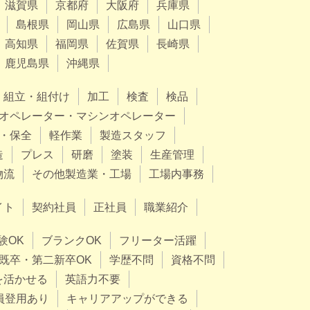
滋賀県
京都府
大阪府
兵庫県
島根県
岡山県
広島県
山口県
高知県
福岡県
佐賀県
長崎県
鹿児島県
沖縄県
組立・組付け
加工
検査
検品
オペレーター・マシンオペレーター
・保全
軽作業
製造スタッフ
造
プレス
研磨
塗装
生産管理
物流
その他製造業・工場
工場内事務
イト
契約社員
正社員
職業紹介
験OK
ブランクOK
フリーター活躍
既卒・第二新卒OK
学歴不問
資格不問
を活かせる
英語力不要
員登用あり
キャリアアップができる