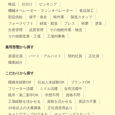
検品
仕分け
ピッキング
機械オペレーター・マシンオペレーター
食品加工
部品供給
保守・保全
軽作業
製造スタッフ
フォークリフト
鋳造・鍛造
プレス
研磨
塗装
生産管理
品質管理
その他軽作業・物流
その他製造業・工場
工場内事務
雇用形態から探す
派遣社員
パート・アルバイト
契約社員
正社員
職業紹介
こだわりから探す
職種未経験OK
社会人未経験OK
ブランクOK
フリーター活躍
ミドル活躍
女性活躍中
既卒・第二新卒OK
学歴不問
資格不問
工場経験を活かせる
資格を活かせる
英語力不要
10名以上の大量募集
正社員登用あり
キャリアアップができる
オープニングスタッフ