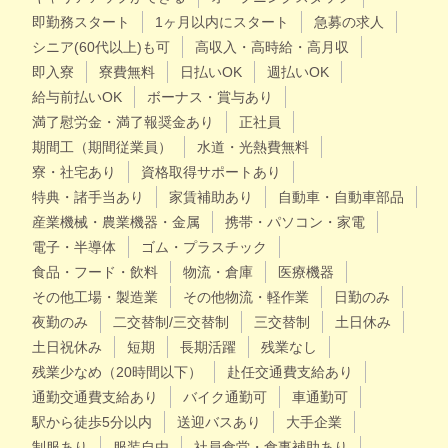
即勤務スタート
1ヶ月以内にスタート
急募の求人
シニア(60代以上)も可
高収入・高時給・高月収
即入寮
寮費無料
日払いOK
週払いOK
給与前払いOK
ボーナス・賞与あり
満了慰労金・満了報奨金あり
正社員
期間工（期間従業員）
水道・光熱費無料
寮・社宅あり
資格取得サポートあり
特典・諸手当あり
家賃補助あり
自動車・自動車部品
産業機械・農業機器・金属
携帯・パソコン・家電
電子・半導体
ゴム・プラスチック
食品・フード・飲料
物流・倉庫
医療機器
その他工場・製造業
その他物流・軽作業
日勤のみ
夜勤のみ
二交替制/三交替制
三交替制
土日休み
土日祝休み
短期
長期活躍
残業なし
残業少なめ（20時間以下）
赴任交通費支給あり
通勤交通費支給あり
バイク通勤可
車通勤可
駅から徒歩5分以内
送迎バスあり
大手企業
制服あり
服装自由
社員食堂・食事補助あり