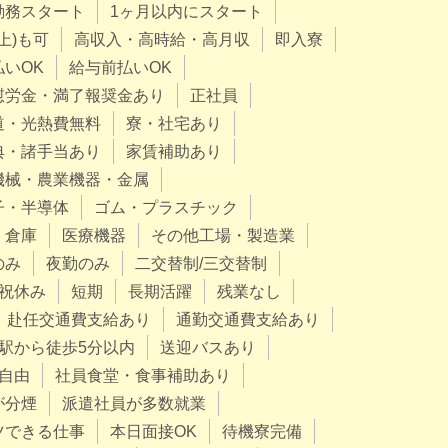
勤務スタート
1ヶ月以内にスタート
上)も可
高収入・高時給・高月収
即入寮
払いOK
給与前払いOK
慰労金・満了報奨金あり
正社員
道・光熱費無料
寮・社宅あり
典・諸手当あり
家賃補助あり
機械・農業機器・金属
子・半導体
ゴム・プラスチック
・倉庫
医療機器
その他工場・製造業
のみ
夜勤のみ
二交替制/三交替制
祝休み
短期
長期活躍
残業なし
赴任交通費支給あり
通勤交通費支給あり
駅から徒歩5分以内
送迎バスあり
自由
社員食堂・食事補助あり
が分煙
派遣社員が多数就業
ツできる仕事
本日面接OK
待機寮完備