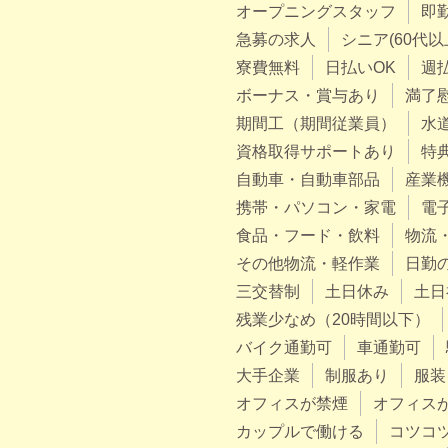
オープニングスタッフ
即
急募の求人
シニア(60代以
寮費無料
日払いOK
週
ボーナス・賞与あり
満了
期間工（期間従業員）
水
資格取得サポートあり
特
自動車・自動車部品
産業
携帯・パソコン・家電
電
食品・フード・飲料
物流
その他物流・軽作業
日勤
三交替制
土日休み
土日
残業少なめ（20時間以下）
バイク通勤可
車通勤可
大手企業
制服あり
服装
オフィスが禁煙
オフィス
カップルで働ける
コツコ