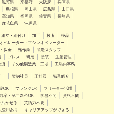
滋賀県
京都府
大阪府
兵庫県
島根県
岡山県
広島県
山口県
高知県
福岡県
佐賀県
長崎県
鹿児島県
沖縄県
組立・組付け
加工
検査
検品
オペレーター・マシンオペレーター
・保全
軽作業
製造スタッフ
造
プレス
研磨
塗装
生産管理
物流
その他製造業・工場
工場内事務
イト
契約社員
正社員
職業紹介
験OK
ブランクOK
フリーター活躍
既卒・第二新卒OK
学歴不問
資格不問
を活かせる
英語力不要
員登用あり
キャリアアップができる