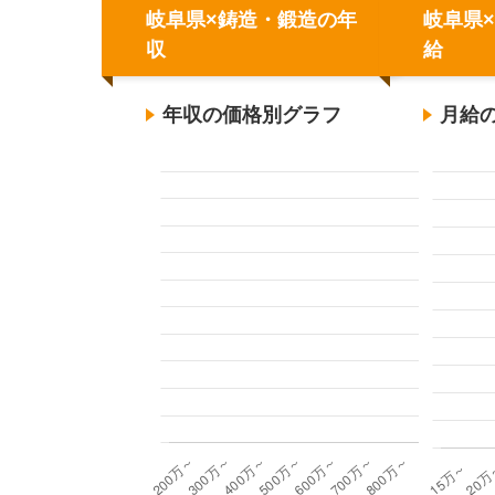
岐阜県×鋳造・鍛造の年
岐阜県
収
給
年収の価格別グラフ
月給