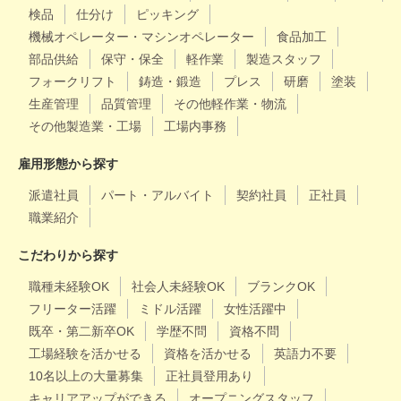
検品
仕分け
ピッキング
機械オペレーター・マシンオペレーター
食品加工
部品供給
保守・保全
軽作業
製造スタッフ
フォークリフト
鋳造・鍛造
プレス
研磨
塗装
生産管理
品質管理
その他軽作業・物流
その他製造業・工場
工場内事務
雇用形態から探す
派遣社員
パート・アルバイト
契約社員
正社員
職業紹介
こだわりから探す
職種未経験OK
社会人未経験OK
ブランクOK
フリーター活躍
ミドル活躍
女性活躍中
既卒・第二新卒OK
学歴不問
資格不問
工場経験を活かせる
資格を活かせる
英語力不要
10名以上の大量募集
正社員登用あり
キャリアアップができる
オープニングスタッフ