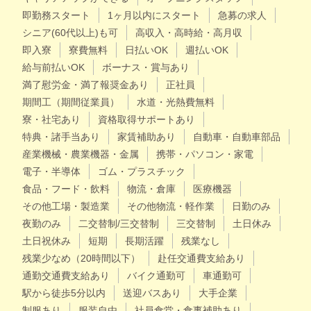
即勤務スタート
1ヶ月以内にスタート
急募の求人
シニア(60代以上)も可
高収入・高時給・高月収
即入寮
寮費無料
日払いOK
週払いOK
給与前払いOK
ボーナス・賞与あり
満了慰労金・満了報奨金あり
正社員
期間工（期間従業員）
水道・光熱費無料
寮・社宅あり
資格取得サポートあり
特典・諸手当あり
家賃補助あり
自動車・自動車部品
産業機械・農業機器・金属
携帯・パソコン・家電
電子・半導体
ゴム・プラスチック
食品・フード・飲料
物流・倉庫
医療機器
その他工場・製造業
その他物流・軽作業
日勤のみ
夜勤のみ
二交替制/三交替制
三交替制
土日休み
土日祝休み
短期
長期活躍
残業なし
残業少なめ（20時間以下）
赴任交通費支給あり
通勤交通費支給あり
バイク通勤可
車通勤可
駅から徒歩5分以内
送迎バスあり
大手企業
制服あり
服装自由
社員食堂・食事補助あり