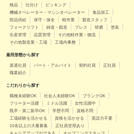
検品
仕分け
ピッキング
機械オペレーター・マシンオペレーター
食品加工
部品供給
保守・保全
軽作業
製造スタッフ
フォークリフト
鋳造・鍛造
プレス
研磨
塗装
生産管理
品質管理
その他軽作業・物流
その他製造業・工場
工場内事務
雇用形態から探す
派遣社員
パート・アルバイト
契約社員
正社員
職業紹介
こだわりから探す
職種未経験OK
社会人未経験OK
ブランクOK
フリーター活躍
ミドル活躍
女性活躍中
既卒・第二新卒OK
学歴不問
資格不問
工場経験を活かせる
資格を活かせる
英語力不要
10名以上の大量募集
正社員登用あり
キャリアアップができる
オープニングスタッフ