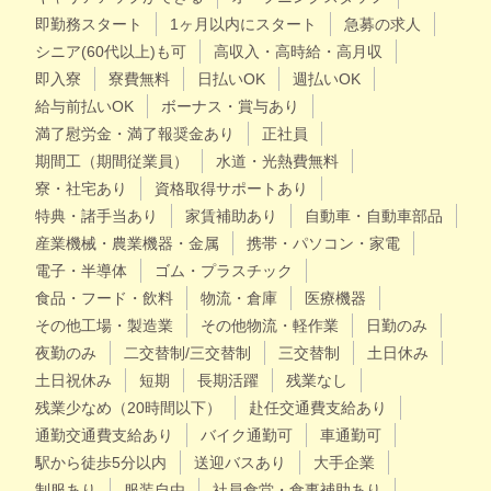
即勤務スタート
1ヶ月以内にスタート
急募の求人
シニア(60代以上)も可
高収入・高時給・高月収
即入寮
寮費無料
日払いOK
週払いOK
給与前払いOK
ボーナス・賞与あり
満了慰労金・満了報奨金あり
正社員
期間工（期間従業員）
水道・光熱費無料
寮・社宅あり
資格取得サポートあり
特典・諸手当あり
家賃補助あり
自動車・自動車部品
産業機械・農業機器・金属
携帯・パソコン・家電
電子・半導体
ゴム・プラスチック
食品・フード・飲料
物流・倉庫
医療機器
その他工場・製造業
その他物流・軽作業
日勤のみ
夜勤のみ
二交替制/三交替制
三交替制
土日休み
土日祝休み
短期
長期活躍
残業なし
残業少なめ（20時間以下）
赴任交通費支給あり
通勤交通費支給あり
バイク通勤可
車通勤可
駅から徒歩5分以内
送迎バスあり
大手企業
制服あり
服装自由
社員食堂・食事補助あり