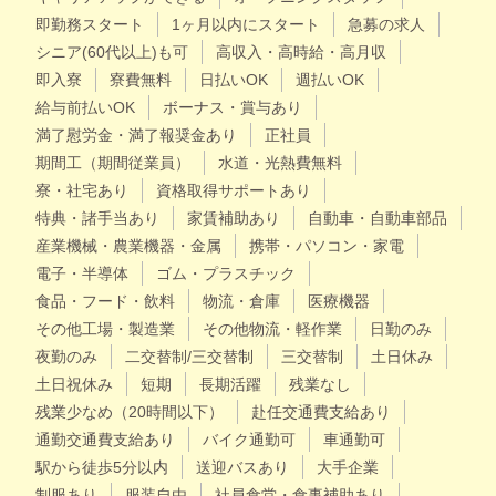
即勤務スタート
1ヶ月以内にスタート
急募の求人
シニア(60代以上)も可
高収入・高時給・高月収
即入寮
寮費無料
日払いOK
週払いOK
給与前払いOK
ボーナス・賞与あり
満了慰労金・満了報奨金あり
正社員
期間工（期間従業員）
水道・光熱費無料
寮・社宅あり
資格取得サポートあり
特典・諸手当あり
家賃補助あり
自動車・自動車部品
産業機械・農業機器・金属
携帯・パソコン・家電
電子・半導体
ゴム・プラスチック
食品・フード・飲料
物流・倉庫
医療機器
その他工場・製造業
その他物流・軽作業
日勤のみ
夜勤のみ
二交替制/三交替制
三交替制
土日休み
土日祝休み
短期
長期活躍
残業なし
残業少なめ（20時間以下）
赴任交通費支給あり
通勤交通費支給あり
バイク通勤可
車通勤可
駅から徒歩5分以内
送迎バスあり
大手企業
制服あり
服装自由
社員食堂・食事補助あり