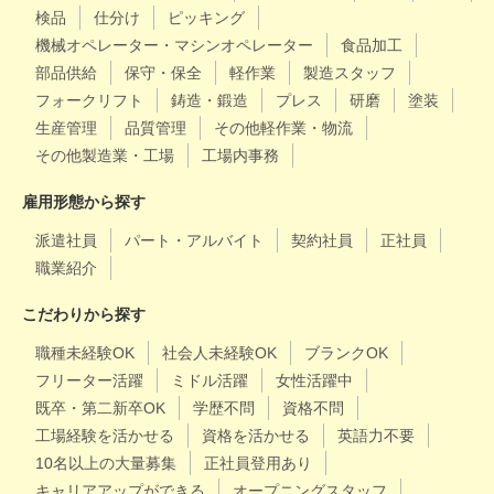
検品
仕分け
ピッキング
機械オペレーター・マシンオペレーター
食品加工
部品供給
保守・保全
軽作業
製造スタッフ
フォークリフト
鋳造・鍛造
プレス
研磨
塗装
生産管理
品質管理
その他軽作業・物流
その他製造業・工場
工場内事務
雇用形態から探す
派遣社員
パート・アルバイト
契約社員
正社員
職業紹介
こだわりから探す
職種未経験OK
社会人未経験OK
ブランクOK
フリーター活躍
ミドル活躍
女性活躍中
既卒・第二新卒OK
学歴不問
資格不問
工場経験を活かせる
資格を活かせる
英語力不要
10名以上の大量募集
正社員登用あり
キャリアアップができる
オープニングスタッフ