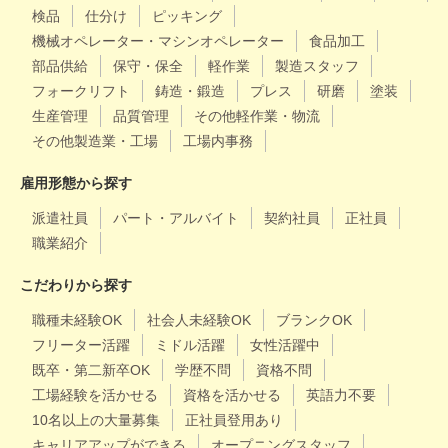
検品
仕分け
ピッキング
機械オペレーター・マシンオペレーター
食品加工
部品供給
保守・保全
軽作業
製造スタッフ
フォークリフト
鋳造・鍛造
プレス
研磨
塗装
生産管理
品質管理
その他軽作業・物流
その他製造業・工場
工場内事務
雇用形態から探す
派遣社員
パート・アルバイト
契約社員
正社員
職業紹介
こだわりから探す
職種未経験OK
社会人未経験OK
ブランクOK
フリーター活躍
ミドル活躍
女性活躍中
既卒・第二新卒OK
学歴不問
資格不問
工場経験を活かせる
資格を活かせる
英語力不要
10名以上の大量募集
正社員登用あり
キャリアアップができる
オープニングスタッフ