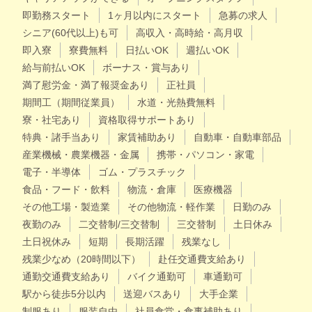
即勤務スタート
1ヶ月以内にスタート
急募の求人
シニア(60代以上)も可
高収入・高時給・高月収
即入寮
寮費無料
日払いOK
週払いOK
給与前払いOK
ボーナス・賞与あり
満了慰労金・満了報奨金あり
正社員
期間工（期間従業員）
水道・光熱費無料
寮・社宅あり
資格取得サポートあり
特典・諸手当あり
家賃補助あり
自動車・自動車部品
産業機械・農業機器・金属
携帯・パソコン・家電
電子・半導体
ゴム・プラスチック
食品・フード・飲料
物流・倉庫
医療機器
その他工場・製造業
その他物流・軽作業
日勤のみ
夜勤のみ
二交替制/三交替制
三交替制
土日休み
土日祝休み
短期
長期活躍
残業なし
残業少なめ（20時間以下）
赴任交通費支給あり
通勤交通費支給あり
バイク通勤可
車通勤可
駅から徒歩5分以内
送迎バスあり
大手企業
制服あり
服装自由
社員食堂・食事補助あり