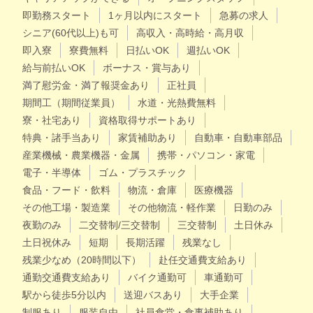
即勤務スタート
1ヶ月以内にスタート
急募の求人
シニア(60代以上)も可
高収入・高時給・高月収
即入寮
寮費無料
日払いOK
週払いOK
給与前払いOK
ボーナス・賞与あり
満了慰労金・満了報奨金あり
正社員
期間工（期間従業員）
水道・光熱費無料
寮・社宅あり
資格取得サポートあり
特典・諸手当あり
家賃補助あり
自動車・自動車部品
産業機械・農業機器・金属
携帯・パソコン・家電
電子・半導体
ゴム・プラスチック
食品・フード・飲料
物流・倉庫
医療機器
その他工場・製造業
その他物流・軽作業
日勤のみ
夜勤のみ
二交替制/三交替制
三交替制
土日休み
土日祝休み
短期
長期活躍
残業なし
残業少なめ（20時間以下）
赴任交通費支給あり
通勤交通費支給あり
バイク通勤可
車通勤可
駅から徒歩5分以内
送迎バスあり
大手企業
制服あり
服装自由
社員食堂・食事補助あり