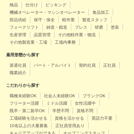
検品
仕分け
ピッキング
機械オペレーター・マシンオペレーター
食品加工
部品供給
保守・保全
軽作業
製造スタッフ
フォークリフト
鋳造・鍛造
プレス
研磨
塗装
生産管理
品質管理
その他軽作業・物流
その他製造業・工場
工場内事務
雇用形態から探す
派遣社員
パート・アルバイト
契約社員
正社員
職業紹介
こだわりから探す
職種未経験OK
社会人未経験OK
ブランクOK
フリーター活躍
ミドル活躍
女性活躍中
既卒・第二新卒OK
学歴不問
資格不問
工場経験を活かせる
資格を活かせる
英語力不要
10名以上の大量募集
正社員登用あり
キャリアアップができる
オープニングスタッフ