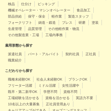
検品
仕分け
ピッキング
機械オペレーター・マシンオペレーター
食品加工
部品供給
保守・保全
軽作業
製造スタッフ
フォークリフト
鋳造・鍛造
プレス
研磨
塗装
生産管理
品質管理
その他軽作業・物流
その他製造業・工場
工場内事務
雇用形態から探す
派遣社員
パート・アルバイト
契約社員
正社員
職業紹介
こだわりから探す
職種未経験OK
社会人未経験OK
ブランクOK
フリーター活躍
ミドル活躍
女性活躍中
既卒・第二新卒OK
学歴不問
資格不問
工場経験を活かせる
資格を活かせる
英語力不要
10名以上の大量募集
正社員登用あり
キャリアアップができる
オープニングスタッフ