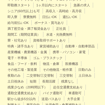
即勤務スタート
1ヶ月以内にスタート
急募の求人
シニア(60代以上)も可
高収入・高時給・高月収
即入寮
寮費無料
日払いOK
週払いOK
給与前払いOK
ボーナス・賞与あり
満了慰労金・満了報奨金あり
正社員
期間工（期間従業員）
水道・光熱費無料
寮・社宅あり
資格取得サポートあり
特典・諸手当あり
家賃補助あり
自動車・自動車部品
産業機械・農業機器・金属
携帯・パソコン・家電
電子・半導体
ゴム・プラスチック
食品・フード・飲料
物流・倉庫
医療機器
その他工場・製造業
その他物流・軽作業
日勤のみ
夜勤のみ
二交替制/三交替制
三交替制
土日休み
土日祝休み
短期
長期活躍
残業なし
残業少なめ（20時間以下）
赴任交通費支給あり
通勤交通費支給あり
バイク通勤可
車通勤可
駅から徒歩5分以内
送迎バスあり
大手企業
制服あり
服装自由
社員食堂・食事補助あり