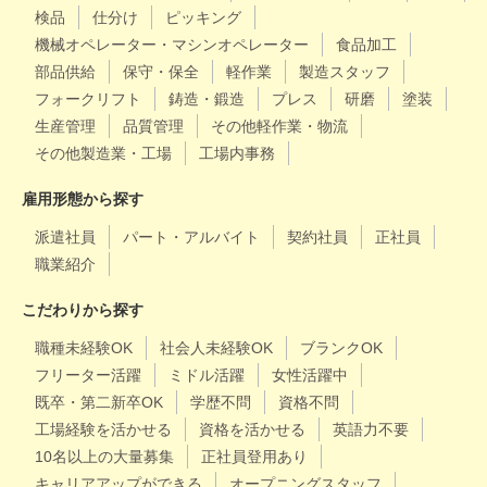
検品
仕分け
ピッキング
機械オペレーター・マシンオペレーター
食品加工
部品供給
保守・保全
軽作業
製造スタッフ
フォークリフト
鋳造・鍛造
プレス
研磨
塗装
生産管理
品質管理
その他軽作業・物流
その他製造業・工場
工場内事務
雇用形態から探す
派遣社員
パート・アルバイト
契約社員
正社員
職業紹介
こだわりから探す
職種未経験OK
社会人未経験OK
ブランクOK
フリーター活躍
ミドル活躍
女性活躍中
既卒・第二新卒OK
学歴不問
資格不問
工場経験を活かせる
資格を活かせる
英語力不要
10名以上の大量募集
正社員登用あり
キャリアアップができる
オープニングスタッフ