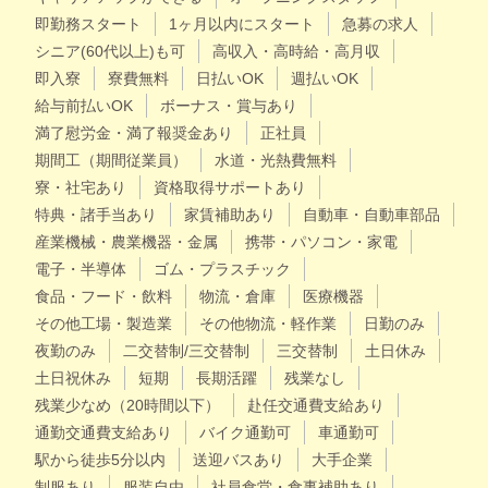
即勤務スタート
1ヶ月以内にスタート
急募の求人
シニア(60代以上)も可
高収入・高時給・高月収
即入寮
寮費無料
日払いOK
週払いOK
給与前払いOK
ボーナス・賞与あり
満了慰労金・満了報奨金あり
正社員
期間工（期間従業員）
水道・光熱費無料
寮・社宅あり
資格取得サポートあり
特典・諸手当あり
家賃補助あり
自動車・自動車部品
産業機械・農業機器・金属
携帯・パソコン・家電
電子・半導体
ゴム・プラスチック
食品・フード・飲料
物流・倉庫
医療機器
その他工場・製造業
その他物流・軽作業
日勤のみ
夜勤のみ
二交替制/三交替制
三交替制
土日休み
土日祝休み
短期
長期活躍
残業なし
残業少なめ（20時間以下）
赴任交通費支給あり
通勤交通費支給あり
バイク通勤可
車通勤可
駅から徒歩5分以内
送迎バスあり
大手企業
制服あり
服装自由
社員食堂・食事補助あり