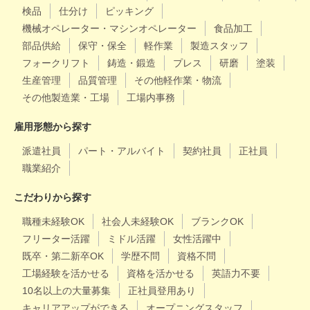
検品
仕分け
ピッキング
機械オペレーター・マシンオペレーター
食品加工
部品供給
保守・保全
軽作業
製造スタッフ
フォークリフト
鋳造・鍛造
プレス
研磨
塗装
生産管理
品質管理
その他軽作業・物流
その他製造業・工場
工場内事務
雇用形態から探す
派遣社員
パート・アルバイト
契約社員
正社員
職業紹介
こだわりから探す
職種未経験OK
社会人未経験OK
ブランクOK
フリーター活躍
ミドル活躍
女性活躍中
既卒・第二新卒OK
学歴不問
資格不問
工場経験を活かせる
資格を活かせる
英語力不要
10名以上の大量募集
正社員登用あり
キャリアアップができる
オープニングスタッフ