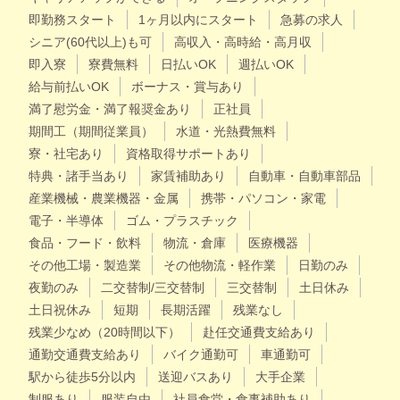
即勤務スタート
1ヶ月以内にスタート
急募の求人
シニア(60代以上)も可
高収入・高時給・高月収
即入寮
寮費無料
日払いOK
週払いOK
給与前払いOK
ボーナス・賞与あり
満了慰労金・満了報奨金あり
正社員
期間工（期間従業員）
水道・光熱費無料
寮・社宅あり
資格取得サポートあり
特典・諸手当あり
家賃補助あり
自動車・自動車部品
産業機械・農業機器・金属
携帯・パソコン・家電
電子・半導体
ゴム・プラスチック
食品・フード・飲料
物流・倉庫
医療機器
その他工場・製造業
その他物流・軽作業
日勤のみ
夜勤のみ
二交替制/三交替制
三交替制
土日休み
土日祝休み
短期
長期活躍
残業なし
残業少なめ（20時間以下）
赴任交通費支給あり
通勤交通費支給あり
バイク通勤可
車通勤可
駅から徒歩5分以内
送迎バスあり
大手企業
制服あり
服装自由
社員食堂・食事補助あり