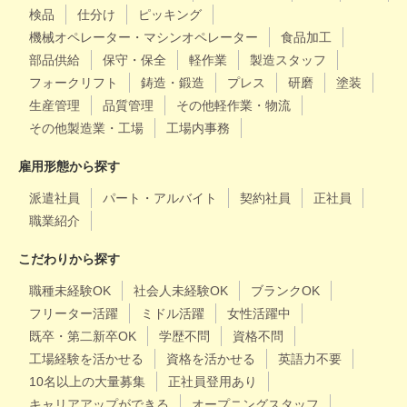
検品
仕分け
ピッキング
機械オペレーター・マシンオペレーター
食品加工
部品供給
保守・保全
軽作業
製造スタッフ
フォークリフト
鋳造・鍛造
プレス
研磨
塗装
生産管理
品質管理
その他軽作業・物流
その他製造業・工場
工場内事務
雇用形態から探す
派遣社員
パート・アルバイト
契約社員
正社員
職業紹介
こだわりから探す
職種未経験OK
社会人未経験OK
ブランクOK
フリーター活躍
ミドル活躍
女性活躍中
既卒・第二新卒OK
学歴不問
資格不問
工場経験を活かせる
資格を活かせる
英語力不要
10名以上の大量募集
正社員登用あり
キャリアアップができる
オープニングスタッフ