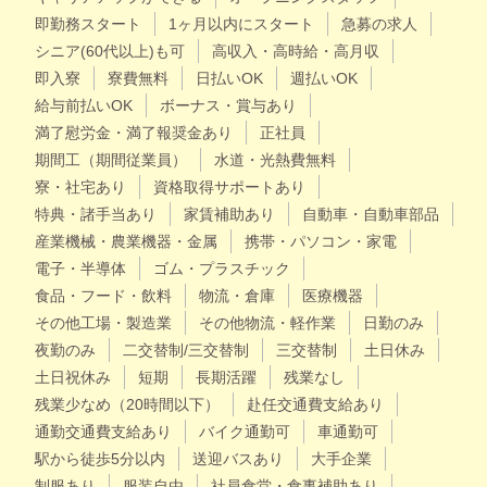
即勤務スタート
1ヶ月以内にスタート
急募の求人
シニア(60代以上)も可
高収入・高時給・高月収
即入寮
寮費無料
日払いOK
週払いOK
給与前払いOK
ボーナス・賞与あり
満了慰労金・満了報奨金あり
正社員
期間工（期間従業員）
水道・光熱費無料
寮・社宅あり
資格取得サポートあり
特典・諸手当あり
家賃補助あり
自動車・自動車部品
産業機械・農業機器・金属
携帯・パソコン・家電
電子・半導体
ゴム・プラスチック
食品・フード・飲料
物流・倉庫
医療機器
その他工場・製造業
その他物流・軽作業
日勤のみ
夜勤のみ
二交替制/三交替制
三交替制
土日休み
土日祝休み
短期
長期活躍
残業なし
残業少なめ（20時間以下）
赴任交通費支給あり
通勤交通費支給あり
バイク通勤可
車通勤可
駅から徒歩5分以内
送迎バスあり
大手企業
制服あり
服装自由
社員食堂・食事補助あり