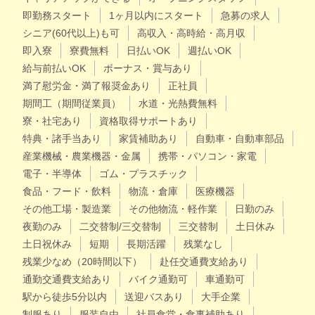
即勤務スタート
1ヶ月以内にスタート
急募の求人
シニア(60代以上)も可
高収入・高時給・高月収
即入寮
寮費無料
日払いOK
週払いOK
給与前払いOK
ボーナス・賞与あり
満了慰労金・満了報奨金あり
正社員
期間工（期間従業員）
水道・光熱費無料
寮・社宅あり
資格取得サポートあり
特典・諸手当あり
家賃補助あり
自動車・自動車部品
産業機械・農業機器・金属
携帯・パソコン・家電
電子・半導体
ゴム・プラスチック
食品・フード・飲料
物流・倉庫
医療機器
その他工場・製造業
その他物流・軽作業
日勤のみ
夜勤のみ
二交替制/三交替制
三交替制
土日休み
土日祝休み
短期
長期活躍
残業なし
残業少なめ（20時間以下）
赴任交通費支給あり
通勤交通費支給あり
バイク通勤可
車通勤可
駅から徒歩5分以内
送迎バスあり
大手企業
制服あり
服装自由
社員食堂・食事補助あり