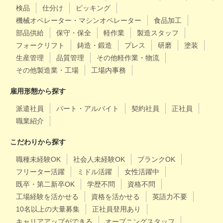
検品
仕分け
ピッキング
機械オペレーター・マシンオペレーター
食品加工
部品供給
保守・保全
軽作業
製造スタッフ
フォークリフト
鋳造・鍛造
プレス
研磨
塗装
生産管理
品質管理
その他軽作業・物流
その他製造業・工場
工場内事務
雇用形態から探す
派遣社員
パート・アルバイト
契約社員
正社員
職業紹介
こだわりから探す
職種未経験OK
社会人未経験OK
ブランクOK
フリーター活躍
ミドル活躍
女性活躍中
既卒・第二新卒OK
学歴不問
資格不問
工場経験を活かせる
資格を活かせる
英語力不要
10名以上の大量募集
正社員登用あり
キャリアアップができる
オープニングスタッフ