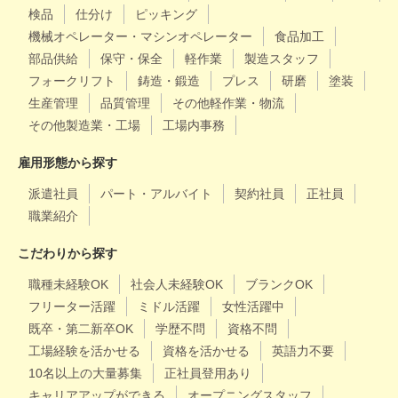
検品
仕分け
ピッキング
機械オペレーター・マシンオペレーター
食品加工
部品供給
保守・保全
軽作業
製造スタッフ
フォークリフト
鋳造・鍛造
プレス
研磨
塗装
生産管理
品質管理
その他軽作業・物流
その他製造業・工場
工場内事務
雇用形態から探す
派遣社員
パート・アルバイト
契約社員
正社員
職業紹介
こだわりから探す
職種未経験OK
社会人未経験OK
ブランクOK
フリーター活躍
ミドル活躍
女性活躍中
既卒・第二新卒OK
学歴不問
資格不問
工場経験を活かせる
資格を活かせる
英語力不要
10名以上の大量募集
正社員登用あり
キャリアアップができる
オープニングスタッフ