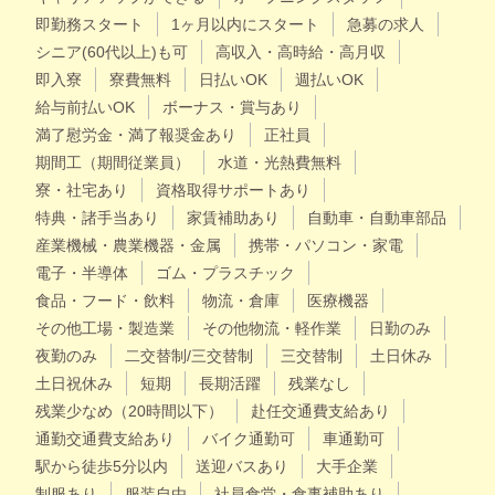
即勤務スタート
1ヶ月以内にスタート
急募の求人
シニア(60代以上)も可
高収入・高時給・高月収
即入寮
寮費無料
日払いOK
週払いOK
給与前払いOK
ボーナス・賞与あり
満了慰労金・満了報奨金あり
正社員
期間工（期間従業員）
水道・光熱費無料
寮・社宅あり
資格取得サポートあり
特典・諸手当あり
家賃補助あり
自動車・自動車部品
産業機械・農業機器・金属
携帯・パソコン・家電
電子・半導体
ゴム・プラスチック
食品・フード・飲料
物流・倉庫
医療機器
その他工場・製造業
その他物流・軽作業
日勤のみ
夜勤のみ
二交替制/三交替制
三交替制
土日休み
土日祝休み
短期
長期活躍
残業なし
残業少なめ（20時間以下）
赴任交通費支給あり
通勤交通費支給あり
バイク通勤可
車通勤可
駅から徒歩5分以内
送迎バスあり
大手企業
制服あり
服装自由
社員食堂・食事補助あり