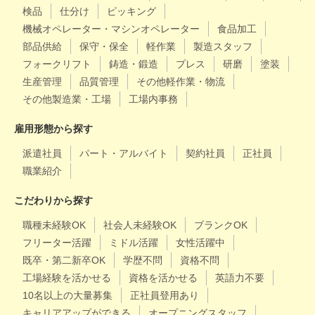
検品
仕分け
ピッキング
機械オペレーター・マシンオペレーター
食品加工
部品供給
保守・保全
軽作業
製造スタッフ
フォークリフト
鋳造・鍛造
プレス
研磨
塗装
生産管理
品質管理
その他軽作業・物流
その他製造業・工場
工場内事務
雇用形態から探す
派遣社員
パート・アルバイト
契約社員
正社員
職業紹介
こだわりから探す
職種未経験OK
社会人未経験OK
ブランクOK
フリーター活躍
ミドル活躍
女性活躍中
既卒・第二新卒OK
学歴不問
資格不問
工場経験を活かせる
資格を活かせる
英語力不要
10名以上の大量募集
正社員登用あり
キャリアアップができる
オープニングスタッフ