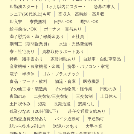
即勤務スタート
1ヶ月以内にスタート
急募の求人
シニア(60代以上)も可
高収入・高時給・高月収
即入寮
寮費無料
日払いOK
週払いOK
給与前払いOK
ボーナス・賞与あり
満了慰労金・満了報奨金あり
正社員
期間工（期間従業員）
水道・光熱費無料
寮・社宅あり
資格取得サポートあり
特典・諸手当あり
家賃補助あり
自動車・自動車部品
産業機械・農業機器・金属
携帯・パソコン・家電
電子・半導体
ゴム・プラスチック
食品・フード・飲料
物流・倉庫
医療機器
その他工場・製造業
その他物流・軽作業
日勤のみ
夜勤のみ
二交替制/三交替制
三交替制
土日休み
土日祝休み
短期
長期活躍
残業なし
残業少なめ（20時間以下）
赴任交通費支給あり
通勤交通費支給あり
バイク通勤可
車通勤可
駅から徒歩5分以内
送迎バスあり
大手企業
制服あり
服装自由
社員食堂・食事補助あり