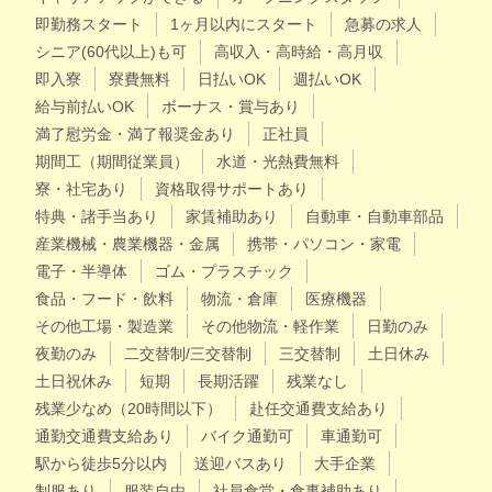
即勤務スタート
1ヶ月以内にスタート
急募の求人
シニア(60代以上)も可
高収入・高時給・高月収
即入寮
寮費無料
日払いOK
週払いOK
給与前払いOK
ボーナス・賞与あり
満了慰労金・満了報奨金あり
正社員
期間工（期間従業員）
水道・光熱費無料
寮・社宅あり
資格取得サポートあり
特典・諸手当あり
家賃補助あり
自動車・自動車部品
産業機械・農業機器・金属
携帯・パソコン・家電
電子・半導体
ゴム・プラスチック
食品・フード・飲料
物流・倉庫
医療機器
その他工場・製造業
その他物流・軽作業
日勤のみ
夜勤のみ
二交替制/三交替制
三交替制
土日休み
土日祝休み
短期
長期活躍
残業なし
残業少なめ（20時間以下）
赴任交通費支給あり
通勤交通費支給あり
バイク通勤可
車通勤可
駅から徒歩5分以内
送迎バスあり
大手企業
制服あり
服装自由
社員食堂・食事補助あり