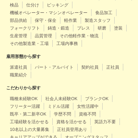
検品
仕分け
ピッキング
機械オペレーター・マシンオペレーター
食品加工
部品供給
保守・保全
軽作業
製造スタッフ
フォークリフト
鋳造・鍛造
プレス
研磨
塗装
生産管理
品質管理
その他軽作業・物流
その他製造業・工場
工場内事務
雇用形態から探す
派遣社員
パート・アルバイト
契約社員
正社員
職業紹介
こだわりから探す
職種未経験OK
社会人未経験OK
ブランクOK
フリーター活躍
ミドル活躍
女性活躍中
既卒・第二新卒OK
学歴不問
資格不問
工場経験を活かせる
資格を活かせる
英語力不要
10名以上の大量募集
正社員登用あり
キャリアアップができる
オープニングスタッフ