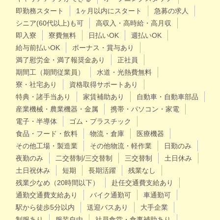
即勤務スタート
1ヶ月以内にスタート
急募の求人
シニア(60代以上)も可
高収入・高時給・高月収
即入寮
寮費無料
日払いOK
週払いOK
給与前払いOK
ボーナス・賞与あり
満了慰労金・満了報奨金あり
正社員
期間工（期間従業員）
水道・光熱費無料
寮・社宅あり
資格取得サポートあり
特典・諸手当あり
家賃補助あり
自動車・自動車部品
産業機械・農業機器・金属
携帯・パソコン・家電
電子・半導体
ゴム・プラスチック
食品・フード・飲料
物流・倉庫
医療機器
その他工場・製造業
その他物流・軽作業
日勤のみ
夜勤のみ
二交替制/三交替制
三交替制
土日休み
土日祝休み
短期
長期活躍
残業なし
残業少なめ（20時間以下）
赴任交通費支給あり
通勤交通費支給あり
バイク通勤可
車通勤可
駅から徒歩5分以内
送迎バスあり
大手企業
制服あり
服装自由
社員食堂・食事補助あり