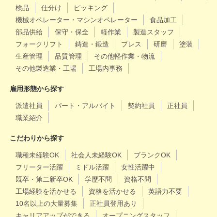
検品
仕分け
ピッキング
機械オペレーター・マシンオペレーター
食品加工
部品供給
保守・保全
軽作業
製造スタッフ
フォークリフト
鋳造・鍛造
プレス
研磨
塗装
生産管理
品質管理
その他軽作業・物流
その他製造業・工場
工場内事務
雇用形態から探す
派遣社員
パート・アルバイト
契約社員
正社員
職業紹介
こだわりから探す
職種未経験OK
社会人未経験OK
ブランクOK
フリーター活躍
ミドル活躍
女性活躍中
既卒・第二新卒OK
学歴不問
資格不問
工場経験を活かせる
資格を活かせる
英語力不要
10名以上の大量募集
正社員登用あり
キャリアアップができる
オープニングスタッフ