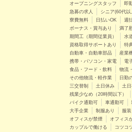
オープニングスタッフ
即
急募の求人
シニア(60代以
寮費無料
日払いOK
週
ボーナス・賞与あり
満了
期間工（期間従業員）
水
資格取得サポートあり
特
自動車・自動車部品
産業
携帯・パソコン・家電
電
食品・フード・飲料
物流
その他物流・軽作業
日勤
三交替制
土日休み
土日
残業少なめ（20時間以下）
バイク通勤可
車通勤可
大手企業
制服あり
服装
オフィスが禁煙
オフィス
カップルで働ける
コツコ