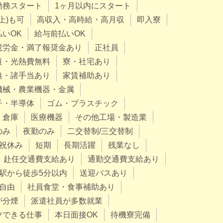
勤務スタート
1ヶ月以内にスタート
上)も可
高収入・高時給・高月収
即入寮
払いOK
給与前払いOK
慰労金・満了報奨金あり
正社員
道・光熱費無料
寮・社宅あり
典・諸手当あり
家賃補助あり
機械・農業機器・金属
子・半導体
ゴム・プラスチック
・倉庫
医療機器
その他工場・製造業
のみ
夜勤のみ
二交替制/三交替制
祝休み
短期
長期活躍
残業なし
赴任交通費支給あり
通勤交通費支給あり
駅から徒歩5分以内
送迎バスあり
自由
社員食堂・食事補助あり
が分煙
派遣社員が多数就業
ツできる仕事
本日面接OK
待機寮完備