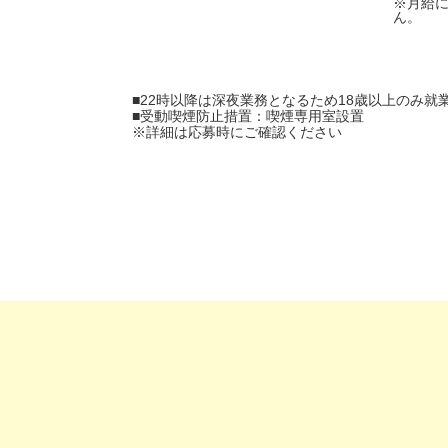
※月給
ん。