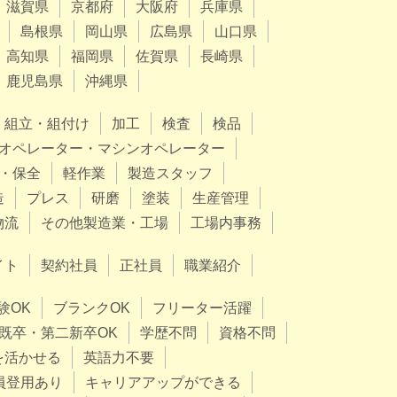
滋賀県
京都府
大阪府
兵庫県
島根県
岡山県
広島県
山口県
高知県
福岡県
佐賀県
長崎県
鹿児島県
沖縄県
組立・組付け
加工
検査
検品
オペレーター・マシンオペレーター
・保全
軽作業
製造スタッフ
造
プレス
研磨
塗装
生産管理
物流
その他製造業・工場
工場内事務
イト
契約社員
正社員
職業紹介
験OK
ブランクOK
フリーター活躍
既卒・第二新卒OK
学歴不問
資格不問
を活かせる
英語力不要
員登用あり
キャリアアップができる