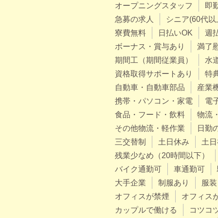
オープニングスタッフ
即
急募の求人
シニア(60代以
寮費無料
日払いOK
週
ボーナス・賞与あり
満了
期間工（期間従業員）
水
資格取得サポートあり
特
自動車・自動車部品
産業
携帯・パソコン・家電
電
食品・フード・飲料
物流
その他物流・軽作業
日勤
三交替制
土日休み
土日
残業少なめ（20時間以下）
バイク通勤可
車通勤可
大手企業
制服あり
服装
オフィスが禁煙
オフィス
カップルで働ける
コツコ