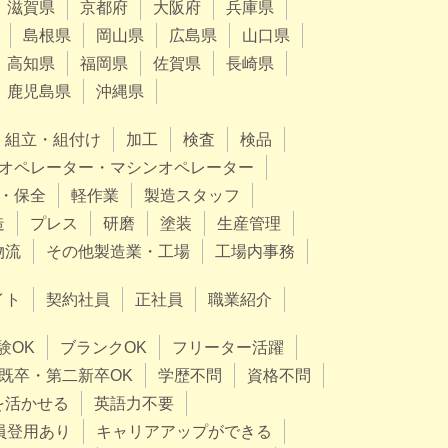
滋賀県
京都府
大阪府
兵庫県
島根県
岡山県
広島県
山口県
高知県
福岡県
佐賀県
長崎県
鹿児島県
沖縄県
組立・組付け
加工
検査
検品
オペレーター・マシンオペレーター
・保全
軽作業
製造スタッフ
造
プレス
研磨
塗装
生産管理
物流
その他製造業・工場
工場内事務
イト
契約社員
正社員
職業紹介
験OK
ブランクOK
フリーター活躍
既卒・第二新卒OK
学歴不問
資格不問
を活かせる
英語力不要
員登用あり
キャリアアップができる