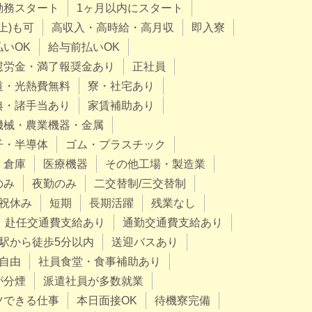
勤務スタート
1ヶ月以内にスタート
上)も可
高収入・高時給・高月収
即入寮
払いOK
給与前払いOK
慰労金・満了報奨金あり
正社員
道・光熱費無料
寮・社宅あり
典・諸手当あり
家賃補助あり
機械・農業機器・金属
子・半導体
ゴム・プラスチック
・倉庫
医療機器
その他工場・製造業
のみ
夜勤のみ
二交替制/三交替制
祝休み
短期
長期活躍
残業なし
赴任交通費支給あり
通勤交通費支給あり
駅から徒歩5分以内
送迎バスあり
自由
社員食堂・食事補助あり
が分煙
派遣社員が多数就業
ツできる仕事
本日面接OK
待機寮完備