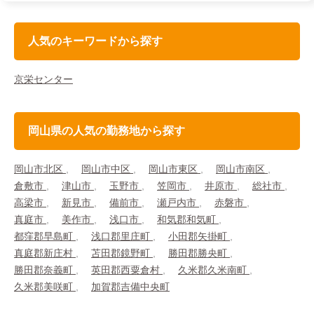
人気のキーワードから探す
京栄センター
岡山県の人気の勤務地から探す
岡山市北区
岡山市中区
岡山市東区
岡山市南区
倉敷市
津山市
玉野市
笠岡市
井原市
総社市
高梁市
新見市
備前市
瀬戸内市
赤磐市
真庭市
美作市
浅口市
和気郡和気町
都窪郡早島町
浅口郡里庄町
小田郡矢掛町
真庭郡新庄村
苫田郡鏡野町
勝田郡勝央町
勝田郡奈義町
英田郡西粟倉村
久米郡久米南町
久米郡美咲町
加賀郡吉備中央町