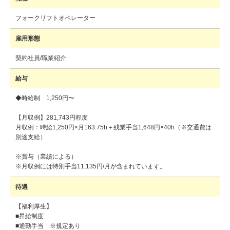
フォークリフトオペレーター
雇用形態
契約社員/職業紹介
給与
◆時給制 1,250円〜
【月収例】281,743円程度
月収例：時給1,250円×月163.75h＋残業手当1,648円×40h（※交通費は
別途支給）
※賞与（業績による）
※月収例には特別手当11,135円/月が含まれています。
待遇
【福利厚生】
■昇給制度
■通勤手当 ※規定あり