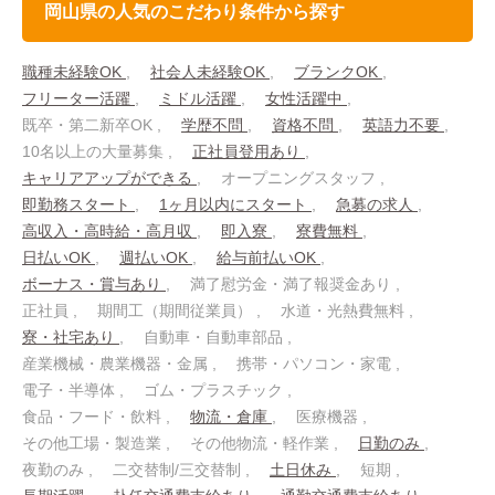
岡山県の人気のこだわり条件から探す
職種未経験OK
社会人未経験OK
ブランクOK
フリーター活躍
ミドル活躍
女性活躍中
既卒・第二新卒OK
学歴不問
資格不問
英語力不要
10名以上の大量募集
正社員登用あり
キャリアアップができる
オープニングスタッフ
即勤務スタート
1ヶ月以内にスタート
急募の求人
高収入・高時給・高月収
即入寮
寮費無料
日払いOK
週払いOK
給与前払いOK
ボーナス・賞与あり
満了慰労金・満了報奨金あり
正社員
期間工（期間従業員）
水道・光熱費無料
寮・社宅あり
自動車・自動車部品
産業機械・農業機器・金属
携帯・パソコン・家電
電子・半導体
ゴム・プラスチック
食品・フード・飲料
物流・倉庫
医療機器
その他工場・製造業
その他物流・軽作業
日勤のみ
夜勤のみ
二交替制/三交替制
土日休み
短期