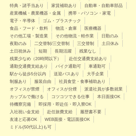
特典・諸手当あり
家賃補助あり
自動車・自動車部品
産業機械・農業機器・金属
携帯・パソコン・家電
電子・半導体
ゴム・プラスチック
食品・フード・飲料
物流・倉庫
医療機器
その他工場・製造業
その他物流・軽作業
日勤のみ
夜勤のみ
二交替制/三交替制
三交替制
土日休み
土日祝休み
短期
長期活躍
残業なし
残業少なめ（20時間以下）
赴任交通費支給あり
通勤交通費支給あり
バイク通勤可
車通勤可
駅から徒歩5分以内
送迎バスあり
大手企業
制服あり
服装自由
社員食堂・食事補助あり
オフィスが禁煙
オフィスが分煙
派遣社員が多数就業
カップルで働ける
コツコツできる仕事
本日面接OK
待機寮完備
即採用・即赴任・即入寮OK
入社祝い金支給
赴任旅費支給
履歴書不要
友達と応募OK
WEB面接・電話面接OK
ミドル(50代以上)も可