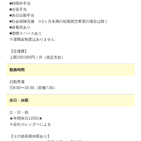
■時間外手当
■出張手当
■休日出勤手当
■社会保険完備 ※2ヶ月未満の短期就労希望の場合は除く
■保養所あり
■喫煙スペースあり
※退職金制度はありません
【交通費】
上限150,000円／月（規定支給）
勤務時間
日勤専属
①8:00〜16:30（実働7:30）
休日・休暇
土・日・祝
★年間休日120日★
※会社カレンダーによる
【その他長期休暇あり】