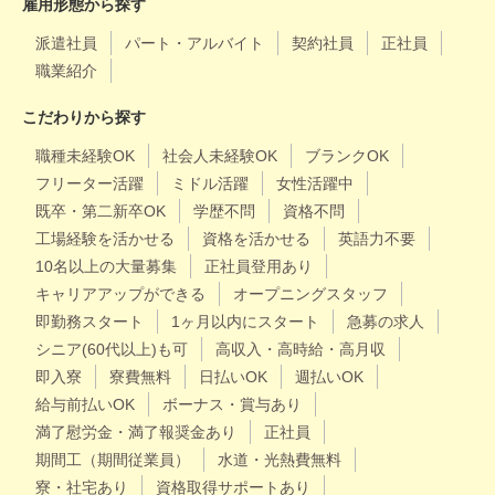
雇用形態から探す
派遣社員
パート・アルバイト
契約社員
正社員
職業紹介
こだわりから探す
職種未経験OK
社会人未経験OK
ブランクOK
フリーター活躍
ミドル活躍
女性活躍中
既卒・第二新卒OK
学歴不問
資格不問
工場経験を活かせる
資格を活かせる
英語力不要
10名以上の大量募集
正社員登用あり
キャリアアップができる
オープニングスタッフ
即勤務スタート
1ヶ月以内にスタート
急募の求人
シニア(60代以上)も可
高収入・高時給・高月収
即入寮
寮費無料
日払いOK
週払いOK
給与前払いOK
ボーナス・賞与あり
満了慰労金・満了報奨金あり
正社員
期間工（期間従業員）
水道・光熱費無料
寮・社宅あり
資格取得サポートあり