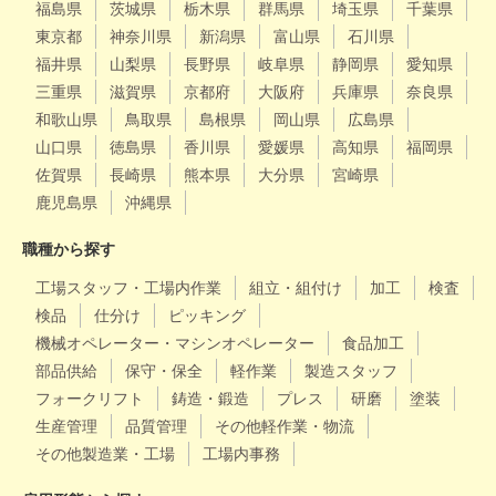
福島県
茨城県
栃木県
群馬県
埼玉県
千葉県
東京都
神奈川県
新潟県
富山県
石川県
福井県
山梨県
長野県
岐阜県
静岡県
愛知県
三重県
滋賀県
京都府
大阪府
兵庫県
奈良県
和歌山県
鳥取県
島根県
岡山県
広島県
山口県
徳島県
香川県
愛媛県
高知県
福岡県
佐賀県
長崎県
熊本県
大分県
宮崎県
鹿児島県
沖縄県
職種から探す
工場スタッフ・工場内作業
組立・組付け
加工
検査
検品
仕分け
ピッキング
機械オペレーター・マシンオペレーター
食品加工
部品供給
保守・保全
軽作業
製造スタッフ
フォークリフト
鋳造・鍛造
プレス
研磨
塗装
生産管理
品質管理
その他軽作業・物流
その他製造業・工場
工場内事務