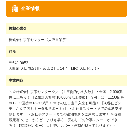
企業情報
掲載企業名
株式会社京栄センター〈大阪営業所〉
住所
〒541-0053
大阪府 大阪市淀川区 宮原 2丁目14-4 MF新大阪ビル５F
事業内容
＼☆株式会社京栄センター☆／ 【1,圧倒的な求人数】 ・全国に2.600案
件以上あり！ 【2,累計入社数 10,000名以上突破】 ☆例えば…11:00応募
⇒12:00面接⇒13:30採用！ ☆そのまま当日入寮も可能！ 【3,現在ピン
チ…なんて方もトータルサポート♪】 ・お仕事スタートまでの食料支援
致します！ ・お仕事スタートまでの宿泊場所をご用意します！ ※各種
規定有 ＼ とにかくどこよりも早く・安心してお仕事スタートができ
る！ 【京栄センター】は手厚いサポート体制が整っております♪ ／