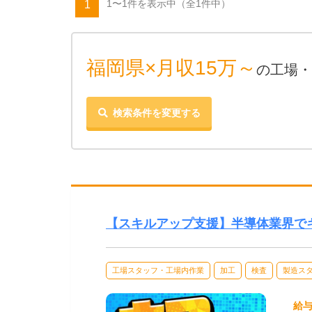
1〜1件を表示中
（全1件中）
1
福岡県×月収15万～
の工場・
検索条件を変更する
【スキルアップ支援】半導体業界で
工場スタッフ・工場内作業
加工
検査
製造ス
給