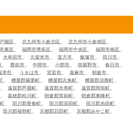
市戸畑区
北九州市小倉北区
北九州市小倉南区
市東区
福岡市博多区
福岡市中央区
福岡市南区
大牟田市
久留米市
直方市
飯塚市
田川市
市
豊前市
中間市
小郡市
筑紫野市
春日市
福津市
うきは市
宮若市
嘉麻市
朝倉市
町
糟屋郡篠栗町
糟屋郡志免町
糟屋郡須惠町
町
遠賀郡芦屋町
遠賀郡水巻町
遠賀郡岡垣町
町
嘉穂郡桂川町
朝倉郡筑前町
朝倉郡東峰村
川町
田川郡香春町
田川郡添田町
田川郡糸田町
田川郡福智町
京都郡苅田町
京都郡みやこ町