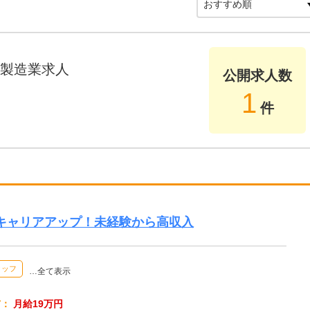
製造業求人
公開求人数
1
件
キャリアアップ！未経験から高収入
タッフ
…全て表示
与：
月給19万円