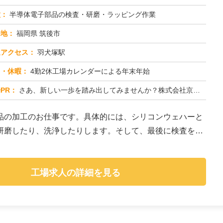
種：
半導体電子部品の検査・研磨・ラッピング作業
務地：
福岡県 筑後市
通アクセス：
羽犬塚駅
日・休暇：
4勤2休工場カレンダーによる年末年始
PR：
さあ、新しい一歩を踏み出してみませんか？株式会社京栄センターでは、未経験の方を歓迎しています！充実のサポート体制で...
品の加工のお仕事です。具体的には、シリコンウェハーと
研磨したり、洗浄したりします。そして、最後に検査をし
工場求人の詳細を見る