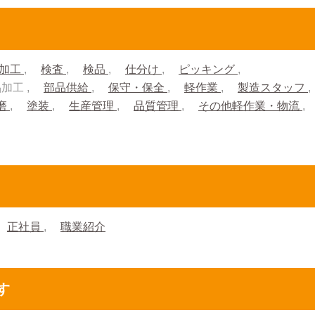
加工
検査
検品
仕分け
ピッキング
品加工
部品供給
保守・保全
軽作業
製造スタッフ
磨
塗装
生産管理
品質管理
その他軽作業・物流
正社員
職業紹介
す