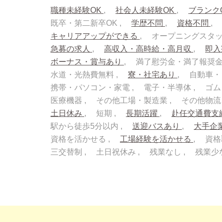
職種未経験OK
社会人未経験OK
ブランク
既卒・第二新卒OK
学歴不問
資格不問
キャリアアップができる
オープニングスタ
急募の求人
高収入・高時給・高月収
即
ボーナス・賞与あり
満了慰労金・満了報奨
水道・光熱費無料
寮・社宅あり
自動車・
携帯・パソコン・家電
電子・半導体
ゴム
医療機器
その他工場・製造業
その他物
土日休み
短期
長期活躍
赴任交通費支
駅から徒歩5分以内
送迎バスあり
大手企
資格を活かせる
工場経験を活かせる
資格
三交替制
土日祝休み
残業なし
残業少