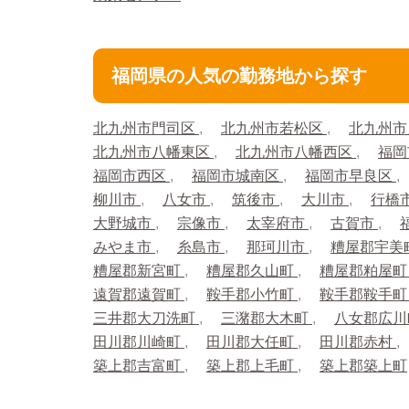
福岡県の人気の勤務地から探す
北九州市門司区
北九州市若松区
北九州
北九州市八幡東区
北九州市八幡西区
福岡
福岡市西区
福岡市城南区
福岡市早良区
柳川市
八女市
筑後市
大川市
行橋
大野城市
宗像市
太宰府市
古賀市
みやま市
糸島市
那珂川市
糟屋郡宇美
糟屋郡新宮町
糟屋郡久山町
糟屋郡粕屋
遠賀郡遠賀町
鞍手郡小竹町
鞍手郡鞍手
三井郡大刀洗町
三潴郡大木町
八女郡広
田川郡川崎町
田川郡大任町
田川郡赤村
築上郡吉富町
築上郡上毛町
築上郡築上町