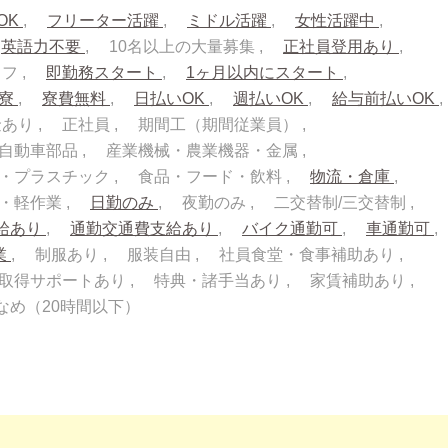
OK
フリーター活躍
ミドル活躍
女性活躍中
英語力不要
10名以上の大量募集
正社員登用あり
ッフ
即勤務スタート
1ヶ月以内にスタート
入寮
寮費無料
日払いOK
週払いOK
給与前払いOK
金あり
正社員
期間工（期間従業員）
自動車部品
産業機械・農業機器・金属
・プラスチック
食品・フード・飲料
物流・倉庫
流・軽作業
日勤のみ
夜勤のみ
二交替制/三交替制
給あり
通勤交通費支給あり
バイク通勤可
車通勤可
業
制服あり
服装自由
社員食堂・食事補助あり
取得サポートあり
特典・諸手当あり
家賃補助あり
なめ（20時間以下）