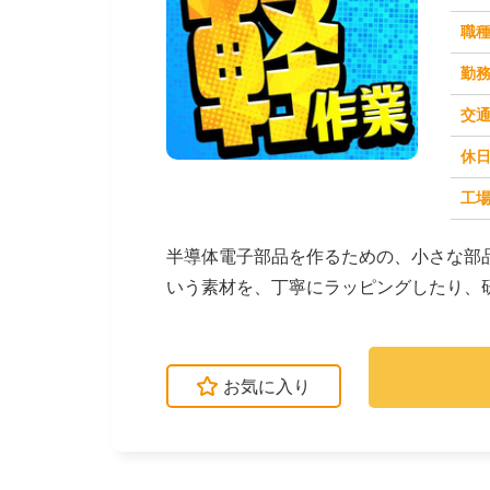
職
勤
交
休
求人番号：50105
工場
半導体電子部品を作るための、小さな部
いう素材を、丁寧にラッピングしたり、
て、品質をチェック...
お気に入り