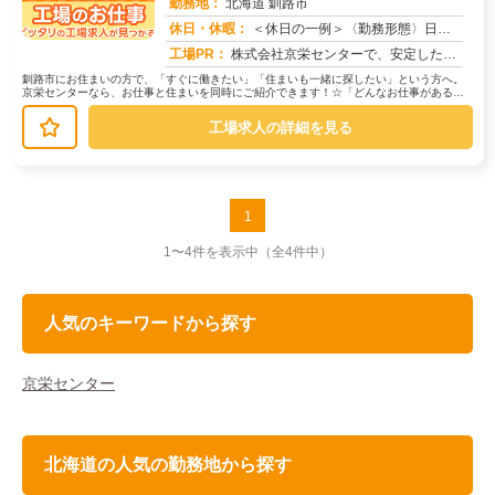
勤務地：
北海道 釧路市
休日・休暇：
＜休日の一例＞〈勤務形態〉日勤〈休日〉土日★ＧＷ・夏季・冬季・年末年始休暇あり★有給休暇あり※配属先により休日・勤...
求人番号：172991
工場PR：
株式会社京栄センターで、安定した暮らしを手に入れませんか？☆家具付き寮がすぐに利用可能！→ 敷金・礼金・鍵交換代も...
釧路市にお住まいの方で、「すぐに働きたい」「住まいも一緒に探したい」という方へ。
京栄センターなら、お仕事と住まいを同時にご紹介できます！☆「どんなお仕事がある
の？」→ 製造・組立・検査・軽作業な...
工場求人の詳細を見る
1
1〜4件を表示中
（全4件中）
人気のキーワードから探す
京栄センター
北海道の人気の勤務地から探す