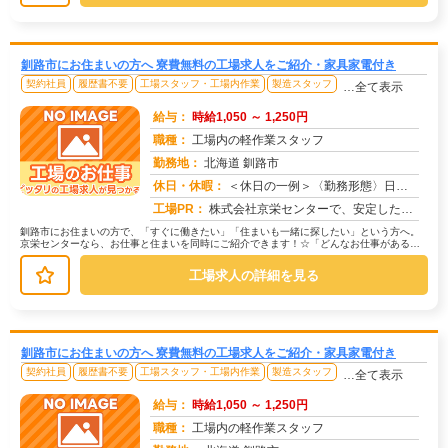
釧路市にお住まいの方へ 寮費無料の工場求人をご紹介・家具家電付き
契約社員
履歴書不要
工場スタッフ・工場内作業
製造スタッフ
…全て表示
給与：
時給1,050 ～ 1,250円
職種：
工場内の軽作業スタッフ
勤務地：
北海道 釧路市
休日・休暇：
＜休日の一例＞〈勤務形態〉日勤〈休日〉土日★ＧＷ・夏季・冬季・年末年始休暇あり★有給休暇あり※配属先により休日・勤...
求人番号：171140
工場PR：
株式会社京栄センターで、安定した暮らしを手に入れませんか？☆家具付き寮がすぐに利用可能！→ 敷金・礼金・鍵交換代も...
釧路市にお住まいの方で、「すぐに働きたい」「住まいも一緒に探したい」という方へ。
京栄センターなら、お仕事と住まいを同時にご紹介できます！☆「どんなお仕事がある
の？」→ 製造・組立・検査・軽作業な...
工場求人の詳細を見る
釧路市にお住まいの方へ 寮費無料の工場求人をご紹介・家具家電付き
契約社員
履歴書不要
工場スタッフ・工場内作業
製造スタッフ
…全て表示
給与：
時給1,050 ～ 1,250円
職種：
工場内の軽作業スタッフ