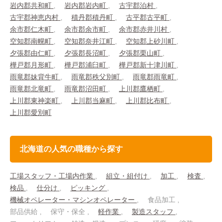
岩内郡共和町
岩内郡岩内町
古宇郡泊村
古宇郡神恵内村
積丹郡積丹町
古平郡古平町
余市郡仁木町
余市郡余市町
余市郡赤井川村
空知郡南幌町
空知郡奈井江町
空知郡上砂川町
夕張郡由仁町
夕張郡長沼町
夕張郡栗山町
樺戸郡月形町
樺戸郡浦臼町
樺戸郡新十津川町
雨竜郡妹背牛町
雨竜郡秩父別町
雨竜郡雨竜町
雨竜郡北竜町
雨竜郡沼田町
上川郡鷹栖町
上川郡東神楽町
上川郡当麻町
上川郡比布町
上川郡愛別町
北海道の人気の職種から探す
工場スタッフ・工場内作業
組立・組付け
加工
検査
検品
仕分け
ピッキング
機械オペレーター・マシンオペレーター
食品加工
部品供給
保守・保全
軽作業
製造スタッフ