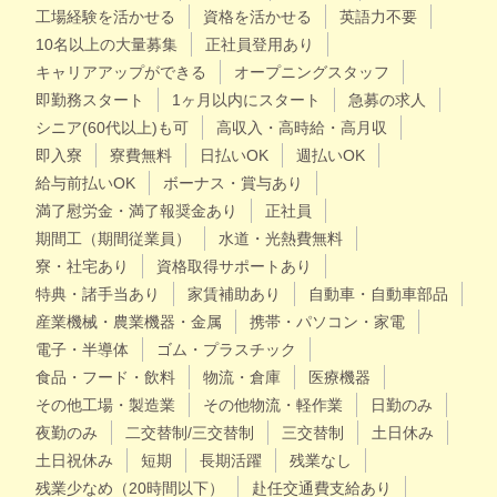
工場経験を活かせる
資格を活かせる
英語力不要
10名以上の大量募集
正社員登用あり
キャリアアップができる
オープニングスタッフ
即勤務スタート
1ヶ月以内にスタート
急募の求人
シニア(60代以上)も可
高収入・高時給・高月収
即入寮
寮費無料
日払いOK
週払いOK
給与前払いOK
ボーナス・賞与あり
満了慰労金・満了報奨金あり
正社員
期間工（期間従業員）
水道・光熱費無料
寮・社宅あり
資格取得サポートあり
特典・諸手当あり
家賃補助あり
自動車・自動車部品
産業機械・農業機器・金属
携帯・パソコン・家電
電子・半導体
ゴム・プラスチック
食品・フード・飲料
物流・倉庫
医療機器
その他工場・製造業
その他物流・軽作業
日勤のみ
夜勤のみ
二交替制/三交替制
三交替制
土日休み
土日祝休み
短期
長期活躍
残業なし
残業少なめ（20時間以下）
赴任交通費支給あり