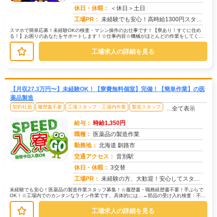
求人番号：51699
休日・休暇：
＜休日＞土日
工場PR：
未経験でも安心！高時給1300円スタートのチャンス！☆寮費無料の完全個室寮をご用意！家具・家電・寝具完備で、すぐに...
スマホで簡単応募！未経験OKの検査・マシン操作のお仕事です！【寮あり！すぐに住め
る！】お困りのあなたをサポートします！☆仕事内容☆機械がほとんどの作業をしてくれ
るので安心です！→部品の組み立てや...
工場求人の詳細を見る
【月収27.3万円〜】未経験OK！【寮費無料個室】完備！【簡単作業】の医
薬品製造
契約社員
履歴書不要
工場スタッフ・工場内作業
製造スタッフ
…全て表示
給与：
時給1,350円
職種：
医薬品の製造作業
勤務地：
北海道 釧路市
交通アクセス：
音別駅
求人番号：51698
休日・休暇：
3交替
工場PR：
未経験の方、大歓迎！安心してスタートできる環境です！☆充実の寮生活で、仕事に集中できます！→寮費無料の個室寮をご用...
未経験でも安心！医薬品の製造作業スタッフ募集！☆履歴書・職務経歴書不要！手ぶらで
OK！☆工場内でのカンタンなライン作業です。具体的には…→部品の受け入れ検査：不良
品がないか確認します。→部品の積...
工場求人の詳細を見る