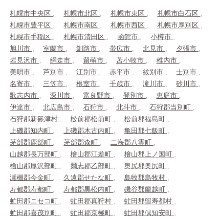
札幌市中央区
札幌市北区
札幌市東区
札幌市白石区
札幌市豊平区
札幌市南区
札幌市西区
札幌市厚別区
札幌市手稲区
札幌市清田区
函館市
小樽市
旭川市
室蘭市
釧路市
帯広市
北見市
夕張市
岩見沢市
網走市
留萌市
苫小牧市
稚内市
美唄市
芦別市
江別市
赤平市
紋別市
士別市
名寄市
三笠市
根室市
千歳市
滝川市
砂川市
歌志内市
深川市
富良野市
登別市
恵庭市
伊達市
北広島市
石狩市
北斗市
石狩郡当別町
石狩郡新篠津村
松前郡松前町
松前郡福島町
上磯郡知内町
上磯郡木古内町
亀田郡七飯町
茅部郡鹿部町
茅部郡森町
二海郡八雲町
山越郡長万部町
檜山郡江差町
檜山郡上ノ国町
檜山郡厚沢部町
爾志郡乙部町
奥尻郡奥尻町
瀬棚郡今金町
久遠郡せたな町
島牧郡島牧村
寿都郡寿都町
寿都郡黒松内町
磯谷郡蘭越町
虻田郡ニセコ町
虻田郡真狩村
虻田郡留寿都村
虻田郡喜茂別町
虻田郡京極町
虻田郡倶知安町