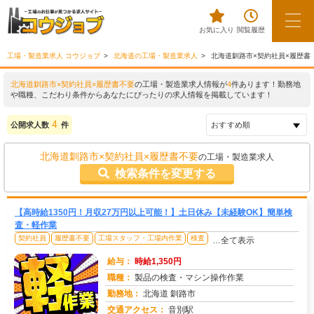
お気に入り
閲覧履歴
工場・製造業求人 コウジョブ
北海道の工場・製造業求人
北海道釧路市×契約社員×履歴書
北海道釧路市×契約社員×履歴書不要
の工場・製造業求人情報が
4
件あります！勤務地
や職種、こだわり条件からあなたにぴったりの求人情報を掲載しています！
4
公開求人数
件
北海道釧路市×契約社員×履歴書不要
の工場・製造業求人
検索条件を変更する
【高時給1350円！月収27万円以上可能！】土日休み【未経験OK】簡単検
査・軽作業
契約社員
履歴書不要
工場スタッフ・工場内作業
検査
…全て表示
給与：
時給1,350円
職種：
製品の検査・マシン操作作業
勤務地：
北海道 釧路市
交通アクセス：
音別駅