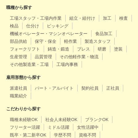
職種から探す
工場スタッフ・工場内作業
組立・組付け
加工
検査
検品
仕分け
ピッキング
機械オペレーター・マシンオペレーター
食品加工
部品供給
保守・保全
軽作業
製造スタッフ
フォークリフト
鋳造・鍛造
プレス
研磨
塗装
生産管理
品質管理
その他軽作業・物流
その他製造業・工場
工場内事務
雇用形態から探す
派遣社員
パート・アルバイト
契約社員
正社員
職業紹介
こだわりから探す
職種未経験OK
社会人未経験OK
ブランクOK
フリーター活躍
ミドル活躍
女性活躍中
既卒・第二新卒OK
学歴不問
資格不問