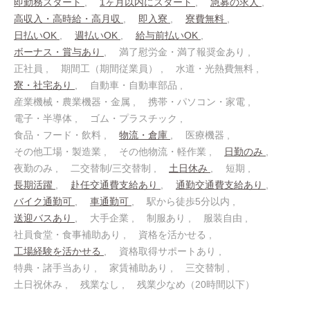
即勤務スタート
1ヶ月以内にスタート
急募の求人
高収入・高時給・高月収
即入寮
寮費無料
日払いOK
週払いOK
給与前払いOK
ボーナス・賞与あり
満了慰労金・満了報奨金あり
正社員
期間工（期間従業員）
水道・光熱費無料
寮・社宅あり
自動車・自動車部品
産業機械・農業機器・金属
携帯・パソコン・家電
電子・半導体
ゴム・プラスチック
食品・フード・飲料
物流・倉庫
医療機器
その他工場・製造業
その他物流・軽作業
日勤のみ
夜勤のみ
二交替制/三交替制
土日休み
短期
長期活躍
赴任交通費支給あり
通勤交通費支給あり
バイク通勤可
車通勤可
駅から徒歩5分以内
送迎バスあり
大手企業
制服あり
服装自由
社員食堂・食事補助あり
資格を活かせる
工場経験を活かせる
資格取得サポートあり
特典・諸手当あり
家賃補助あり
三交替制
土日祝休み
残業なし
残業少なめ（20時間以下）