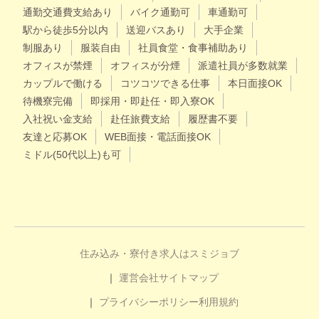
通勤交通費支給あり
バイク通勤可
車通勤可
駅から徒歩5分以内
送迎バスあり
大手企業
制服あり
服装自由
社員食堂・食事補助あり
オフィスが禁煙
オフィスが分煙
派遣社員が多数就業
カップルで働ける
コツコツできる仕事
本日面接OK
待機寮完備
即採用・即赴任・即入寮OK
入社祝い金支給
赴任旅費支給
履歴書不要
友達と応募OK
WEB面接・電話面接OK
ミドル(50代以上)も可
住み込み・寮付き求人はスミジョブ
運営会社
サイトマップ
プライバシーポリシー
利用規約