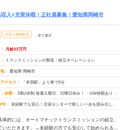
高収入×充実休暇！正社員募集！愛知県岡崎市
社会人未経験OK
…全て表示
与：
月給33万円
種：
トランスミッションの製造・組立オペレーション
務地：
愛知県 岡崎市
通アクセス：
「本宿駅」より車で5分
日・休暇：
5勤2休制 毎週土曜日、日曜日休み！ ・GW休暇あり ・お盆休暇あり ・年末年始休暇あり ※会社カレンダーによる
PR：
未経験でも安心！京栄センターで新しい一歩を踏み出してみませんか？→2000人以上の紹介実績があり、多くのスタッフが...
具体的には、オートマチックトランスミッションの組立、
ていただきます。→未経験の方でも安心して始められるよ