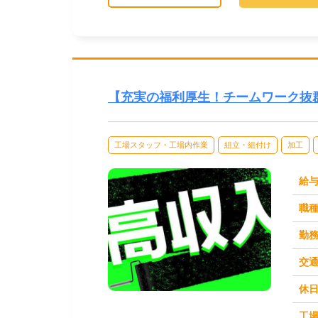
【充実の福利厚生！チームワーク抜
工場スタッフ・工場内作業
組立・組付け
加工
給
職
勤
交
休
求人番号：50999
工場