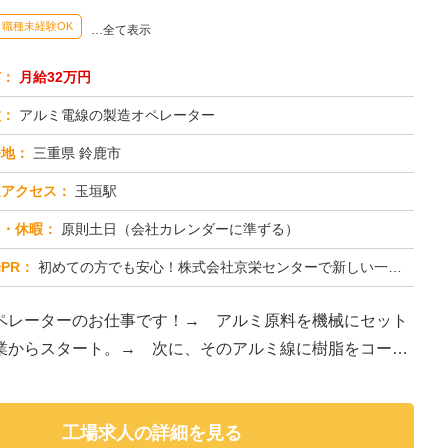
職種未経験OK
…全て表示
与：
月給32万円
種：
アルミ電線の製造オペレーター
務地：
三重県 鈴鹿市
通アクセス：
玉垣駅
日・休暇：
原則土日（会社カレンダーに準ずる）
PR：
初めての方でも安心！株式会社京栄センターで新しい一歩を踏み出しませんか？→最短1日で入寮可能！充実の寮環境で生活備...
ペレーターのお仕事です！→ アルミ原料を機械にセット
業からスタート。→ 次に、そのアルミ線に樹脂をコーテ
工場求人の詳細を見る