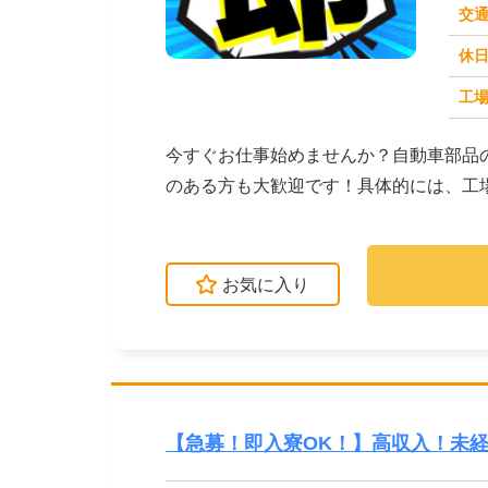
交
休
求人番号：49576
工場
今すぐお仕事始めませんか？自動車部品
のある方も大歓迎です！具体的には、工
査：不良品がないか...
お気に入り
【急募！即入寮OK！】高収入！未