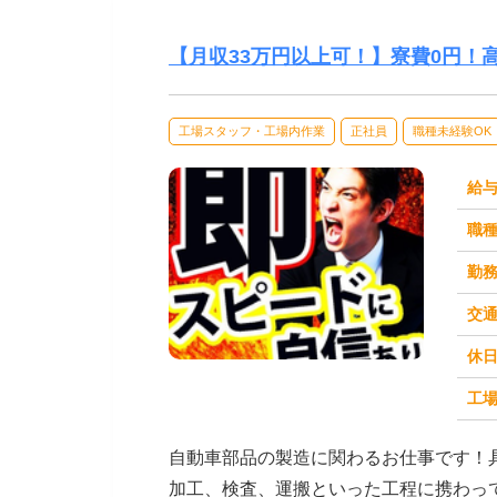
【月収33万円以上可！】寮費0円！
工場スタッフ・工場内作業
正社員
職種未経験OK
給
職
勤
交
休
求人番号：50558
工場
自動車部品の製造に関わるお仕事です！
加工、検査、運搬といった工程に携わっ