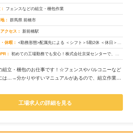
種：
フェンスなどの組立・梱包作業
務地：
群馬県 前橋市
通アクセス：
新前橋駅
日・休暇：
<勤務形態>配属先による ＜シフト＞5勤2休 ＜休日＞土日祝
PR：
初めての工場勤務でも安心！株式会社京栄センターで、新しい一歩を踏み出してみませんか？☆毎月100名以上の方が採用さ...
の組立・梱包のお仕事です！☆フェンスやバルコニーなど
には…→分かりやすいマニュアルがあるので、組立作業も
工場求人の詳細を見る