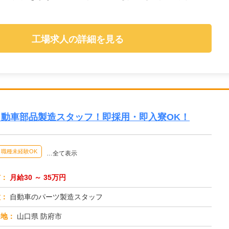
工場求人の詳細を見る
自動車部品製造スタッフ！即採用・即入寮OK！
職種未経験OK
…全て表示
与：
月給30 ～ 35万円
種：
自動車のパーツ製造スタッフ
務地：
山口県 防府市