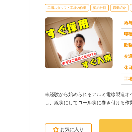
工場スタッフ・工場内作業
契約社員
職業紹介
給
職
勤
交
休
求人番号：50506
工場
未経験から始められるアルミ電線製造オ
し、線状にしてロール状に巻き付ける作
ィング。→ 最後に...
お気に入り