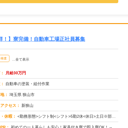
群！】寮完備！自動車工場正社員募集
検査
…全て表示
与：
月給30万円
種：
自動車の塗装・組付作業
務地：
埼玉県 狭山市
通アクセス：
新狭山
日・休暇：
<勤務形態>シフト制<シフト>5勤2休<休日>土日※部署による
PR：
初めての一人暮らしも安心！家具付き寮で即入寮OK！→鞄一つでOK！テレビ、ベッド、冷蔵庫など、生活に必要な家具・家...