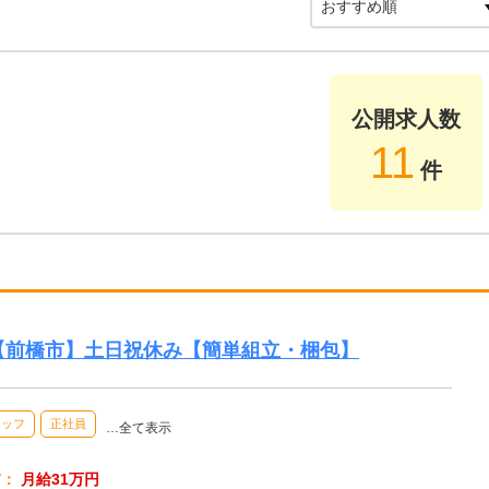
公開求人数
11
件
！【前橋市】土日祝休み【簡単組立・梱包】
タッフ
正社員
…全て表示
与：
月給31万円