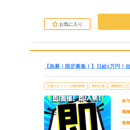
う、研修制度があり...
お気に入り
【急募！限定募集！】日給1万円！
工場スタッフ・工場内作業
契約社員
職業紹介
給
職
勤