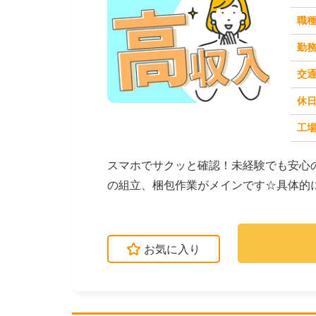
職
勤
交
休
求人番号：51280
工場
スマホでサクッと確認！未経験でも安心
の組立、梱包作業がメインです☆具体的
スムーズに進められ...
お気に入り