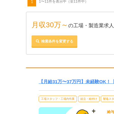
1〜11件を表示中
（全11件中）
1
月収30万～
の工場・製造業求人
検索条件を変更する
【月給31万〜37万円】未経験OK
工場スタッフ・工場内作業
組立・組付け
製造ス
給