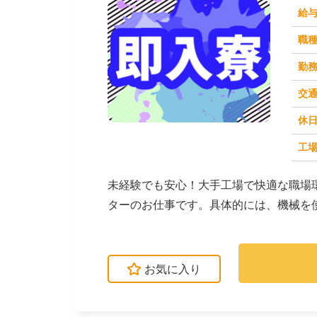
給
職
勤
交
休
求人番号：49549
工場
未経験でも安心！大手工場で快適な職場
ターのお仕事です。具体的には、機械を
つける作業が中心で...
お気に入り