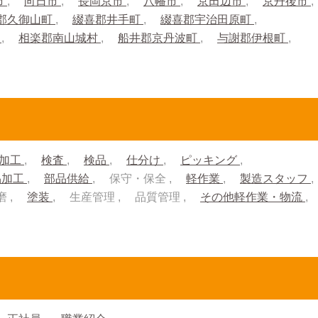
市
向日市
長岡京市
八幡市
京田辺市
京丹後市
郡久御山町
綴喜郡井手町
綴喜郡宇治田原町
町
相楽郡南山城村
船井郡京丹波町
与謝郡伊根町
加工
検査
検品
仕分け
ピッキング
品加工
部品供給
保守・保全
軽作業
製造スタッフ
磨
塗装
生産管理
品質管理
その他軽作業・物流