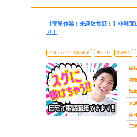
【簡単作業！未経験歓迎！】非球面
り！
工場スタッフ・工場内作業
契約社員
職業紹介
給
職
勤
交
休
求人番号：49538
工場