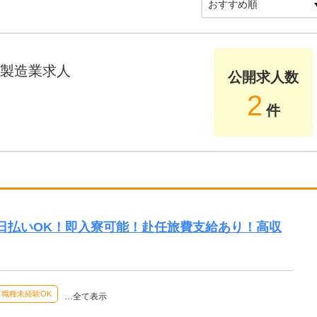
製造業求人
公開求人数
2
件
！】日払いOK！即入寮可能！赴任旅費支給あり！高収
職種未経験OK
…全て表示