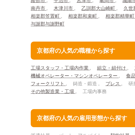
綾部市
宇治市
宮津市
亀岡市
城陽
南丹市
木津川市
乙訓郡大山崎町
久世
相楽郡笠置町
相楽郡和束町
相楽郡精華
与謝郡与謝野町
京都府の人気の職種から探す
工場スタッフ・工場内作業
組立・組付け
機械オペレーター・マシンオペレーター
食
フォークリフト
鋳造・鍛造
プレス
研
その他製造業・工場
工場内事務
京都府の人気の雇用形態から探す