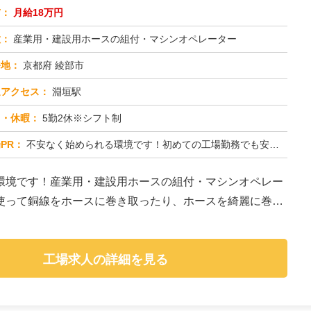
与：
月給18万円
種：
産業用・建設用ホースの組付・マシンオペレーター
務地：
京都府 綾部市
通アクセス：
淵垣駅
日・休暇：
5勤2休※シフト制
PR：
不安なく始められる環境です！初めての工場勤務でも安心の、充実のサポート体制をご用意しました。→ 初期費用0円の個室...
環境です！産業用・建設用ホースの組付・マシンオペレー
使って銅線をホースに巻き取ったり、ホースを綺麗に巻き
工場求人の詳細を見る