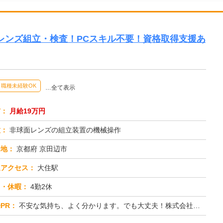
レンズ組立・検査！PCスキル不要！資格取得支援あ
職種未経験OK
…全て表示
与：
月給19万円
種：
非球面レンズの組立装置の機械操作
務地：
京都府 京田辺市
通アクセス：
大住駅
日・休暇：
4勤2休
PR：
不安な気持ち、よく分かります。でも大丈夫！株式会社京栄センターなら、未経験の方でも安心して始められます。→ 初期費...