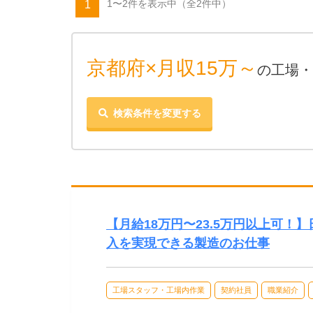
1〜2件を表示中
（全2件中）
1
京都府×月収15万～
の工場・
検索条件を変更する
【月給18万円〜23.5万円以上可
入を実現できる製造のお仕事
工場スタッフ・工場内作業
契約社員
職業紹介