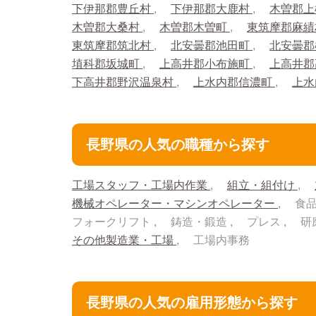
下伊那郡豊丘村
下伊那郡大鹿村
木曽郡
木曽郡大桑村
木曽郡木曽町
東筑摩郡麻
東筑摩郡筑北村
北安曇郡池田町
北安曇
埴科郡坂城町
上高井郡小布施町
上高井
下高井郡野沢温泉村
上水内郡信濃町
上水
長野県の人気の職種から探す
工場スタッフ・工場内作業
組立・組付け
機械オペレーター・マシンオペレーター
食
フォークリフト
鋳造・鍛造
プレス
研
その他製造業・工場
工場内事務
長野県の人気の雇用形態から探す