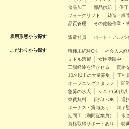
食品加工
部品供給
保守
フォークリフト
鋳造・鍛
品質管理
その他軽作業・
雇用形態から探す
派遣社員
パート・アルバ
こだわりから探す
職種未経験OK
社会人未経
ミドル活躍
女性活躍中
工場経験を活かせる
資格
10名以上の大量募集
正社
オープニングスタッフ
即
急募の求人
シニア(60代以
寮費無料
日払いOK
週
ボーナス・賞与あり
満了
期間工（期間従業員）
水
資格取得サポートあり
特