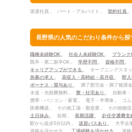
派遣社員
パート・アルバイト
契約社員
長野県の人気のこだわり条件から探
職種未経験OK
社会人未経験OK
ブランク
既卒・第二新卒OK
学歴不問
資格不問
キャリアアップができる
オープニングスタ
急募の求人
高収入・高時給・高月収
即
ボーナス・賞与あり
満了慰労金・満了報奨
水道・光熱費無料
寮・社宅あり
自動車・
携帯・パソコン・家電
電子・半導体
ゴム
医療機器
その他工場・製造業
その他物
土日休み
短期
長期活躍
赴任交通費支
駅から徒歩5分以内
送迎バスあり
大手企
資格を活かせる
工場経験を活かせる
資格