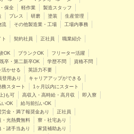
・保全
軽作業
製造スタッフ
造
プレス
研磨
塗装
生産管理
物流
その他製造業・工場
工場内事務
イト
契約社員
正社員
職業紹介
験OK
ブランクOK
フリーター活躍
既卒・第二新卒OK
学歴不問
資格不問
を活かせる
英語力不要
員登用あり
キャリアアップができる
勤務スタート
1ヶ月以内にスタート
上)も可
高収入・高時給・高月収
即入寮
払いOK
給与前払いOK
慰労金・満了報奨金あり
正社員
道・光熱費無料
寮・社宅あり
典・諸手当あり
家賃補助あり