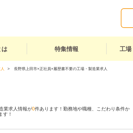
とは
特集情報
工場
求人
長野県上田市×正社員×履歴書不要の工場・製造業求人
造業求人情報が
0
件あります！勤務地や職種、こだわり条件か
ます！