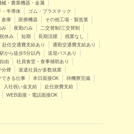
機械・農業機器・金属
子・半導体
ゴム・プラスチック
・倉庫
医療機器
その他工場・製造業
のみ
夜勤のみ
二交替制/三交替制
祝休み
短期
長期活躍
残業なし
赴任交通費支給あり
通勤交通費支給あり
駅から徒歩5分以内
送迎バスあり
自由
社員食堂・食事補助あり
が分煙
派遣社員が多数就業
ツできる仕事
本日面接OK
待機寮完備
入社祝い金支給
赴任旅費支給
WEB面接・電話面接OK