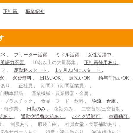
正社員
職業紹介
す
OK
フリーター活躍
ミドル活躍
女性活躍中
英語力不要
10名以上の大量募集
正社員登用あり
ッフ
即勤務スタート
1ヶ月以内にスタート
入寮
寮費無料
日払いOK
週払いOK
給与前払いOK
金あり
正社員
期間工（期間従業員）
自動車部品
産業機械・農業機器・金属
・プラスチック
食品・フード・飲料
物流・倉庫
流・軽作業
日勤のみ
夜勤のみ
二交替制/三交替制
給あり
通勤交通費支給あり
バイク通勤可
車通勤可
業
制服あり
服装自由
社員食堂・食事補助あり
取得サポートあり
特典・諸手当あり
家賃補助あり