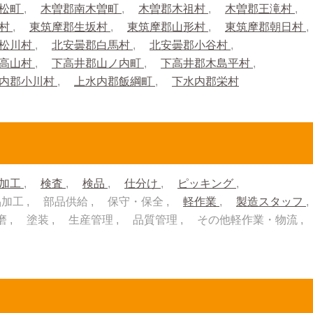
上松町
木曽郡南木曽町
木曽郡木祖村
木曽郡王滝村
績村
東筑摩郡生坂村
東筑摩郡山形村
東筑摩郡朝日村
郡松川村
北安曇郡白馬村
北安曇郡小谷村
郡高山村
下高井郡山ノ内町
下高井郡木島平村
内郡小川村
上水内郡飯綱町
下水内郡栄村
加工
検査
検品
仕分け
ピッキング
品加工
部品供給
保守・保全
軽作業
製造スタッフ
磨
塗装
生産管理
品質管理
その他軽作業・物流