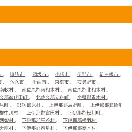
市
諏訪市
須坂市
小諸市
伊那市
駒ヶ根市
市
佐久市
千曲市
東御市
安曇野市
郡南牧村
南佐久郡南相木村
南佐久郡北相木村
久郡御代田町
北佐久郡立科町
小県郡青木村
士見町
諏訪郡原村
上伊那郡辰野町
上伊那郡箕輪町
郡中川村
上伊那郡宮田村
下伊那郡松川町
郡阿智村
下伊那郡平谷村
下伊那郡根羽村
郡天龍村
下伊那郡泰阜村
下伊那郡喬木村