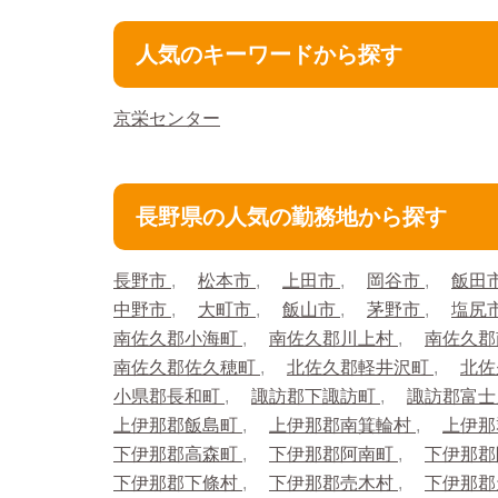
人気のキーワードから探す
京栄センター
長野県の人気の勤務地から探す
長野市
松本市
上田市
岡谷市
飯田
中野市
大町市
飯山市
茅野市
塩尻
南佐久郡小海町
南佐久郡川上村
南佐久
南佐久郡佐久穂町
北佐久郡軽井沢町
北佐
小県郡長和町
諏訪郡下諏訪町
諏訪郡富
上伊那郡飯島町
上伊那郡南箕輪村
上伊那
下伊那郡高森町
下伊那郡阿南町
下伊那
下伊那郡下條村
下伊那郡売木村
下伊那