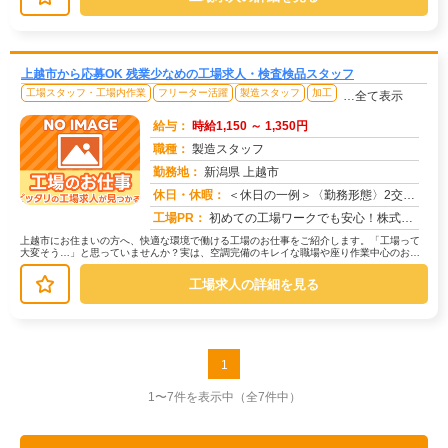
上越市から応募OK 残業少なめの工場求人・検査検品スタッフ
工場スタッフ・工場内作業
フリーター活躍
製造スタッフ
加工
…全て表示
給与：
時給1,150 ～ 1,350円
職種：
製造スタッフ
勤務地：
新潟県 上越市
休日・休暇：
＜休日の一例＞〈勤務形態〉2交替〈休日〉土日★ＧＷ・夏季・冬季・年末年始休暇あり★有給休暇あり※配属先により休日・...
求人番号：171921
工場PR：
初めての工場ワークでも安心！株式会社京栄センターなら、全国各地の豊富なお仕事の中から、あなたにぴったりの環境が見つ...
上越市にお住まいの方へ、快適な環境で働ける工場のお仕事をご紹介します。「工場って
大変そう…」と思っていませんか？実は、空調完備のキレイな職場や座り作業中心のお仕
事もたくさんあります。【たとえばこ...
工場求人の詳細を見る
1
1〜7件を表示中
（全7件中）