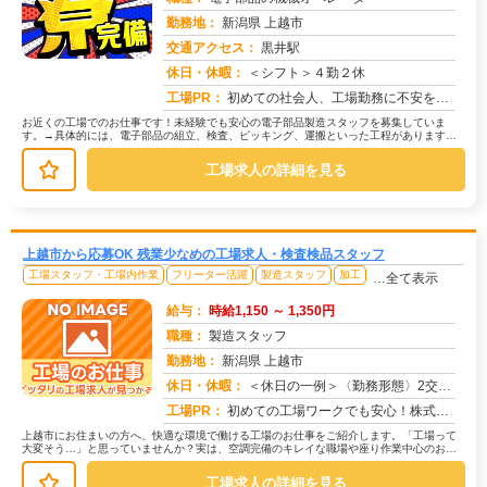
勤務地：
新潟県 上越市
交通アクセス：
黒井駅
求人番号：50652
休日・休暇：
＜シフト＞４勤２休
工場PR：
初めての社会人、工場勤務に不安を感じていませんか？株式会社京栄センターでは、未経験の方でも安心してスタートできる環...
お近くの工場でのお仕事です！未経験でも安心の電子部品製造スタッフを募集していま
す。→具体的には、電子部品の組立、検査、ピッキング、運搬といった工程があります。
難しい作業はありませんのでご安心くだ...
工場求人の詳細を見る
上越市から応募OK 残業少なめの工場求人・検査検品スタッフ
工場スタッフ・工場内作業
フリーター活躍
製造スタッフ
加工
…全て表示
給与：
時給1,150 ～ 1,350円
職種：
製造スタッフ
勤務地：
新潟県 上越市
休日・休暇：
＜休日の一例＞〈勤務形態〉2交替〈休日〉土日★ＧＷ・夏季・冬季・年末年始休暇あり★有給休暇あり※配属先により休日・...
求人番号：173772
工場PR：
初めての工場ワークでも安心！株式会社京栄センターなら、全国各地の豊富なお仕事の中から、あなたにぴったりの環境が見つ...
上越市にお住まいの方へ、快適な環境で働ける工場のお仕事をご紹介します。「工場って
大変そう…」と思っていませんか？実は、空調完備のキレイな職場や座り作業中心のお仕
事もたくさんあります。【たとえばこ...
工場求人の詳細を見る