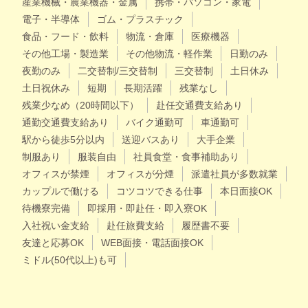
産業機械・農業機器・金属
携帯・パソコン・家電
電子・半導体
ゴム・プラスチック
食品・フード・飲料
物流・倉庫
医療機器
その他工場・製造業
その他物流・軽作業
日勤のみ
夜勤のみ
二交替制/三交替制
三交替制
土日休み
土日祝休み
短期
長期活躍
残業なし
残業少なめ（20時間以下）
赴任交通費支給あり
通勤交通費支給あり
バイク通勤可
車通勤可
駅から徒歩5分以内
送迎バスあり
大手企業
制服あり
服装自由
社員食堂・食事補助あり
オフィスが禁煙
オフィスが分煙
派遣社員が多数就業
カップルで働ける
コツコツできる仕事
本日面接OK
待機寮完備
即採用・即赴任・即入寮OK
入社祝い金支給
赴任旅費支給
履歴書不要
友達と応募OK
WEB面接・電話面接OK
ミドル(50代以上)も可