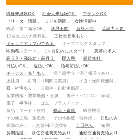
職種未経験OK
社会人未経験OK
ブランクOK
フリーター活躍
ミドル活躍
女性活躍中
既卒・第二新卒OK
学歴不問
資格不問
英語力不要
10名以上の大量募集
正社員登用あり
キャリアアップができる
オープニングスタッフ
即勤務スタート
1ヶ月以内にスタート
急募の求人
高収入・高時給・高月収
即入寮
寮費無料
日払いOK
週払いOK
給与前払いOK
ボーナス・賞与あり
満了慰労金・満了報奨金あり
正社員
期間工（期間従業員）
水道・光熱費無料
寮・社宅あり
自動車・自動車部品
産業機械・農業機器・金属
携帯・パソコン・家電
電子・半導体
ゴム・プラスチック
食品・フード・飲料
物流・倉庫
医療機器
その他工場・製造業
その他物流・軽作業
日勤のみ
夜勤のみ
二交替制/三交替制
土日休み
短期
長期活躍
赴任交通費支給あり
通勤交通費支給あり