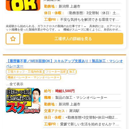
勤務地：
新潟県 上越市
休日・休暇：
〈勤務形態〉3交替制〈休日〉土日★ＧＷ★夏季休暇★冬季休暇★年末年始
求人番号：50655
工場PR：
不安な気持ちを解消できる環境です！→ お仕事探しで困っていること、何でもご相談ください。応募後のご相談率は7割！ ...
未経験から始められる、ガラスクロスの製織のお仕事です！→ 具体的には、エアージェ
ット織機を使った製織作業が中心です。→ 機械がスムーズに動くように、糸切れやボビ
ンの交換といった作業もお願いします...
工場求人の詳細を見る
【履歴書不要／WEB面接OK】スキルアップ支援あり！製品加工・マシンオ
ペレーター
工場スタッフ・工場内作業
フリーター活躍
加工
機械オペレーター・マシンオペレーター
…全て表示
給与：
時給1,500円
職種：
製品の加工・マシンオペレーター
勤務地：
新潟県 上越市
交通アクセス：
犀潟駅
求人番号：50653
休日・休暇：
<勤務形態>3交替制<休日>4勤2休★ＧＷ★夏季休暇★冬季休暇★年末年始
工場PR：
愛媛で新しい生活を始めませんか？→すぐに住める寮完備！初期費用は一切かかりません！敷金礼金、鍵交換代、仲介手数料、...