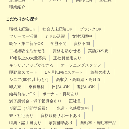
職業紹介
こだわりから探す
職種未経験OK
社会人未経験OK
ブランクOK
フリーター活躍
ミドル活躍
女性活躍中
既卒・第二新卒OK
学歴不問
資格不問
工場経験を活かせる
資格を活かせる
英語力不要
10名以上の大量募集
正社員登用あり
キャリアアップができる
オープニングスタッフ
即勤務スタート
1ヶ月以内にスタート
急募の求人
シニア(60代以上)も可
高収入・高時給・高月収
即入寮
寮費無料
日払いOK
週払いOK
給与前払いOK
ボーナス・賞与あり
満了慰労金・満了報奨金あり
正社員
期間工（期間従業員）
水道・光熱費無料
寮・社宅あり
資格取得サポートあり
特典・諸手当あり
家賃補助あり
自動車・自動車部品