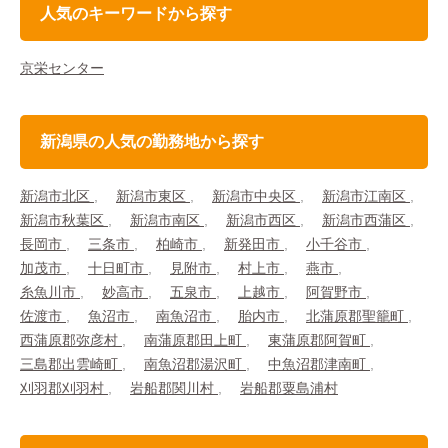
人気のキーワードから探す
京栄センター
新潟県の人気の勤務地から探す
新潟市北区
新潟市東区
新潟市中央区
新潟市江南区
新潟市秋葉区
新潟市南区
新潟市西区
新潟市西蒲区
長岡市
三条市
柏崎市
新発田市
小千谷市
加茂市
十日町市
見附市
村上市
燕市
糸魚川市
妙高市
五泉市
上越市
阿賀野市
佐渡市
魚沼市
南魚沼市
胎内市
北蒲原郡聖籠町
西蒲原郡弥彦村
南蒲原郡田上町
東蒲原郡阿賀町
三島郡出雲崎町
南魚沼郡湯沢町
中魚沼郡津南町
刈羽郡刈羽村
岩船郡関川村
岩船郡粟島浦村