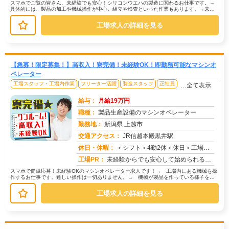
スマホでご覧の皆さん、未経験でも安心！シリコンウエハの製造に関わるお仕事です。→
具体的には、製品の加工や機械操作が中心。組立や検査といった作業もあります。→未経
験者多数活躍中！研修があるので、初...
工場求人の詳細を見る
【急募！限定募集！】高収入！寮完備！未経験OK！即勤務可能なマシンオ
ペレーター
工場スタッフ・工場内作業
フリーター活躍
製造スタッフ
正社員
…全て表示
給与：
月給19万円
職種：
製品生産設備のマシンオペレーター
勤務地：
新潟県 上越市
交通アクセス：
JR信越本殿黒井駅
求人番号：50651
休日・休暇：
＜シフト＞4勤2休＜休日＞工場カレンダー
工場PR：
未経験からでも安心して始められるお仕事です！株式会社京栄センターでは、現在多くの未経験の方が活躍中！20代、30代...
スマホで簡単応募！未経験OKのマシンオペレーター求人です！→ 工場内にある機械を操
作するお仕事です。難しい操作は一切ありません。→ 機械が製品を作っている様子を目
で見て、不良品がないか確認する作...
工場求人の詳細を見る