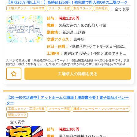
【月収26万円以上可！】高時給1250円！寮完備で即入寮OKの工場ワーク
工場スタッフ・工場内作業
フリーター活躍
製造スタッフ
契約社員
…全て表示
給与：
時給1,250円
職種：
製品製造のための段取り作業
勤務地：
新潟県 上越市
交通アクセス：
黒井駅
求人番号：50654
休日・休暇：
<勤務形態>シフト制<休日>4勤2休★ＧＷ★夏季休暇★冬季休暇★年末年始
工場PR：
未経験でも安心！仲間と成長できる職場です！→ 経験や資格は一切不問です！未経験から活躍している方が多数！先輩スタッ...
スマホで簡単応募！未経験OKの工場ワーク！→製品製造の段取り作業のお仕事です。具体
的には、機械に材料をセットしてボタンを押す作業が中心です。重いものを持つ作業や危
険な作業は機械が行うので、体力に...
工場求人の詳細を見る
【20〜40代活躍中】アットホームな職場！履歴書不要！電子部品オペレー
ター
工場スタッフ・工場内作業
フリーター活躍
機械オペレーター・マシンオペレーター
製造スタッフ
…全て表示
給与：
時給1,300円
職種：
電子部品の機械オペレーター