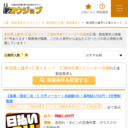
お気に入り
閲覧履歴
工場・製造業求人 コウジョブ
新潟県の工場・製造業求人
新潟県上越市×工場スタッフ・工
新潟県上越市×工場スタッフ・工場内作業×フリーター活躍
の工場・製造業求人情報
が
7
件あります！勤務地や職種、こだわり条件からあなたにぴったりの求人情報を掲
載しています！
7
公開求人数
件
新潟県上越市×工場スタッフ・工場内作業×フリーター活躍
の工場・
製造業求人
検索条件を変更する
【急募！限定〇名！】大手メーカー！未経験OK！高時給1750円！3交替制
勤務
工場スタッフ・工場内作業
フリーター活躍
製造スタッフ
契約社員
…全て表示
給与：
時給1,400円
職種：
糸切れ・ボビンの交換作業・ガラスクロ
ス製織作業