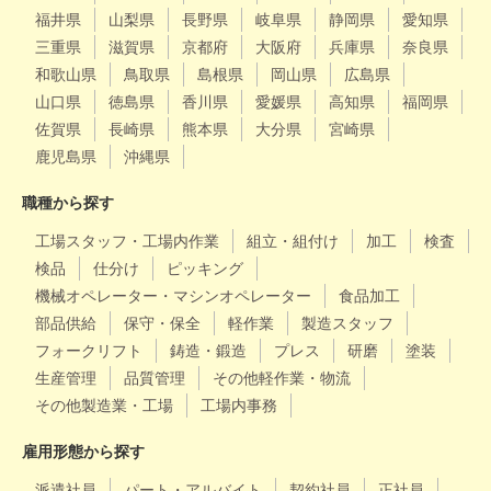
福井県
山梨県
長野県
岐阜県
静岡県
愛知県
三重県
滋賀県
京都府
大阪府
兵庫県
奈良県
和歌山県
鳥取県
島根県
岡山県
広島県
山口県
徳島県
香川県
愛媛県
高知県
福岡県
佐賀県
長崎県
熊本県
大分県
宮崎県
鹿児島県
沖縄県
職種から探す
工場スタッフ・工場内作業
組立・組付け
加工
検査
検品
仕分け
ピッキング
機械オペレーター・マシンオペレーター
食品加工
部品供給
保守・保全
軽作業
製造スタッフ
フォークリフト
鋳造・鍛造
プレス
研磨
塗装
生産管理
品質管理
その他軽作業・物流
その他製造業・工場
工場内事務
雇用形態から探す
派遣社員
パート・アルバイト
契約社員
正社員