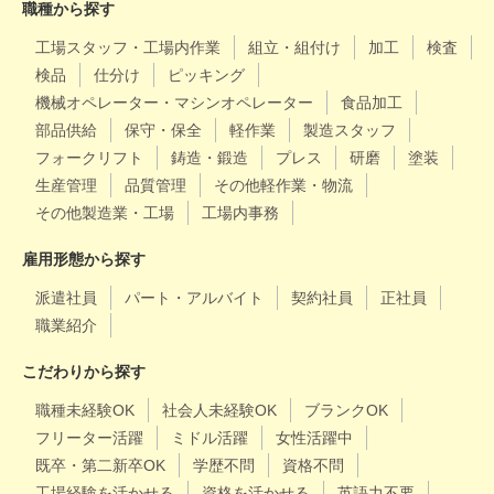
職種から探す
工場スタッフ・工場内作業
組立・組付け
加工
検査
検品
仕分け
ピッキング
機械オペレーター・マシンオペレーター
食品加工
部品供給
保守・保全
軽作業
製造スタッフ
フォークリフト
鋳造・鍛造
プレス
研磨
塗装
生産管理
品質管理
その他軽作業・物流
その他製造業・工場
工場内事務
雇用形態から探す
派遣社員
パート・アルバイト
契約社員
正社員
職業紹介
こだわりから探す
職種未経験OK
社会人未経験OK
ブランクOK
フリーター活躍
ミドル活躍
女性活躍中
既卒・第二新卒OK
学歴不問
資格不問
工場経験を活かせる
資格を活かせる
英語力不要