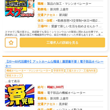
職種：
製品の加工・マシンオペレーター
勤務地：
新潟県 上越市
交通アクセス：
犀潟駅
求人番号：50653
休日・休暇：
<勤務形態>3交替制<休日>4勤2休★ＧＷ★夏季休暇★冬季休暇★年末年始
工場PR：
愛媛で新しい生活を始めませんか？→すぐに住める寮完備！初期費用は一切かかりません！敷金礼金、鍵交換代、仲介手数料、...
スマホでご覧の皆さん、未経験でも安心！シリコンウエハの製造に関わるお仕事です。→
具体的には、製品の加工や機械操作が中心。組立や検査といった作業もあります。→未経
験者多数活躍中！研修があるので、初...
工場求人の詳細を見る
【20〜40代活躍中】アットホームな職場！履歴書不要！電子部品オペレー
ター
機械オペレーター・マシンオペレーター
学歴不問
工場スタッフ・工場内作業
製造スタッフ
…全て表示
給与：
時給1,300円
職種：
電子部品の機械オペレーター
勤務地：
新潟県 上越市
交通アクセス：
黒井駅
求人番号：50652
休日・休暇：
＜シフト＞４勤２休