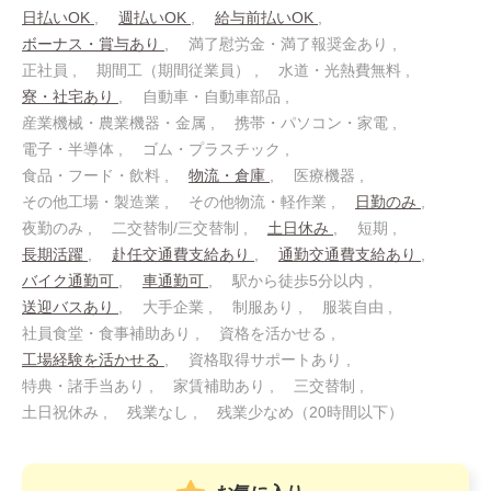
日払いOK
週払いOK
給与前払いOK
ボーナス・賞与あり
満了慰労金・満了報奨金あり
正社員
期間工（期間従業員）
水道・光熱費無料
寮・社宅あり
自動車・自動車部品
産業機械・農業機器・金属
携帯・パソコン・家電
電子・半導体
ゴム・プラスチック
食品・フード・飲料
物流・倉庫
医療機器
その他工場・製造業
その他物流・軽作業
日勤のみ
夜勤のみ
二交替制/三交替制
土日休み
短期
長期活躍
赴任交通費支給あり
通勤交通費支給あり
バイク通勤可
車通勤可
駅から徒歩5分以内
送迎バスあり
大手企業
制服あり
服装自由
社員食堂・食事補助あり
資格を活かせる
工場経験を活かせる
資格取得サポートあり
特典・諸手当あり
家賃補助あり
三交替制
土日祝休み
残業なし
残業少なめ（20時間以下）