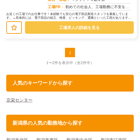
工場PR：
初めての社会人、工場勤務に不安を感じていませんか？株式会社京栄センターでは、未経験の方でも安心してスタートできる環...
お近くの工場でのお仕事です！未経験でも安心の電子部品製造スタッフを募集していま
す。→具体的には、電子部品の組立、検査、ピッキング、運搬といった工程があります。
難しい作業はありませんのでご安心くだ...
工場求人の詳細を見る
1
1〜2件を表示中
（全2件中）
人気のキーワードから探す
京栄センター
新潟県の人気の勤務地から探す