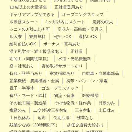
10名以上の大量募集
正社員登用あり
キャリアアップができる
オープニングスタッフ
即勤務スタート
1ヶ月以内にスタート
急募の求人
シニア(60代以上)も可
高収入・高時給・高月収
即入寮
寮費無料
日払いOK
週払いOK
給与前払いOK
ボーナス・賞与あり
満了慰労金・満了報奨金あり
正社員
期間工（期間従業員）
水道・光熱費無料
寮・社宅あり
資格取得サポートあり
特典・諸手当あり
家賃補助あり
自動車・自動車部品
産業機械・農業機器・金属
携帯・パソコン・家電
電子・半導体
ゴム・プラスチック
食品・フード・飲料
物流・倉庫
医療機器
その他工場・製造業
その他物流・軽作業
日勤のみ
夜勤のみ
二交替制/三交替制
三交替制
土日休み
土日祝休み
短期
長期活躍
残業なし
残業少なめ（20時間以下）
赴任交通費支給あり