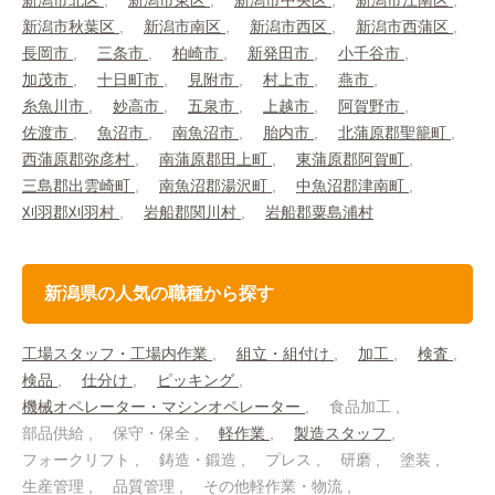
新潟市北区
新潟市東区
新潟市中央区
新潟市江南区
新潟市秋葉区
新潟市南区
新潟市西区
新潟市西蒲区
長岡市
三条市
柏崎市
新発田市
小千谷市
加茂市
十日町市
見附市
村上市
燕市
糸魚川市
妙高市
五泉市
上越市
阿賀野市
佐渡市
魚沼市
南魚沼市
胎内市
北蒲原郡聖籠町
西蒲原郡弥彦村
南蒲原郡田上町
東蒲原郡阿賀町
三島郡出雲崎町
南魚沼郡湯沢町
中魚沼郡津南町
刈羽郡刈羽村
岩船郡関川村
岩船郡粟島浦村
新潟県の人気の職種から探す
工場スタッフ・工場内作業
組立・組付け
加工
検査
検品
仕分け
ピッキング
機械オペレーター・マシンオペレーター
食品加工
部品供給
保守・保全
軽作業
製造スタッフ
フォークリフト
鋳造・鍛造
プレス
研磨
塗装
生産管理
品質管理
その他軽作業・物流