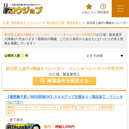
お気に入り
閲覧履歴
工場・製造業求人 コウジョブ
新潟県の工場・製造業求人
新潟県上越市×機械オペレーター
新潟県上越市×機械オペレーター・マシンオペレーター×学歴不問
の工場・製造業求
人情報が
2
件あります！勤務地や職種、こだわり条件からあなたにぴったりの求人情
報を掲載しています！
2
公開求人数
件
新潟県上越市×機械オペレーター・マシンオペレーター×学歴不問
の工場・製造業求人
検索条件を変更する
【履歴書不要／WEB面接OK】スキルアップ支援あり！製品加工・マシンオ
ペレーター
機械オペレーター・マシンオペレーター
学歴不問
工場スタッフ・工場内作業
加工
…全て表示
給与：
時給1,500円