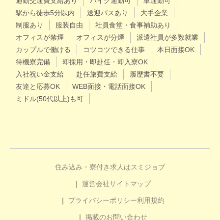
通勤交通費支給あり
バイク通勤可
車通勤可
駅から徒歩5分以内
送迎バスあり
大手企業
制服あり
服装自由
社員食堂・食事補助あり
オフィスが禁煙
オフィスが分煙
派遣社員が多数就業
カップルで働ける
コツコツできる仕事
本日面接OK
待機寮完備
即採用・即赴任・即入寮OK
入社祝い金支給
赴任旅費支給
履歴書不要
友達と応募OK
WEB面接・電話面接OK
ミドル(50代以上)も可
住み込み・寮付き求人はスミジョブ
運営会社
サイトマップ
プライバシーポリシー
利用規約
掲載のお問い合わせ