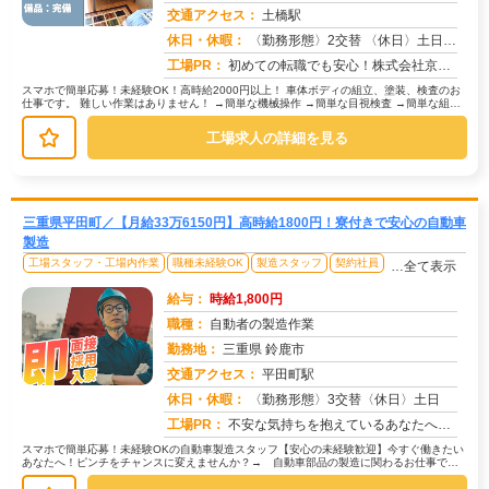
交通アクセス：
土橋駅
求人番号：50147
休日・休暇：
〈勤務形態〉2交替 〈休日〉土日休み ※職場カレンダーによる
工場PR：
初めての転職でも安心！株式会社京栄センターで新しい一歩を踏み出してみませんか？ → 専属コーディネーターが就業ま...
スマホで簡単応募！未経験OK！高時給2000円以上！ 車体ボディの組立、塗装、検査のお
仕事です。 難しい作業はありません！ →簡単な機械操作 →簡単な目視検査 →簡単な組立
作業 未経験の方...
工場求人の詳細を見る
三重県平田町／【月給33万6150円】高時給1800円！寮付きで安心の自動車
製造
工場スタッフ・工場内作業
職種未経験OK
製造スタッフ
契約社員
…全て表示
給与：
時給1,800円
職種：
自動者の製造作業
勤務地：
三重県 鈴鹿市
交通アクセス：
平田町駅
求人番号：50426
休日・休暇：
〈勤務形態〉3交替〈休日〉土日
工場PR：
不安な気持ちを抱えているあなたへ。株式会社京栄センターは、未経験者多数活躍中！経験やスキルは一切問いません。→ 最...
スマホで簡単応募！未経験OKの自動車製造スタッフ【安心の未経験歓迎】今すぐ働きたい
あなたへ！ピンチをチャンスに変えませんか？→ 自動車部品の製造に関わるお仕事で
す。→ 具体的な作業は、部品を機械...