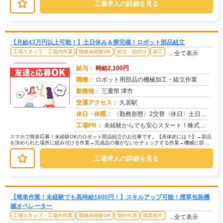
工場求人の詳細を見る
【月給43万円以上可能！】土日休み＆寮完備！ロボット部品組立
工場スタッフ・工場内作業
職種未経験OK
組立・組付け
加工
…全て表示
給与：
時給2,100円
職種：
ロボット用部品の機械加工・組立作業
勤務地：
三重県 津市
交通アクセス：
久居駅
求人番号：50433
休日・休暇：
〈勤務形態〉2交替〈休日〉土日休み※職場カレンダーによる
工場PR：
未経験からでも安心スタート！株式会社京栄センターで新しい一歩を踏み出しませんか？→経験・学歴・スキルは一切不問です...
スマホで簡単応募！未経験OKのロボット部品組立のお仕事です。【具体的には？】→部品
を決められた場所に組み付ける作業→完成品の傷がないかチェックする作業→機械に部品
をセットしてボタンを押すだけの作...
工場求人の詳細を見る
【簡単作業！未経験でも高時給1600円！】スキルアップ可能！煙草包装機
械オペレーター
工場スタッフ・工場内作業
職種未経験OK
契約社員
職業紹介
…全て表示