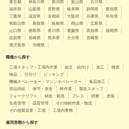
東京都
神奈川県
新潟県
富山県
石川県
福井県
山梨県
長野県
岐阜県
静岡県
愛知県
三重県
滋賀県
京都府
大阪府
兵庫県
奈良県
和歌山県
鳥取県
島根県
岡山県
広島県
山口県
徳島県
香川県
愛媛県
高知県
福岡県
佐賀県
長崎県
熊本県
大分県
宮崎県
鹿児島県
沖縄県
職種から探す
工場スタッフ・工場内作業
組立・組付け
加工
検査
検品
仕分け
ピッキング
機械オペレーター・マシンオペレーター
食品加工
部品供給
保守・保全
軽作業
製造スタッフ
フォークリフト
鋳造・鍛造
プレス
研磨
塗装
生産管理
品質管理
その他軽作業・物流
その他製造業・工場
工場内事務
雇用形態から探す