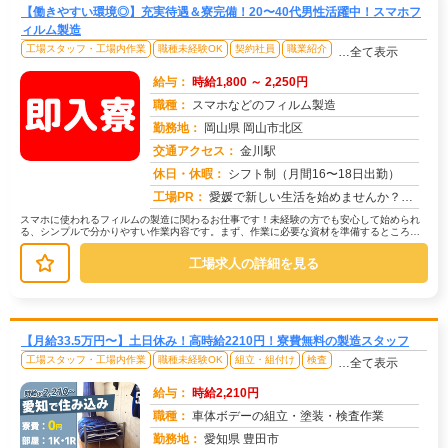
【働きやすい環境◎】充実待遇＆寮完備！20〜40代男性活躍中！スマホフ
ィルム製造
工場スタッフ・工場内作業
職種未経験OK
契約社員
職業紹介
…全て表示
給与：
時給1,800 ～ 2,250円
職種：
スマホなどのフィルム製造
勤務地：
岡山県 岡山市北区
交通アクセス：
金川駅
求人番号：49557
休日・休暇：
シフト制（月間16〜18日出勤）
工場PR：
愛媛で新しい生活を始めませんか？【充実のサポート体制で安心スタート】→すぐに住める寮完備！面倒な手続きは不要です。...
スマホに使われるフィルムの製造に関わるお仕事です！未経験の方でも安心して始められ
る、シンプルで分かりやすい作業内容です。まず、作業に必要な資材を準備するところか
らスタート。次に、機械に製品をセッ...
工場求人の詳細を見る
【月給33.5万円〜】土日休み！高時給2210円！寮費無料の製造スタッフ
工場スタッフ・工場内作業
職種未経験OK
組立・組付け
検査
…全て表示
給与：
時給2,210円
職種：
車体ボデーの組立・塗装・検査作業
勤務地：
愛知県 豊田市