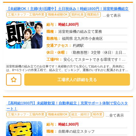
【未経験OK！主婦(夫)活躍中】土日祝休み！時給1800円！浴室乾燥機組立
工場スタッフ・工場内作業
職種未経験OK
契約社員
職業紹介
…全て表示
給与：
時給1,800円
職種：
浴室乾燥機の組み立て業務
勤務地：
福岡県 北九州市小倉南区
交通アクセス：
朽網駅
求人番号：49582
休日・休暇：
〈勤務形態〉3交替〈休日〉土日祝★ＧＷ★夏季休暇★冬季休暇
工場PR：
安心してスタートできる環境です！充実の無料寮完備！ワンルームでテレビ、冷蔵庫、洗濯機、エアコン、布団、電子レンジも...
浴室乾燥機の組み立てのお仕事です！未経験の方でも安心して始められます。具体的に
は、8〜1ラインの作業工程で、組み立て、ピッキング、運搬のいずれかに配属されます。
→組み立て作業では、約7kg程度の...
工場求人の詳細を見る
【高時給1900円】未経験歓迎！自動車組立｜充実サポート体制で安心スタ
ート！
工場スタッフ・工場内作業
職種未経験OK
組立・組付け
軽作業
…全て表示
給与：
時給1,900円
職種：
自動車の組立スタッフ