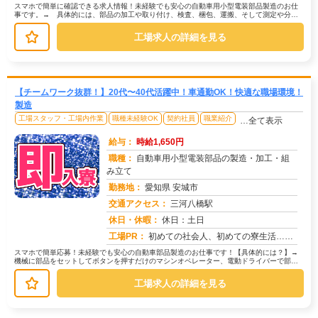
スマホで簡単に確認できる求人情報！未経験でも安心の自動車用小型電装部品製造のお仕
事です。→ 具体的には、部品の加工や取り付け、検査、梱包、運搬、そして測定や分解
作業などを行います。→ 一つひとつ...
工場求人の詳細を見る
【チームワーク抜群！】20代〜40代活躍中！車通勤OK！快適な職場環境！
製造
工場スタッフ・工場内作業
職種未経験OK
契約社員
職業紹介
…全て表示
給与：
時給1,650円
職種：
自動車用小型電装部品の製造・加工・組
み立て
勤務地：
愛知県 安城市
交通アクセス：
三河八橋駅
求人番号：50544
休日・休暇：
休日：土日
工場PR：
初めての社会人、初めての寮生活…不安は尽きないですよね。でも大丈夫！株式会社京栄センターなら、専属スタッフが就業ま...
スマホで簡単応募！未経験でも安心の自動車部品製造のお仕事です！【具体的には？】→
機械に部品をセットしてボタンを押すだけのマシンオペレーター、電動ドライバーで部品
を取り付ける組立、完成品を目視で検...
工場求人の詳細を見る