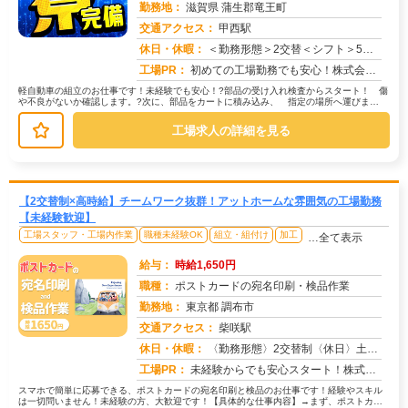
勤務地：
滋賀県 蒲生郡竜王町
交通アクセス：
甲西駅
求人番号：49936
休日・休暇：
＜勤務形態＞2交替＜シフト＞5勤2休＜休日＞工場カレンダーによる/長期休暇/GW /夏季/ 年末年始
工場PR：
初めての工場勤務でも安心！株式会社京栄センターで新しい一歩を踏み出しませんか？→未経験者多数活躍中！先輩たちも最初...
軽自動車の組立のお仕事です！未経験でも安心！?部品の受け入れ検査からスタート！ 傷
や不良がないか確認します。?次に、部品をカートに積み込み、 指定の場所へ運びま
す。?最後は倉庫から必要な部品を探...
工場求人の詳細を見る
【2交替制×高時給】チームワーク抜群！アットホームな雰囲気の工場勤務
【未経験歓迎】
工場スタッフ・工場内作業
職種未経験OK
組立・組付け
加工
…全て表示
給与：
時給1,650円
職種：
ポストカードの宛名印刷・検品作業
勤務地：
東京都 調布市
交通アクセス：
柴咲駅
求人番号：50724
休日・休暇：
〈勤務形態〉2交替制〈休日〉土日★ＧＷ★夏季休暇★冬季休暇★年末年始
工場PR：
未経験からでも安心スタート！株式会社京栄センターで新しい一歩を踏み出してみませんか？→ 応募から最短翌日勤務開始！...
スマホで簡単に応募できる、ポストカードの宛名印刷と検品のお仕事です！経験やスキル
は一切問いません！未経験の方、大歓迎です！【具体的な仕事内容】→まず、ポストカー