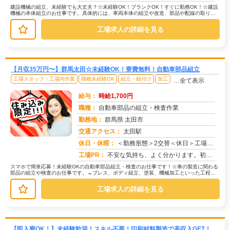
建設機械の組立、未経験でも大丈夫？☆未経験OK！ブランクOK！すぐに勤務OK！☆建設
機械の本体組立のお仕事です。具体的には、車両本体の組立や改造、部品や配線の取り付
けなどを行います。→20代〜4...
工場求人の詳細を見る
【月収35万円〜】群馬太田☆未経験OK！寮費無料！自動車部品組立
工場スタッフ・工場内作業
職種未経験OK
組立・組付け
加工
…全て表示
給与：
時給1,700円
職種：
自動車部品の組立・検査作業
勤務地：
群馬県 太田市
交通アクセス：
太田駅
求人番号：51289
休日・休暇：
＜勤務形態＞2交替＜休日＞工場カレンダーによる/長期休暇/GW /夏季/ 年末年始
工場PR：
不安な気持ち、よく分かります。初めての仕事、初めての場所…でも大丈夫！☆未経験者多数活躍中！☆経験やスキルは一切問...
スマホで簡単応募！未経験OKの自動車部品組立・検査のお仕事です！☆車の製造に関わる
部品の組立や検査のお仕事です。→プレス、ボディ組立、塗装、機械加工といった工程で
製造された部品を扱います。☆ライ...
工場求人の詳細を見る
【即入寮OK！】未経験歓迎！スキル不要！印刷材料製造で高収入GET！