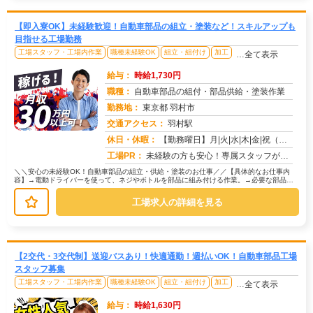
【即入寮OK】未経験歓迎！自動車部品の組立・塗装など！スキルアップも
目指せる工場勤務
工場スタッフ・工場内作業
職種未経験OK
組立・組付け
加工
…全て表示
給与：
時給1,730円
職種：
自動車部品の組付・部品供給・塗装作業
勤務地：
東京都 羽村市
交通アクセス：
羽村駅
求人番号：50698
休日・休暇：
【勤務曜日】月|火|水|木|金|祝（工場カレンダーに準ずる）【休日・休暇】土日休み（GW休暇・夏季休暇・年末年始休...
工場PR：
未経験の方も安心！専属スタッフが就業まで徹底サポート！初めての工場勤務や住込み勤務でも大丈夫！→ 担当スタッフが丁...
＼＼安心の未経験OK！自動車部品の組立・供給・塗装のお仕事／／【具体的なお仕事内
容】→電動ドライバーを使って、ネジやボトルを部品に組み付ける作業。→必要な部品を
運ぶ、シンプルで負担の少ない作業。...
工場求人の詳細を見る
【2交代・3交代制】送迎バスあり！快適通勤！週払いOK！自動車部品工場
スタッフ募集
工場スタッフ・工場内作業
職種未経験OK
組立・組付け
加工
…全て表示
給与：
時給1,630円