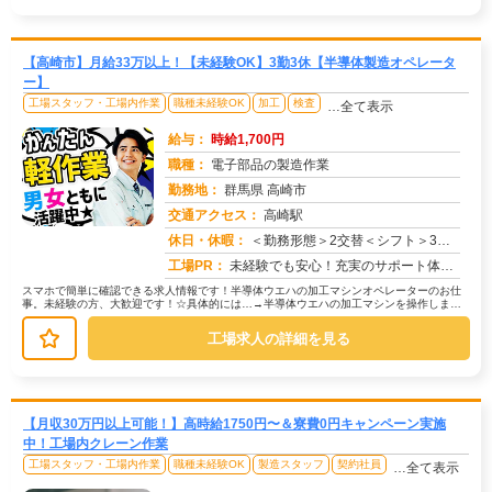
【高崎市】月給33万以上！【未経験OK】3勤3休【半導体製造オペレータ
ー】
工場スタッフ・工場内作業
職種未経験OK
加工
検査
…全て表示
給与：
時給1,700円
職種：
電子部品の製造作業
勤務地：
群馬県 高崎市
交通アクセス：
高崎駅
求人番号：51239
休日・休暇：
＜勤務形態＞2交替＜シフト＞3勤3休＜休日＞工場カレンダーによる/長期休暇/GW /夏季/ 年末年始
工場PR：
未経験でも安心！充実のサポート体制で新しい一歩を踏み出せます。☆経験・スキルは一切不問！学歴も問いません。☆未経験...
スマホで簡単に確認できる求人情報です！半導体ウエハの加工マシンオペレーターのお仕
事。未経験の方、大歓迎です！☆具体的には…→半導体ウエハの加工マシンを操作しま
す。→顕微鏡を使って検査を行います。...
工場求人の詳細を見る
【月収30万円以上可能！】高時給1750円〜＆寮費0円キャンペーン実施
中！工場内クレーン作業
工場スタッフ・工場内作業
職種未経験OK
製造スタッフ
契約社員
…全て表示