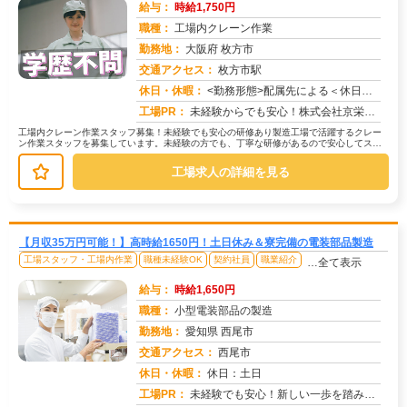
給与：
時給1,750円
職種：
工場内クレーン作業
勤務地：
大阪府 枚方市
交通アクセス：
枚方市駅
求人番号：49346
休日・休暇：
<勤務形態>配属先による＜休日＞工場カレンダーによる
工場PR：
未経験からでも安心！株式会社京栄センターで新しい一歩を踏み出してみませんか？→充実の研修制度でしっかりサポート！先...
工場内クレーン作業スタッフ募集！未経験でも安心の研修あり製造工場で活躍するクレー
ン作業スタッフを募集しています。未経験の方でも、丁寧な研修があるので安心してスタ
ートできます！まずは、先輩スタッフ...
工場求人の詳細を見る
【月収35万円可能！】高時給1650円！土日休み＆寮完備の電装部品製造
工場スタッフ・工場内作業
職種未経験OK
契約社員
職業紹介
…全て表示
給与：
時給1,650円
職種：
小型電装部品の製造
勤務地：
愛知県 西尾市
交通アクセス：
西尾市
求人番号：50551
休日・休暇：
休日：土日
工場PR：
未経験でも安心！新しい一歩を踏み出してみませんか？→学歴・経験・資格は一切不問です！ブランクのある方も大歓迎です。...