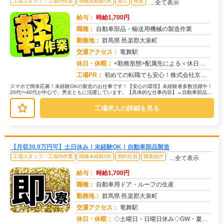
工場スタッフ・工場内作業
職種未経験OK
加工
検査
…全て表示
給与：
時給1,700円
職種：
自動車部品・輸送用機械の製造作業
勤務地：
群馬県 邑楽郡大泉町
交通アクセス：
竜舞駅
求人番号：51258
休日・休暇：
<勤務形態>配属先による＜休日＞完全週休2日制・/長期休暇/GW /夏季/ 年末年始
工場PR：
初めての転職でも安心！株式会社京栄センターで新しい一歩を踏み出してみませんか？☆家具付き寮で、カバン一つで生活スタ...
スマホで簡単応募！未経験OKの製造のお仕事です！【安心の環境】未経験者多数活躍中！
20代〜40代が中心で、男女ともに活躍しています。【具体的な仕事内容】→自動車部品や
輸送機械の製造に関わる作業で...
工場求人の詳細を見る
【月収30.9万円可】土日休み！未経験OK！自動車部品製造
工場スタッフ・工場内作業
職種未経験OK
契約社員
職業紹介
…全て表示
給与：
時給1,700円
職種：
自動車用ドア・ルーフの生産
勤務地：
群馬県 邑楽郡大泉町
交通アクセス：
竜舞駅
求人番号：51366
休日・休暇：
◇土曜日・日曜日休み◇GW・夏季・年末年始休暇あり