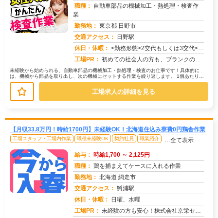
職種：
自動車部品の機械加工・熱処理・検査作
業
勤務地：
東京都 日野市
交通アクセス：
日野駅
求人番号：50736
休日・休暇：
<勤務形態>2交代もしくは3交代<休日>土日またはシフト制
工場PR：
初めての社会人の方も、ブランクのある方も安心！株式会社京栄センターで、新しい一歩を踏み出してみませんか？→充実のサ...
未経験から始められる、自動車部品の機械加工・熱処理・検査のお仕事です！具体的に
は、機械から部品を取り出し、次の機械にセットする作業を繰り返します。 1個あたり約
30秒の作業で、1時間に2000...
工場求人の詳細を見る
【月収33.8万円！時給1700円】未経験OK！北海道住込み寮費0円鶏舎作業
工場スタッフ・工場内作業
職種未経験OK
契約社員
職業紹介
…全て表示
給与：
時給1,700 ～ 2,125円
職種：
鶏を捕まえてケースに入れる作業
勤務地：
北海道 網走市
交通アクセス：
鱒浦駅
求人番号：51689
休日・休暇：
日曜、水曜
工場PR：
未経験の方も安心！株式会社京栄センターで新しい一歩を踏み出してみませんか？☆充実の寮生活で心強いスタートを！→ ワ...