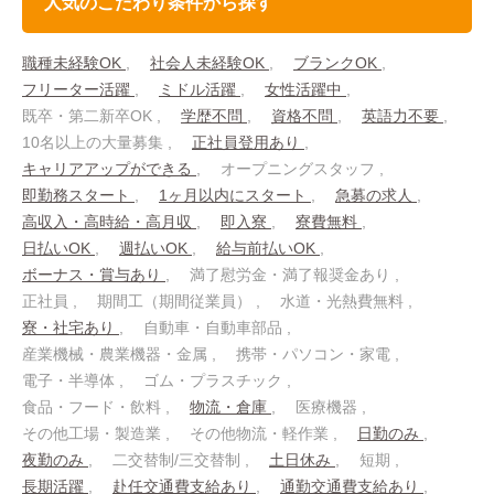
人気のこだわり条件から探す
職種未経験OK
社会人未経験OK
ブランクOK
フリーター活躍
ミドル活躍
女性活躍中
既卒・第二新卒OK
学歴不問
資格不問
英語力不要
10名以上の大量募集
正社員登用あり
キャリアアップができる
オープニングスタッフ
即勤務スタート
1ヶ月以内にスタート
急募の求人
高収入・高時給・高月収
即入寮
寮費無料
日払いOK
週払いOK
給与前払いOK
ボーナス・賞与あり
満了慰労金・満了報奨金あり
正社員
期間工（期間従業員）
水道・光熱費無料
寮・社宅あり
自動車・自動車部品
産業機械・農業機器・金属
携帯・パソコン・家電
電子・半導体
ゴム・プラスチック
食品・フード・飲料
物流・倉庫
医療機器
その他工場・製造業
その他物流・軽作業
日勤のみ
夜勤のみ
二交替制/三交替制
土日休み
短期
長期活躍
赴任交通費支給あり
通勤交通費支給あり