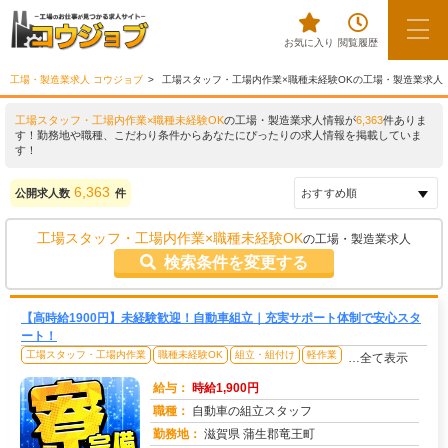
お気に入り
閲覧履歴
工場・製造業求人 コウジョブ
工場スタッフ・工場内作業×職種未経験OKの工場・製造業求人
工場スタッフ・工場内作業×職種未経験OK
の工場・製造業求人情報が
6,363
件ありま
す！勤務地や職種、こだわり条件からあなたにぴったりの求人情報を掲載していま
す！
6,363
公開求人数
件
工場スタッフ・工場内作業×職種未経験OK
の工場・製造業求人
検索条件を変更する
【高時給1900円】未経験歓迎！自動車組立｜充実サポート体制で安心スタ
ート！
工場スタッフ・工場内作業
職種未経験OK
組立・組付け
軽作業
…全て表示
給与：
時給1,900円
職種：
自動車の組立スタッフ
勤務地：
滋賀県 蒲生郡竜王町