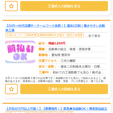
ドに宛名情報を印刷します。→次に、...
工場求人の詳細を見る
【20代〜40代活躍中！チームワーク抜群！】週休2日制！働きやすい自動
車工場
工場スタッフ・工場内作業
職種未経験OK
組立・組付け
検査
…全て表示
給与：
時給1,650円
職種：
自動車の組立・検査・塗装作業
勤務地：
愛知県 豊田市
交通アクセス：
三河八幡駅
求人番号：50153
休日・休暇：
・週休二日制基本土曜日・日曜日・長期休暇ありGW休暇・お盆休暇・年末年始休暇・年次有給休暇あり※配属先、工場カレン...
工場PR：
初めての工場勤務でも安心！株式会社京栄センターで、新しい一歩を踏み出してみませんか？充実のサポート体制で、あなたを...
大手メーカーの自動車工場でのお仕事です！未経験の方でも安心して始められるよう、研
修があります。具体的には、自動車の組立、検査、塗装、プレス作業など、様々な工程が
あります。募集状況によって作業内容...
工場求人の詳細を見る
【月収40万円以上可能！】【寮費無料！】群馬◆未経験OK！簡単部品組立