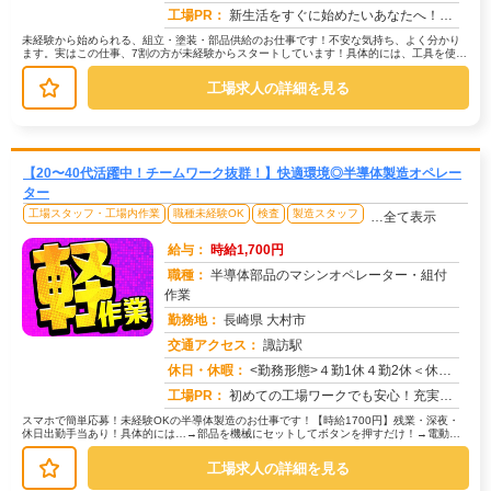
工場PR：
新生活をすぐに始めたいあなたへ！株式会社京栄センターでは、未経験者も安心してスタートできる環境が整っています。→最...
未経験から始められる、組立・塗装・部品供給のお仕事です！不安な気持ち、よく分かり
ます。実はこの仕事、7割の方が未経験からスタートしています！具体的には、工具を使っ
て部品を組み立てたり、塗装機械を...
工場求人の詳細を見る
【20〜40代活躍中！チームワーク抜群！】快適環境◎半導体製造オペレー
ター
工場スタッフ・工場内作業
職種未経験OK
検査
製造スタッフ
…全て表示
給与：
時給1,700円
職種：
半導体部品のマシンオペレーター・組付
作業
勤務地：
長崎県 大村市
交通アクセス：
諏訪駅
求人番号：50062
休日・休暇：
<勤務形態>４勤1休４勤2休＜休日＞シフトカレンダーによる
工場PR：
初めての工場ワークでも安心！充実の研修制度と先輩スタッフのサポートで、未経験からでも安心してスタートできます。→ ...
スマホで簡単応募！未経験OKの半導体製造のお仕事です！【時給1700円】残業・深夜・
休日出勤手当あり！具体的には…→部品を機械にセットしてボタンを押すだけ！→電動ド
ライバーで部品を組み付ける作業...
工場求人の詳細を見る