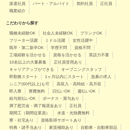
派遣社員
パート・アルバイト
契約社員
正社員
職業紹介
こだわりから探す
職種未経験OK
社会人未経験OK
ブランクOK
フリーター活躍
ミドル活躍
女性活躍中
既卒・第二新卒OK
学歴不問
資格不問
工場経験を活かせる
資格を活かせる
英語力不要
10名以上の大量募集
正社員登用あり
キャリアアップができる
オープニングスタッフ
即勤務スタート
1ヶ月以内にスタート
急募の求人
シニア(60代以上)も可
高収入・高時給・高月収
即入寮
寮費無料
日払いOK
週払いOK
給与前払いOK
ボーナス・賞与あり
満了慰労金・満了報奨金あり
正社員
期間工（期間従業員）
水道・光熱費無料
寮・社宅あり
資格取得サポートあり
特典・諸手当あり
家賃補助あり
自動車・自動車部品