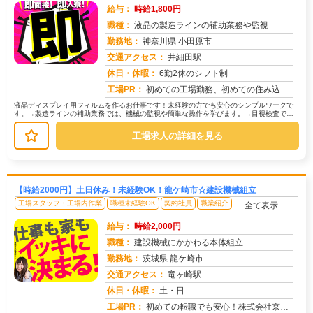
給与：
時給1,800円
職種：
液晶の製造ラインの補助業務や監視
勤務地：
神奈川県 小田原市
交通アクセス：
井細田駅
求人番号：51067
休日・休暇：
6勤2休のシフト制
工場PR：
初めての工場勤務、初めての住み込み…不安は尽きないですよね。でも大丈夫！株式会社京栄センターなら、あなたをしっかり...
液晶ディスプレイ用フィルムを作るお仕事です！未経験の方でも安心のシンプルワークで
す。→製造ラインの補助業務では、機械の監視や簡単な操作を学びます。→目視検査で
は、製品に傷や汚れがないか確認します...
工場求人の詳細を見る
【時給2000円】土日休み！未経験OK！龍ケ崎市☆建設機械組立
工場スタッフ・工場内作業
職種未経験OK
契約社員
職業紹介
…全て表示
給与：
時給2,000円
職種：
建設機械にかかわる本体組立
勤務地：
茨城県 龍ケ崎市
交通アクセス：
竜ヶ崎駅
求人番号：51397
休日・休暇：
土・日
工場PR：
初めての転職でも安心！株式会社京栄センターで新しい一歩を踏み出してみませんか？☆90%の方が不安を解消済み！初めて...