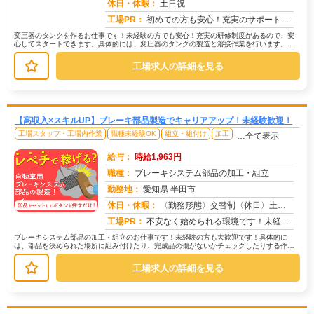
求人番号：50396
休日・休暇：
土日祝
工場PR：
初めての方も安心！充実のサポート体制で新しい生活を始めませんか？→日勤のみなので、プライベートの時間もしっかり確保...
変圧器のタンクを作るお仕事です！未経験の方でも安心！充実の研修制度があるので、安
心してスタートできます。具体的には、変圧器のタンクの製造と溶接作業を行います。
→ まずは研修で、丁寧に作業手順を学...
工場求人の詳細を見る
【高収入×スキルUP】ブレーキ部品製造でキャリアアップ！未経験歓迎！
工場スタッフ・工場内作業
職種未経験OK
組立・組付け
加工
…全て表示
給与：
時給1,963円
職種：
ブレーキシステム部品の加工・組立
勤務地：
愛知県 半田市
休日・休暇：
〈勤務形態〉交替制〈休日〉土日★ＧＷ★夏季休暇★冬季休暇★年末年始
求人番号：50187
工場PR：
不安なく始められる環境です！未経験の方、ブランクのある方も大歓迎！充実の研修でしっかりサポートします。20代、30...
ブレーキシステム部品の加工・組立のお仕事です！未経験の方も大歓迎です！具体的に
は、部品を決められた場所に組み付けたり、完成品の傷がないかチェックしたりする作業
が中心です。中には、部品をセットして...
工場求人の詳細を見る