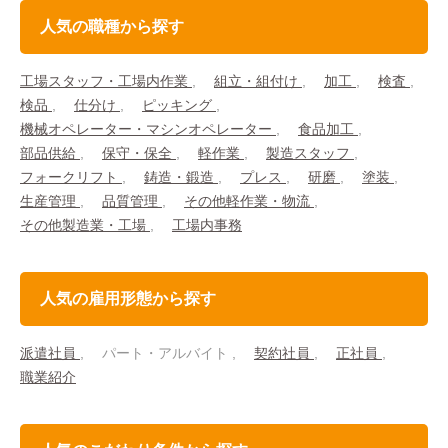
人気の職種から探す
工場スタッフ・工場内作業
組立・組付け
加工
検査
検品
仕分け
ピッキング
機械オペレーター・マシンオペレーター
食品加工
部品供給
保守・保全
軽作業
製造スタッフ
フォークリフト
鋳造・鍛造
プレス
研磨
塗装
生産管理
品質管理
その他軽作業・物流
その他製造業・工場
工場内事務
人気の雇用形態から探す
派遣社員
パート・アルバイト
契約社員
正社員
職業紹介