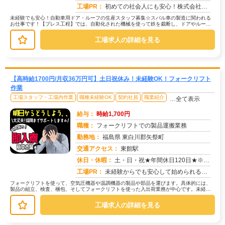
工場PR：
初めての社会人にも安心！株式会社京栄センターで新しい一歩を踏み出してみませんか？☆初期費用0円で家具付き寮に入寮可...
未経験でも安心！自動車用ドア・ルーフの生産スタッフ募集☆スバル車の製造に関われる
お仕事です！【プレス工程】では、自動化された機械を使って鉄を裁断し、ドアやルーフ
などの部品を成型します。機械の操作...
工場求人の詳細を見る
【高時給1700円/月収36万円可】土日祝休み！未経験OK！フォークリフト
作業
工場スタッフ・工場内作業
職種未経験OK
契約社員
職業紹介
…全て表示
給与：
時給1,700円
職種：
フォークリフトでの製品運搬業務
勤務地：
福島県 東白川郡矢祭町
交通アクセス：
東館駅
求人番号：51360
休日・休暇：
土・日・祝★年間休日120日★※会社カレンダーによる※祝日のある週はその週の土曜が通常出勤日になる場合あり。【その...
工場PR：
未経験からでも安心して始められるお仕事です！☆充実のサポート体制で、不安を解消！→経験・学歴・スキルは一切不問です...
フォークリフトを使って、空気圧機器や温調機器の製品や部品を運びます。具体的には、
製品の組立、検査、梱包、そしてフォークリフトを使った入出荷業務が中心です。未経験
の方でも安心して始められるよう、研...
工場求人の詳細を見る