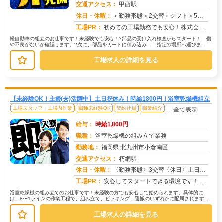
交通アクセス：
甲西駅
求人番号：49936
休日・休暇：
＜勤務形態＞2交替＜シフト＞5勤2休＜休日＞工場カレンダーによる/長期休暇/GW /夏季/ 年末年始
工場PR：
初めての工場勤務でも安心！株式会社京栄センターで新しい一歩を踏み出しませんか？→未経験者多数活躍中！先輩たちも最初...
軽自動車の組立のお仕事です！未経験でも安心！?部品の受け入れ検査からスタート！ 傷
や不良がないか確認します。?次に、部品をカートに積み込み、 指定の場所へ運びま
す。?最後は倉庫から必要な部品を探...
工場求人の詳細を見る
【未経験OK！主婦(夫)活躍中】土日祝休み！時給1800円！浴室乾燥機組立
工場スタッフ・工場内作業
職種未経験OK
契約社員
職業紹介
…全て表示
給与：
時給1,800円
職種：
浴室乾燥機の組み立て業務
勤務地：
福岡県 北九州市小倉南区
交通アクセス：
朽網駅
求人番号：49582
休日・休暇：
〈勤務形態〉3交替〈休日〉土日祝★ＧＷ★夏季休暇★冬季休暇
工場PR：
安心してスタートできる環境です！充実の無料寮完備！ワンルームでテレビ、冷蔵庫、洗濯機、エアコン、布団、電子レンジも...
浴室乾燥機の組み立てのお仕事です！未経験の方でも安心して始められます。具体的に
は、8〜1ラインの作業工程で、組み立て、ピッキング、運搬のいずれかに配属されます。
→組み立て作業では、約7kg程度の...
工場求人の詳細を見る