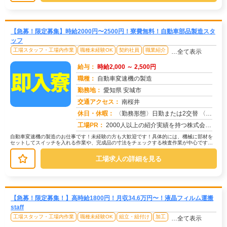
【急募！限定募集】時給2000円〜2500円！寮費無料！自動車部品製造スタ
ッフ
工場スタッフ・工場内作業
職種未経験OK
契約社員
職業紹介
…全て表示
給与：
時給2,000 ～ 2,500円
職種：
自動車変速機の製造
勤務地：
愛知県 安城市
交通アクセス：
南桜井
求人番号：50547
休日・休暇：
〈勤務形態〉日勤または2交替 〈休日〉土日 ★ＧＷ ★夏季休暇 ★冬季休暇 ★年末年始
工場PR：
2000人以上の紹介実績を持つ株式会社京栄センターなら、未経験の方も安心してスタートできます！→充実の寮生活で、仕...
自動車変速機の製造のお仕事です！未経験の方も大歓迎です！具体的には、機械に部材を
セットしてスイッチを入れる作業や、完成品の寸法をチェックする検査作業が中心です。
→ 機械加工済みの部品を、手作業や...
工場求人の詳細を見る
【急募！限定募集！】高時給1800円！月収34.6万円〜！液晶フィルム運搬
staff
工場スタッフ・工場内作業
職種未経験OK
組立・組付け
加工
…全て表示