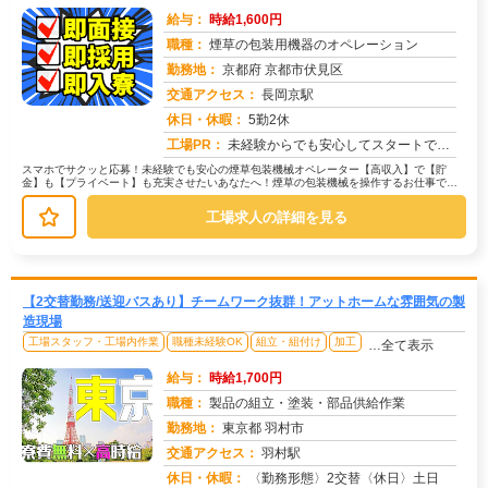
給与：
時給1,600円
職種：
煙草の包装用機器のオペレーション
勤務地：
京都府 京都市伏見区
交通アクセス：
長岡京駅
求人番号：49545
休日・休暇：
5勤2休
工場PR：
未経験からでも安心してスタートできる環境です！→ 経験・学歴・スキルは一切不問です！→ 20代、30代、40代と幅...
スマホでサクッと応募！未経験でも安心の煙草包装機械オペレーター【高収入】で【貯
金】も【プライベート】も充実させたいあなたへ！煙草の包装機械を操作するお仕事で
す。具体的には…→機械に部品をセット→...
工場求人の詳細を見る
【2交替勤務/送迎バスあり】チームワーク抜群！アットホームな雰囲気の製
造現場
工場スタッフ・工場内作業
職種未経験OK
組立・組付け
加工
…全て表示
給与：
時給1,700円
職種：
製品の組立・塗装・部品供給作業
勤務地：
東京都 羽村市
交通アクセス：
羽村駅
求人番号：50760
休日・休暇：
〈勤務形態〉2交替〈休日〉土日