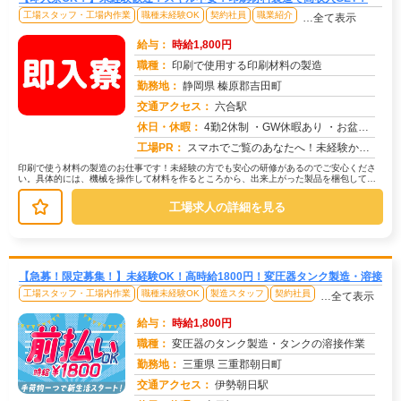
工場スタッフ・工場内作業
職種未経験OK
契約社員
職業紹介
…全て表示
給与：
時給1,800円
職種：
印刷で使用する印刷材料の製造
勤務地：
静岡県 榛原郡吉田町
交通アクセス：
六合駅
求人番号：49284
休日・休暇：
4勤2休制 ・GW休暇あり ・お盆休暇あり ・年末年始休暇あり
工場PR：
スマホでご覧のあなたへ！未経験からでも安心して始められるお仕事です。株式会社京栄センターでは、20代、30代、40...
印刷で使う材料の製造のお仕事です！未経験の方でも安心の研修があるのでご安心くださ
い。具体的には、機械を操作して材料を作るところから、出来上がった製品を梱包して運
搬するまでを担います。フォークリフ...
工場求人の詳細を見る
【急募！限定募集！】未経験OK！高時給1800円！変圧器タンク製造・溶接
工場スタッフ・工場内作業
職種未経験OK
製造スタッフ
契約社員
…全て表示
給与：
時給1,800円
職種：
変圧器のタンク製造・タンクの溶接作業
勤務地：
三重県 三重郡朝日町
交通アクセス：
伊勢朝日駅