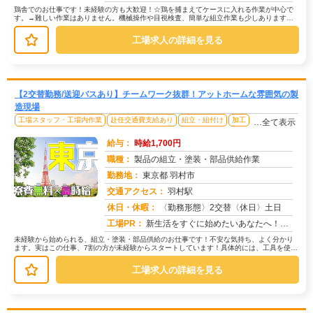
鶏舎でのお仕事です！未経験の方も大歓迎！☆鶏を捕まえてケースに入れる作業が中心で
す。→難しい作業はありません。機械操作や目視検査、簡単な組立作業も少しあります。
☆履歴書不要！学歴・経験不問！→「...
工場求人の詳細を見る
【2交替勤務/送迎バスあり】チームワーク抜群！アットホームな雰囲気の製
造現場
工場スタッフ・工場内作業
赴任交通費支給あり
組立・組付け
加工
…全て表示
給与：
時給1,700円
職種：
製品の組立・塗装・部品供給作業
勤務地：
東京都 羽村市
交通アクセス：
羽村駅
求人番号：50760
休日・休暇：
〈勤務形態〉2交替〈休日〉土日
工場PR：
新生活をすぐに始めたいあなたへ！株式会社京栄センターでは、未経験者も安心してスタートできる環境が整っています。→最...
未経験から始められる、組立・塗装・部品供給のお仕事です！不安な気持ち、よく分かり
ます。実はこの仕事、7割の方が未経験からスタートしています！具体的には、工具を使っ
て部品を組み立てたり、塗装機械を...
工場求人の詳細を見る