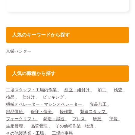
人気のキーワードから探す
京栄センター
人気の職種から探す
工場スタッフ・工場内作業
組立・組付け
加工
検査
検品
仕分け
ピッキング
機械オペレーター・マシンオペレーター
食品加工
部品供給
保守・保全
軽作業
製造スタッフ
フォークリフト
鋳造・鍛造
プレス
研磨
塗装
生産管理
品質管理
その他軽作業・物流
その他製造業・工場
工場内事務