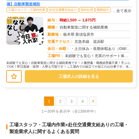
備】自動車製造補助
工場スタッフ・工場内作業
赴任交通費支給あり
契約社員
職業紹介
…全て表示
給与：
時給1,500 ～ 1,875円
職種：
自動車製造に関する補助業務
勤務地：
栃木県 那須塩原市
交通アクセス：
京急本線 追浜駅
求人番号：51370
休日・休暇：
・土日休み・長期休暇あり（GW/夏期/年末年始）※祝日も平日と同様の扱いで出勤日
工場PR：
未経験でも安心！充実のサポート体制で新しい一歩を踏み出せます！☆幅広い年代の男女が活躍中！20代、30代、40代と...
未経験でも安心！自動車製造に関する補助業務です！☆履歴書・職務経歴書不要！手ぶら
でOK！即日面接・採用・入寮も可能です！→工場内での組立てや加工のお仕事です。未経
験者多数活躍中！20代〜50代の...
工場求人の詳細を見る
1
2
3
4
1〜30件を表示中
（全1386件中）
工場スタッフ・工場内作業×赴任交通費支給ありの工場・
製造業求人に関するよくある質問