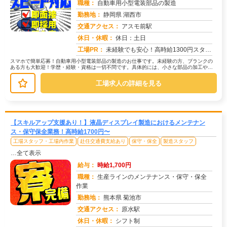
職種：
自動車用小型電装部品の製造
勤務地：
静岡県 湖西市
交通アクセス：
アスモ前駅
求人番号：49274
休日・休暇：
休日：土日
工場PR：
未経験でも安心！高時給1300円スタート！スマホから簡単応募OK！→ 未経験者歓迎！先輩スタッフが丁寧に指導します...
スマホで簡単応募！自動車用小型電装部品の製造のお仕事です。未経験の方、ブランクの
ある方も大歓迎！学歴・経験・資格は一切不問です。具体的には、小さな部品の加工や取
り付け、検査、梱包、運搬、そして測...
工場求人の詳細を見る
【スキルアップ支援あり！】液晶ディスプレイ製造におけるメンテナン
ス・保守保全業務！高時給1700円〜
工場スタッフ・工場内作業
赴任交通費支給あり
保守・保全
製造スタッフ
…全て表示
給与：
時給1,700円
職種：
生産ラインのメンテナンス・保守・保全
作業
勤務地：
熊本県 菊池市
交通アクセス：
原水駅
求人番号：50046
休日・休暇：
シフト制