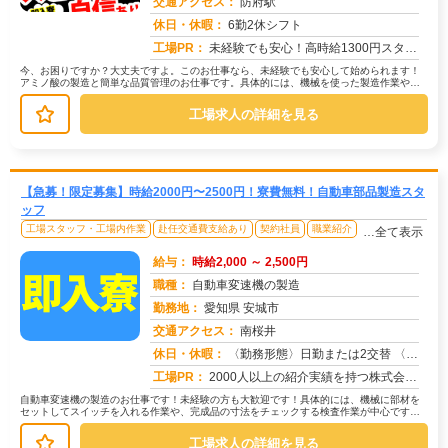
交通アクセス：
防府駅
求人番号：49575
休日・休暇：
6勤2休シフト
工場PR：
未経験でも安心！高時給1300円スタートのチャンス！→兵庫県で新生活を始められる寮付き！ ワンルームでテレビ、冷...
今、お困りですか？大丈夫ですよ。このお仕事なら、未経験でも安心して始められます！
アミノ酸の製造と簡単な品質管理のお仕事です。具体的には、機械を使った製造作業や、
製品のチェックなど。難しい作業はあ...
工場求人の詳細を見る
【急募！限定募集】時給2000円〜2500円！寮費無料！自動車部品製造スタ
ッフ
工場スタッフ・工場内作業
赴任交通費支給あり
契約社員
職業紹介
…全て表示
給与：
時給2,000 ～ 2,500円
職種：
自動車変速機の製造
勤務地：
愛知県 安城市
交通アクセス：
南桜井
求人番号：50547
休日・休暇：
〈勤務形態〉日勤または2交替 〈休日〉土日 ★ＧＷ ★夏季休暇 ★冬季休暇 ★年末年始
工場PR：
2000人以上の紹介実績を持つ株式会社京栄センターなら、未経験の方も安心してスタートできます！→充実の寮生活で、仕...
自動車変速機の製造のお仕事です！未経験の方も大歓迎です！具体的には、機械に部材を
セットしてスイッチを入れる作業や、完成品の寸法をチェックする検査作業が中心です。
→ 機械加工済みの部品を、手作業や...
工場求人の詳細を見る