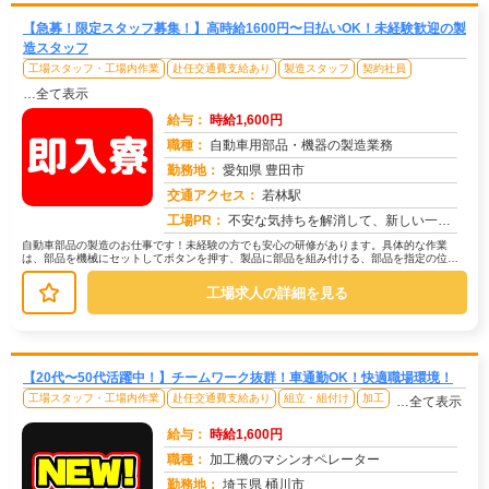
【急募！限定スタッフ募集！】高時給1600円〜日払いOK！未経験歓迎の製
造スタッフ
工場スタッフ・工場内作業
赴任交通費支給あり
製造スタッフ
契約社員
…全て表示
給与：
時給1,600円
職種：
自動車用部品・機器の製造業務
勤務地：
愛知県 豊田市
交通アクセス：
若林駅
求人番号：50160
工場PR：
不安な気持ちを解消して、新しい一歩を踏み出してみませんか？株式会社京栄センターでは、経験や資格は一切問いません！未...
自動車部品の製造のお仕事です！未経験の方でも安心の研修があります。具体的な作業
は、部品を機械にセットしてボタンを押す、製品に部品を組み付ける、部品を指定の位置
に置く、製品にキズがないか目視で確認...
工場求人の詳細を見る
【20代〜50代活躍中！】チームワーク抜群！車通勤OK！快適職場環境！
工場スタッフ・工場内作業
赴任交通費支給あり
組立・組付け
加工
…全て表示
給与：
時給1,600円
職種：
加工機のマシンオペレーター
勤務地：
埼玉県 桶川市