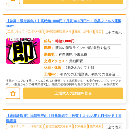
【急募！限定募集！】高時給1800円！月収34.6万円〜！液晶フィルム運搬
staff
工場スタッフ・工場内作業
赴任交通費支給あり
組立・組付け
加工
…全て表示
給与：
時給1,800円
職種：
液晶の製造ラインの補助業務や監視
勤務地：
神奈川県 小田原市
交通アクセス：
井細田駅
求人番号：51067
休日・休暇：
6勤2休のシフト制
工場PR：
初めての工場勤務、初めての住み込み…不安は尽きないですよね。でも大丈夫！株式会社京栄センターなら、あなたをしっかり...
液晶ディスプレイ用フィルムを作るお仕事です！未経験の方でも安心のシンプルワークで
す。→製造ラインの補助業務では、機械の監視や簡単な操作を学びます。→目視検査で
は、製品に傷や汚れがないか確認します...
工場求人の詳細を見る
【未経験歓迎】滋賀県守山！計量器組立・検査！スキルUPも目指せる！日
勤専属
工場スタッフ・工場内作業
赴任交通費支給あり
契約社員
職業紹介
…全て表示