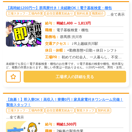
【高時給1200円〜】群馬寮付き！未経験OK！電子基板検査・梱包
工場スタッフ・工場内作業
赴任交通費支給あり
契約社員
職業紹介
…全て表示
給与：
時給1,400 ～ 1,813円
職種：
電子基板検査・梱包
勤務地：
群馬県 渋川市
交通アクセス：
ＪR上越線渋川駅
求人番号：51361
休日・休暇：
<勤務形態>日勤＜休日＞シフト
工場PR：
初めての社会人、一人暮らし、不安ですよね？大丈夫！株式会社京栄センターなら、専属スタッフが就業までしっかりサポート...
未経験でも安心！電子基板検査・梱包のお仕事です。☆電子基板の検査や梱包、軽作業な
ど、複数の作業があります。難しい作業は一切ありません。☆20代〜40代、男性・女性と
もに活躍中！未経験から始めた方...
工場求人の詳細を見る
【急募！】即入寮OK！高収入！寮費0円！家具家電付きワンルーム完備！
製造スタッフ！
工場スタッフ・工場内作業
赴任交通費支給あり
製造スタッフ
契約社員
…全て表示
給与：
時給1,500円
職種：
2輪車の製造作業