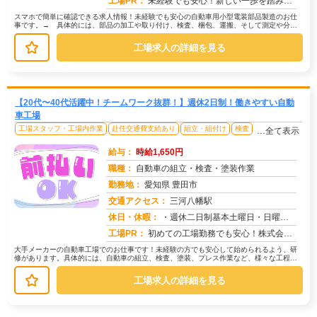
工場PR：
未経験でも安心！新しい一歩を踏み出してみませんか？→学歴・経験・資格は一切不問です！ブランクのある方も大歓迎です。...
スマホで簡単に確認できる求人情報！未経験でも安心の自動車用小型電装部品製造のお仕
事です。→ 具体的には、部品の加工や取り付け、検査、梱包、運搬、そして測定や分解
作業などを行います。→ 一つひとつ...
工場求人の詳細を見る
【20代〜40代活躍中！チームワーク抜群！】週休2日制！働きやすい自動
車工場
工場スタッフ・工場内作業
赴任交通費支給あり
組立・組付け
検査
…全て表示
給与：
時給1,650円
職種：
自動車の組立・検査・塗装作業
勤務地：
愛知県 豊田市
交通アクセス：
三河八幡駅
求人番号：50153
休日・休暇：
・週休二日制基本土曜日・日曜日・長期休暇ありGW休暇・お盆休暇・年末年始休暇・年次有給休暇あり※配属先、工場カレン...
工場PR：
初めての工場勤務でも安心！株式会社京栄センターで、新しい一歩を踏み出してみませんか？充実のサポート体制で、あなたを...
大手メーカーの自動車工場でのお仕事です！未経験の方でも安心して始められるよう、研
修があります。具体的には、自動車の組立、検査、塗装、プレス作業など、様々な工程が
あります。募集状況によって作業内容...
工場求人の詳細を見る