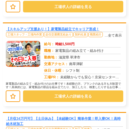
ています！・簡単な機械操作、目視検...
工場求人の詳細を見る
【スキルアップ支援あり！】家電製品組立でキャリア形成！
工場スタッフ・工場内作業
赴任交通費支給あり
契約社員
職業紹介
…全て表示
給与：
時給1,500円
職種：
家電製品の組み立て・組み付け
勤務地：
滋賀県 草津市
交通アクセス：
南草津駅
求人番号：49528
休日・休暇：
シフト制
工場PR：
未経験からでも安心！京栄センターで新しい一歩を踏み出してみませんか？→ 2000名以上の紹介実績！多くの仲間が活躍...
家電製品の組み立て・組み付けのお仕事です！未経験の方、ブランクのある方も大歓迎で
す！具体的には、家電製品の部品を組み立てたり、加工したり、検査したりするお仕事で
す。→樹脂成型や板金加工といった作...
工場求人の詳細を見る
【月収34万円可】【土日休み】【未経験OK】簡単作業！即入寮OK！高時
給木材加工