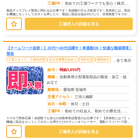
工場PR：
初めての工場ワークでも安心！株式会社京栄センターで新しい一歩を踏み出しませんか？→ 応募から入寮までスムーズ！すぐ...
液晶ディスプレイ製造に関わるお仕事です！未経験の方も大歓迎です！具体的には、部品
を機械にセットしてボタンを押したり、製品に部品を組み付けたり、目視検査でキズがな
いか確認する作業などがあります。難...
工場求人の詳細を見る
【チームワーク抜群！】20代〜40代活躍中！車通勤OK！快適な職場環境！
製造
工場スタッフ・工場内作業
赴任交通費支給あり
契約社員
職業紹介
…全て表示
給与：
時給1,650円
職種：
自動車用小型電装部品の製造・加工・組
み立て
勤務地：
愛知県 安城市
交通アクセス：
三河八橋駅
求人番号：50544
休日・休暇：
休日：土日
工場PR：
初めての社会人、初めての寮生活…不安は尽きないですよね。でも大丈夫！株式会社京栄センターなら、専属スタッフが就業ま...
スマホで簡単応募！未経験でも安心の自動車部品製造のお仕事です！【具体的には？】→
機械に部品をセットしてボタンを押すだけのマシンオペレーター、電動ドライバーで部品
を取り付ける組立、完成品を目視で検...
工場求人の詳細を見る