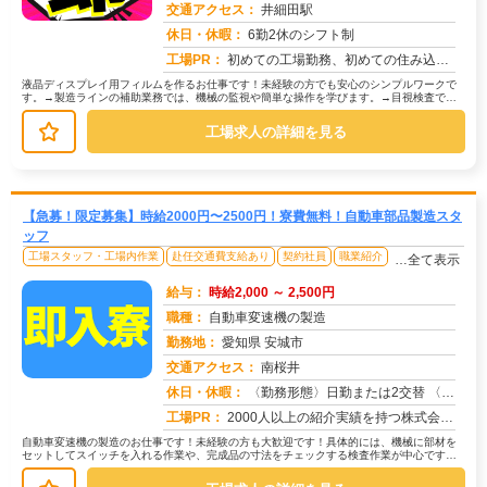
交通アクセス：
井細田駅
求人番号：51067
休日・休暇：
6勤2休のシフト制
工場PR：
初めての工場勤務、初めての住み込み…不安は尽きないですよね。でも大丈夫！株式会社京栄センターなら、あなたをしっかり...
液晶ディスプレイ用フィルムを作るお仕事です！未経験の方でも安心のシンプルワークで
す。→製造ラインの補助業務では、機械の監視や簡単な操作を学びます。→目視検査で
は、製品に傷や汚れがないか確認します...
工場求人の詳細を見る
【急募！限定募集】時給2000円〜2500円！寮費無料！自動車部品製造スタ
ッフ
工場スタッフ・工場内作業
赴任交通費支給あり
契約社員
職業紹介
…全て表示
給与：
時給2,000 ～ 2,500円
職種：
自動車変速機の製造
勤務地：
愛知県 安城市
交通アクセス：
南桜井
求人番号：50547
休日・休暇：
〈勤務形態〉日勤または2交替 〈休日〉土日 ★ＧＷ ★夏季休暇 ★冬季休暇 ★年末年始
工場PR：
2000人以上の紹介実績を持つ株式会社京栄センターなら、未経験の方も安心してスタートできます！→充実の寮生活で、仕...
自動車変速機の製造のお仕事です！未経験の方も大歓迎です！具体的には、機械に部材を
セットしてスイッチを入れる作業や、完成品の寸法をチェックする検査作業が中心です。
→ 機械加工済みの部品を、手作業や...