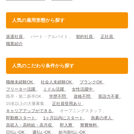
人気の雇用形態から探す
派遣社員
パート・アルバイト
契約社員
正社員
職業紹介
人気のこだわり条件から探す
職種未経験OK
社会人未経験OK
ブランクOK
フリーター活躍
ミドル活躍
女性活躍中
既卒・第二新卒OK
学歴不問
資格不問
英語力不要
10名以上の大量募集
正社員登用あり
キャリアアップができる
オープニングスタッフ
即勤務スタート
1ヶ月以内にスタート
急募の求人
高収入・高時給・高月収
即入寮
寮費無料
日払いOK
週払いOK
給与前払いOK