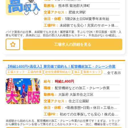
勤務地：
熊本県 菊池郡大津町
交通アクセス：
肥後大津駅
求人番号：50025
休日・休暇：
5勤2休土日GW夏季年末年始
工場PR：
未経験でも安心！充実のサポート体制で成長できます！幅広い年代の男女が活躍中！先輩スタッフが丁寧に指導しますので、安...
バイク製造のお仕事、未経験でも大丈夫！履歴書不要、手ぶらでOK！即日面接・採用・入
寮も可能です。具体的には、部品の受け入れ検査からスタート。不良品がないか確認しま
す。次に、部品をカートに積み込み...
工場求人の詳細を見る
【時給1400円×高収入】寮完備で節約も！配管機材加工・クレーン作業
工場スタッフ・工場内作業
赴任交通費支給あり
加工
製造スタッフ
…全て表示
給与：
時給1,400円
職種：
配管機材などの加工・クレーン作業
勤務地：
大阪府 大阪市住之江区
交通アクセス：
住之江公園駅
求人番号：49318
休日・休暇：
<勤務形態>日勤＜休日＞工場カレンダーによる/長期休暇/GW /夏季/ 年末年始
工場PR：
初めての仕事探しでも安心！株式会社京栄センターで、新しい一歩を踏み出してみませんか？→未経験者多数活躍中！経験やス...
未経験から始められる、配管機材の加工・クレーン作業のお仕事です！まずは、トラック
から鋼管をクレーンを使って降ろすところからスタート。→ 次に、機械を使って寸法通
りに鋼管を加工します。→ 最後に、...