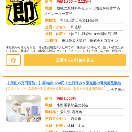
給与：
時給1,700 ～ 2,125円
職種：
機械に原材料をセットし機会を操作する
オペレーター業務
勤務地：
和歌山県 日高郡日高川町
交通アクセス：
和佐駅
求人番号：49508
休日・休暇：
《休日》4勤2休 ★年間休日125日※会社カレンダーによる 【その他長期休暇あり】★ ゴールデンウィーク★夏季休暇...
工場PR：
未経験者大歓迎！株式会社京栄センターで、新しい一歩を踏み出してみませんか？充実の研修制度と、誰でも始められる作業内...
未経験から始められる、電子部品製造のお仕事です！機械操作が中心で、難しい作業はあ
りません。具体的には、機械に材料をセットしてスイッチを押すだけ。あとは、部品の運
搬や梱包、簡単な清掃、PCへのデー...
工場求人の詳細を見る
【月収35万円可能！】高時給1650円！土日休み＆寮完備の電装部品製造
工場スタッフ・工場内作業
赴任交通費支給あり
契約社員
職業紹介
…全て表示
給与：
時給1,650円
職種：
小型電装部品の製造
勤務地：
愛知県 西尾市
交通アクセス：
西尾市
求人番号：50551
休日・休暇：
休日：土日