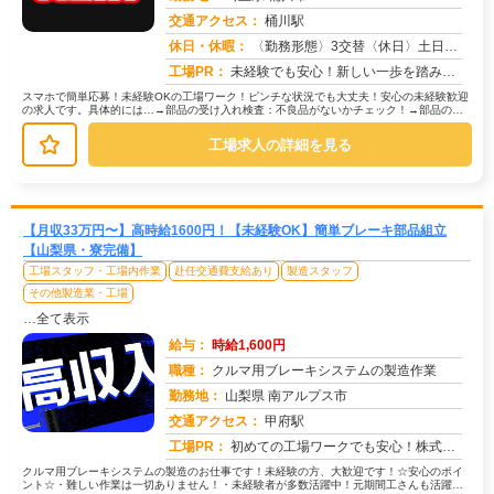
交通アクセス：
桶川駅
求人番号：51028
休日・休暇：
〈勤務形態〉3交替〈休日〉土日休み※職場カレンダーによる
工場PR：
未経験でも安心！新しい一歩を踏み出せます。株式会社京栄センターでは、経験・学歴・スキルは一切問いません。未経験者や...
スマホで簡単応募！未経験OKの工場ワーク！ピンチな状況でも大丈夫！安心の未経験歓迎
の求人です。具体的には…→部品の受け入れ検査：不良品がないかチェック！→部品の運
搬：カートを使って指定場所へ移動...
工場求人の詳細を見る
【月収33万円〜】高時給1600円！【未経験OK】簡単ブレーキ部品組立
【山梨県・寮完備】
工場スタッフ・工場内作業
赴任交通費支給あり
製造スタッフ
その他製造業・工場
…全て表示
給与：
時給1,600円
職種：
クルマ用ブレーキシステムの製造作業
勤務地：
山梨県 南アルプス市
交通アクセス：
甲府駅
求人番号：51594
工場PR：
初めての工場ワークでも安心！株式会社京栄センターで新しい一歩を踏み出してみませんか？☆家具付き寮完備で、手ぶらで入...
クルマ用ブレーキシステムの製造のお仕事です！未経験の方、大歓迎です！☆安心のポイ
ント☆・難しい作業は一切ありません！・未経験者が多数活躍中！元期間工さんも活躍し