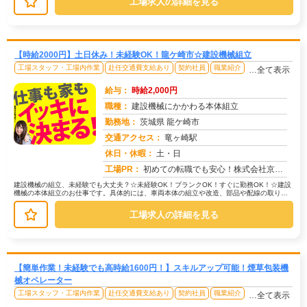
工場求人の詳細を見る
【時給2000円】土日休み！未経験OK！龍ケ崎市☆建設機械組立
工場スタッフ・工場内作業
赴任交通費支給あり
契約社員
職業紹介
…全て表示
給与：
時給2,000円
職種：
建設機械にかかわる本体組立
勤務地：
茨城県 龍ケ崎市
交通アクセス：
竜ヶ崎駅
求人番号：51397
休日・休暇：
土・日
工場PR：
初めての転職でも安心！株式会社京栄センターで新しい一歩を踏み出してみませんか？☆90%の方が不安を解消済み！初めて...
建設機械の組立、未経験でも大丈夫？☆未経験OK！ブランクOK！すぐに勤務OK！☆建設
機械の本体組立のお仕事です。具体的には、車両本体の組立や改造、部品や配線の取り付
けなどを行います。→20代〜4...
工場求人の詳細を見る
【簡単作業！未経験でも高時給1600円！】スキルアップ可能！煙草包装機
械オペレーター
工場スタッフ・工場内作業
赴任交通費支給あり
契約社員
職業紹介
…全て表示