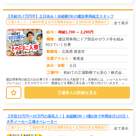
【月給35.7万円可】土日休み！未経験OKの建設車両組立スタッフ
工場スタッフ・工場内作業
赴任交通費支給あり
契約社員
職業紹介
…全て表示
給与：
時給1,700 ～ 2,295円
職種：
建設用車両にドア部品やガラス等を組み
付けていく仕事
勤務地：
広島県 尾道市
交通アクセス：
東尾道
求人番号：49564
休日・休暇：
土日
工場PR：
初めての工場勤務でも安心！株式会社京栄センターで新しい一歩を踏み出してみませんか？→ 毎月100名以上の方が採用さ...
建設用車両の組立のお仕事です！未経験の方も大歓迎です。具体的には、ショベルカーの
フレームに、ガラスやワイパー、配線などを電動工具を使って取り付けていきます。→
ラインを流れてくるフレームに、手順...
工場求人の詳細を見る
【月収33万円〜35万円の高収入！】未経験OK！4勤2休で年間休日125日！
大手メーカー工場オペレーター
工場スタッフ・工場内作業
赴任交通費支給あり
契約社員
職業紹介
…全て表示