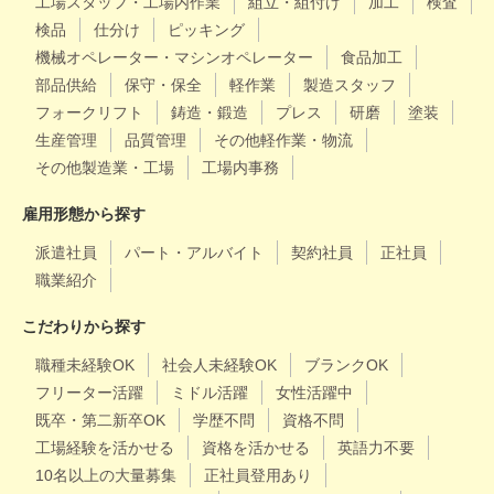
工場スタッフ・工場内作業
組立・組付け
加工
検査
検品
仕分け
ピッキング
機械オペレーター・マシンオペレーター
食品加工
部品供給
保守・保全
軽作業
製造スタッフ
フォークリフト
鋳造・鍛造
プレス
研磨
塗装
生産管理
品質管理
その他軽作業・物流
その他製造業・工場
工場内事務
雇用形態から探す
派遣社員
パート・アルバイト
契約社員
正社員
職業紹介
こだわりから探す
職種未経験OK
社会人未経験OK
ブランクOK
フリーター活躍
ミドル活躍
女性活躍中
既卒・第二新卒OK
学歴不問
資格不問
工場経験を活かせる
資格を活かせる
英語力不要
10名以上の大量募集
正社員登用あり