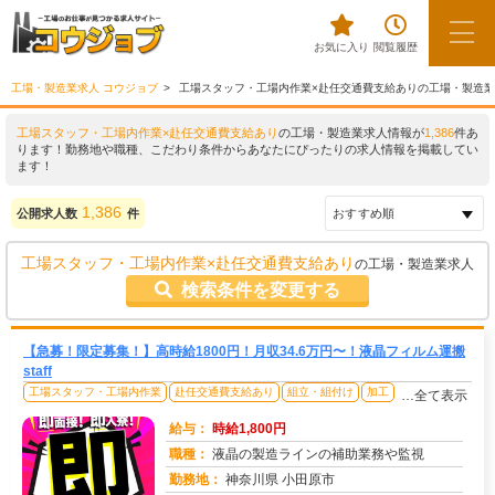
お気に入り
閲覧履歴
工場・製造業求人 コウジョブ
工場スタッフ・工場内作業×赴任交通費支給ありの工場・製造
工場スタッフ・工場内作業×赴任交通費支給あり
の工場・製造業求人情報が
1,386
件あ
ります！勤務地や職種、こだわり条件からあなたにぴったりの求人情報を掲載してい
ます！
1,386
公開求人数
件
工場スタッフ・工場内作業×赴任交通費支給あり
の工場・製造業求人
検索条件を変更する
【急募！限定募集！】高時給1800円！月収34.6万円〜！液晶フィルム運搬
staff
工場スタッフ・工場内作業
赴任交通費支給あり
組立・組付け
加工
…全て表示
給与：
時給1,800円
職種：
液晶の製造ラインの補助業務や監視
勤務地：
神奈川県 小田原市