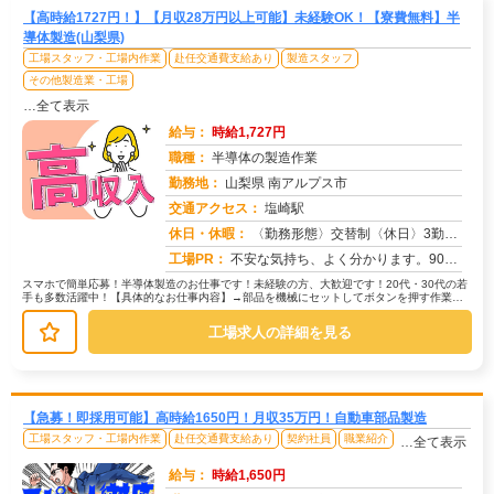
【高時給1727円！】【月収28万円以上可能】未経験OK！【寮費無料】半
導体製造(山梨県)
工場スタッフ・工場内作業
赴任交通費支給あり
製造スタッフ
その他製造業・工場
…全て表示
給与：
時給1,727円
職種：
半導体の製造作業
勤務地：
山梨県 南アルプス市
交通アクセス：
塩崎駅
求人番号：51596
休日・休暇：
〈勤務形態〉交替制〈休日〉3勤3休★ＧＷ★夏季休暇★冬季休暇★年末年始
工場PR：
不安な気持ち、よく分かります。90%の方が不安を解消してスタートしています！☆充実のサポート体制で安心！☆→赴任費...
スマホで簡単応募！半導体製造のお仕事です！未経験の方、大歓迎です！20代・30代の若
手も多数活躍中！【具体的なお仕事内容】→部品を機械にセットしてボタンを押す作業、
→製品に部品を組み付ける作業、...
工場求人の詳細を見る
【急募！即採用可能】高時給1650円！月収35万円！自動車部品製造
工場スタッフ・工場内作業
赴任交通費支給あり
契約社員
職業紹介
…全て表示
給与：
時給1,650円