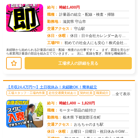
給与：
時給1,400円
職種：
計量器の組立・配線・検査・掃除
勤務地：
滋賀県 守山市
交通アクセス：
守山駅
求人番号：49527
休日・休暇：
休日：日※会社カレンダーあり 祝日年数５〜６日勤務日あり 年間休日１１８日
工場PR：
初めての社会人にも安心！株式会社京栄センターで新しい一歩を踏み出しませんか？→最短1日で入寮可能！充実の寮環境で、...
未経験から始められる計量器の組立・配線・検査のお仕事です！→ まず、図面を見なが
ら産業用計量器の部品を組み立てていきます。→ 次に、配線を繋ぎ、簡単な機械操作で
動作確認を行います。→ 最後に、目...
工場求人の詳細を見る
【月収24.4万円〜】土日祝休み！未経験OK！簡単組立
工場スタッフ・工場内作業
赴任交通費支給あり
契約社員
職業紹介
…全て表示
給与：
時給1,400 ～ 1,820円
職種：
モーター部品の組付け
勤務地：
栃木県 下都賀郡壬生町
交通アクセス：
おもちゃのまち駅
求人番号：51372
休日・休暇：
土曜日・日曜日・祝日休み※GW・夏季・年末年始休暇あり※日勤専属