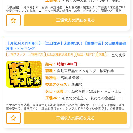
工場PR：
初めての一人暮らしでも安心！株式会社京栄センターで新しい一歩を踏み出してみませんか？☆充実の寮生活で心強いスタート...
【即面接】【即内定】本日面接・内定可能！◆工場で働く製造スタッフ募集！未経験OK！
☆安心のシンプル作業！→モーター部品の組付け、検査、ピッキング、運搬など、複数の
工程があります。→難しい作業は一...
工場求人の詳細を見る
【月収34万円可能！】【土日休み】未経験OK！【簡単作業】の自動車部品
検査・ピッキング
工場スタッフ・工場内作業
赴任交通費支給あり
組立・組付け
検査
…全て表示
給与：
時給1,400円
職種：
自動車部品のピッキング・検査作業
勤務地：
宮城県 登米市
交通アクセス：
新田駅
求人番号：51516
休日・休暇：
＜勤務形態＞5勤2休＜休日＞土日
工場PR：
初めての社会人、初めての寮生活…不安は尽きないですよね？でも大丈夫！株式会社京栄センターなら、専属コーディネーター...
スマホで簡単応募！未経験でも安心の自動車部品のお仕事です。☆ピッキング作業：運搬
車を使って、組立ラインへ部品を運びます。シンプルで覚えやすい作業です。☆検査作
業：完成した部品にキズがないかなど、...
工場求人の詳細を見る