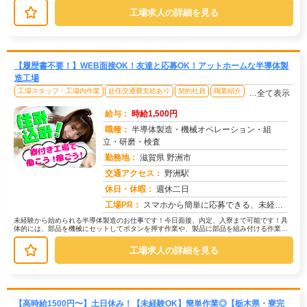
工場求人の詳細を見る
【履歴書不要！】WEB面接OK！友達と応募OK！アットホームな半導体製
造工場
工場スタッフ・工場内作業
赴任交通費支給あり
契約社員
職業紹介
…全て表示
給与：
時給1,500円
職種：
半導体製造・機械オペレーション・組
立・研磨・検査
勤務地：
滋賀県 野洲市
交通アクセス：
野洲駅
求人番号：49522
休日・休暇：
週休二日
工場PR：
スマホから簡単に応募できる、未経験OKの求人です！初めての仕事で不安ですか？大丈夫！→先輩スタッフが丁寧に指導しま...
未経験から始められる半導体製造のお仕事です！今日面接、内定、入寮まで可能です！具
体的には、部品を機械にセットしてボタンを押す作業や、製品に部品を組み付ける作業な
どがあります。また、加工後の製品に...
工場求人の詳細を見る
【高時給1500円〜】土日休み！【未経験OK】簡単作業◎【栃木県・寮完