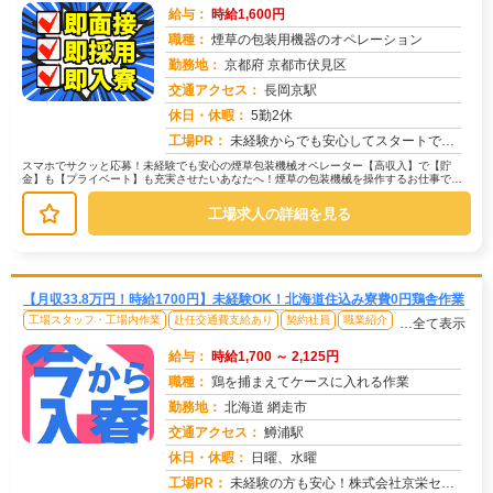
給与：
時給1,600円
職種：
煙草の包装用機器のオペレーション
勤務地：
京都府 京都市伏見区
交通アクセス：
長岡京駅
求人番号：49545
休日・休暇：
5勤2休
工場PR：
未経験からでも安心してスタートできる環境です！→ 経験・学歴・スキルは一切不問です！→ 20代、30代、40代と幅...
スマホでサクッと応募！未経験でも安心の煙草包装機械オペレーター【高収入】で【貯
金】も【プライベート】も充実させたいあなたへ！煙草の包装機械を操作するお仕事で
す。具体的には…→機械に部品をセット→...
工場求人の詳細を見る
【月収33.8万円！時給1700円】未経験OK！北海道住込み寮費0円鶏舎作業
工場スタッフ・工場内作業
赴任交通費支給あり
契約社員
職業紹介
…全て表示
給与：
時給1,700 ～ 2,125円
職種：
鶏を捕まえてケースに入れる作業
勤務地：
北海道 網走市
交通アクセス：
鱒浦駅
求人番号：51689
休日・休暇：
日曜、水曜
工場PR：
未経験の方も安心！株式会社京栄センターで新しい一歩を踏み出してみませんか？☆充実の寮生活で心強いスタートを！→ ワ...