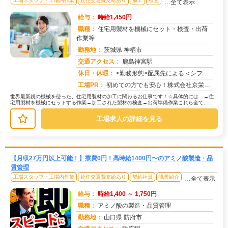
工場スタッフ・工場内作業
赴任交通費支給あり
加工
検査
…全て表示
給与：
時給1,450円
職種：
住宅用製材を機械にセット・検査・出荷
作業等
勤務地：
茨城県 神栖市
交通アクセス：
鹿島神宮駅
求人番号：51166
休日・休暇：
<勤務形態>配属先による＜シフト＞5勤2休＜休日＞工場カレンダーによる
工場PR：
初めての方でも安心！株式会社京栄センターで新しい一歩を踏み出してみませんか？☆最短即日面接・採用・赴任・入寮OK！...
世界最新鋭の機械を使った、住宅用製材の加工に関わるお仕事です！☆具体的には…→住
宅用製材を機械にセットする作業→加工された製材の検査→出荷準備作業これら全て、丁
寧な指導があるので安心です！未経験...
工場求人の詳細を見る
【月収27万円以上可能！】寮費0円！高時給1400円〜のアミノ酸製造・品
質管理
工場スタッフ・工場内作業
赴任交通費支給あり
契約社員
職業紹介
…全て表示
給与：
時給1,400 ～ 1,750円
職種：
アミノ酸の製造・品質管理
勤務地：
山口県 防府市