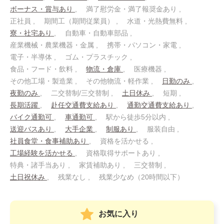
ボーナス・賞与あり
満了慰労金・満了報奨金あり
正社員
期間工（期間従業員）
水道・光熱費無料
寮・社宅あり
自動車・自動車部品
産業機械・農業機器・金属
携帯・パソコン・家電
電子・半導体
ゴム・プラスチック
食品・フード・飲料
物流・倉庫
医療機器
その他工場・製造業
その他物流・軽作業
日勤のみ
夜勤のみ
二交替制/三交替制
土日休み
短期
長期活躍
赴任交通費支給あり
通勤交通費支給あり
バイク通勤可
車通勤可
駅から徒歩5分以内
送迎バスあり
大手企業
制服あり
服装自由
社員食堂・食事補助あり
資格を活かせる
工場経験を活かせる
資格取得サポートあり
特典・諸手当あり
家賃補助あり
三交替制
土日祝休み
残業なし
残業少なめ（20時間以下）
お気に入り