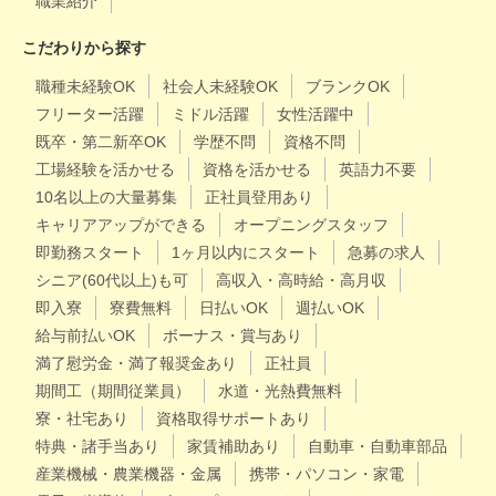
職業紹介
こだわりから探す
職種未経験OK
社会人未経験OK
ブランクOK
フリーター活躍
ミドル活躍
女性活躍中
既卒・第二新卒OK
学歴不問
資格不問
工場経験を活かせる
資格を活かせる
英語力不要
10名以上の大量募集
正社員登用あり
キャリアアップができる
オープニングスタッフ
即勤務スタート
1ヶ月以内にスタート
急募の求人
シニア(60代以上)も可
高収入・高時給・高月収
即入寮
寮費無料
日払いOK
週払いOK
給与前払いOK
ボーナス・賞与あり
満了慰労金・満了報奨金あり
正社員
期間工（期間従業員）
水道・光熱費無料
寮・社宅あり
資格取得サポートあり
特典・諸手当あり
家賃補助あり
自動車・自動車部品
産業機械・農業機器・金属
携帯・パソコン・家電