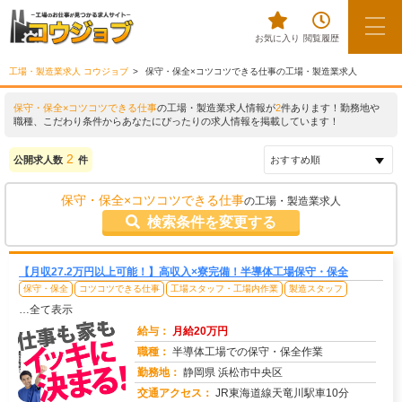
お気に入り
閲覧履歴
工場・製造業求人 コウジョブ
保守・保全×コツコツできる仕事の工場・製造業求人
保守・保全×コツコツできる仕事
の工場・製造業求人情報が
2
件あります！勤務地や
職種、こだわり条件からあなたにぴったりの求人情報を掲載しています！
2
公開求人数
件
保守・保全×コツコツできる仕事
の工場・製造業求人
検索条件を変更する
【月収27.2万円以上可能！】高収入×寮完備！半導体工場保守・保全
保守・保全
コツコツできる仕事
工場スタッフ・工場内作業
製造スタッフ
…全て表示
給与：
月給20万円
職種：
半導体工場での保守・保全作業
勤務地：
静岡県 浜松市中央区
交通アクセス：
JR東海道線天竜川駅車10分