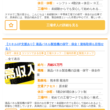
求人番号：49234
休日・休暇：
＜シフト＞:4勤2休＜休日＞:※工場カレンダー
工場PR：
未経験からでも安心して始められるお仕事です！株式会社京栄センターでは、未経験者の方、ブランクのある方、フリーターの...
スマホでご覧の皆さん、こんにちは！未経験OK！半導体工場での保守・保全のお仕事で
す。具体的には、部品の組み立て、塗装、製品検査といった作業が中心です。難しい作業
はありません。20代、30代、40...
工場求人の詳細を見る
【スキルUP支援あり】液晶パネル製造機の保守・保全！資格取得も目指せ
る！
保守・保全
コツコツできる仕事
工場スタッフ・工場内作業
製造スタッフ
…全て表示
給与：
月給21万円
職種：
液晶パネル製造機の設備・保守・保全作
業
勤務地：
熊本県 菊池市
交通アクセス：
原水駅
求人番号：50048
休日・休暇：
5勤2休5勤1休シフト制 ＧＷ・夏季 年末年始長期休
工場PR：
初めての工場ワークでも安心！株式会社京栄センターで新しい一歩を踏み出してみませんか？→ 入寮までスムーズなサポート...
液晶パネル製造機の保守・保全のお仕事です！未経験の方でも安心して始められるよう、
研修をご用意しています。具体的には、工場内で部品の組み立てや、部品への塗装、完成
品の検査といった作業を行います。難...