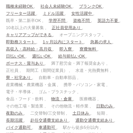
職種未経験OK
社会人未経験OK
ブランクOK
フリーター活躍
ミドル活躍
女性活躍中
既卒・第二新卒OK
学歴不問
資格不問
英語力不要
10名以上の大量募集
正社員登用あり
キャリアアップができる
オープニングスタッフ
即勤務スタート
1ヶ月以内にスタート
急募の求人
高収入・高時給・高月収
即入寮
寮費無料
日払いOK
週払いOK
給与前払いOK
ボーナス・賞与あり
満了慰労金・満了報奨金あり
正社員
期間工（期間従業員）
水道・光熱費無料
寮・社宅あり
自動車・自動車部品
産業機械・農業機器・金属
携帯・パソコン・家電
電子・半導体
ゴム・プラスチック
食品・フード・飲料
物流・倉庫
医療機器
その他工場・製造業
その他物流・軽作業
日勤のみ
夜勤のみ
二交替制/三交替制
土日休み
短期
長期活躍
赴任交通費支給あり
通勤交通費支給あり
バイク通勤可
車通勤可
駅から徒歩5分以内