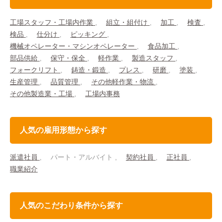
工場スタッフ・工場内作業
組立・組付け
加工
検査
検品
仕分け
ピッキング
機械オペレーター・マシンオペレーター
食品加工
部品供給
保守・保全
軽作業
製造スタッフ
フォークリフト
鋳造・鍛造
プレス
研磨
塗装
生産管理
品質管理
その他軽作業・物流
その他製造業・工場
工場内事務
人気の雇用形態から探す
派遣社員
パート・アルバイト
契約社員
正社員
職業紹介
人気のこだわり条件から探す