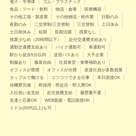
電子・半導体
ゴム・プラスチック
食品・フード・飲料
物流・倉庫
医療機器
その他工場・製造業
その他物流・軽作業
日勤のみ
夜勤のみ
二交替制/三交替制
三交替制
土日休み
土日祝休み
短期
長期活躍
残業なし
残業少なめ（20時間以下）
赴任交通費支給あり
通勤交通費支給あり
バイク通勤可
車通勤可
駅から徒歩5分以内
送迎バスあり
大手企業
制服あり
服装自由
社員食堂・食事補助あり
オフィスが禁煙
オフィスが分煙
派遣社員が多数就業
カップルで働ける
コツコツできる仕事
本日面接OK
待機寮完備
即採用・即赴任・即入寮OK
入社祝い金支給
赴任旅費支給
履歴書不要
友達と応募OK
WEB面接・電話面接OK
ミドル(50代以上)も可