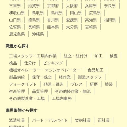
三重県
滋賀県
京都府
大阪府
兵庫県
奈良県
和歌山県
鳥取県
島根県
岡山県
広島県
山口県
徳島県
香川県
愛媛県
高知県
福岡県
佐賀県
長崎県
熊本県
大分県
宮崎県
鹿児島県
沖縄県
職種から探す
工場スタッフ・工場内作業
組立・組付け
加工
検査
検品
仕分け
ピッキング
機械オペレーター・マシンオペレーター
食品加工
部品供給
保守・保全
軽作業
製造スタッフ
フォークリフト
鋳造・鍛造
プレス
研磨
塗装
生産管理
品質管理
その他軽作業・物流
その他製造業・工場
工場内事務
雇用形態から探す
派遣社員
パート・アルバイト
契約社員
正社員